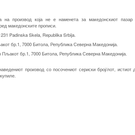
а на производ која не е наменета за македонскиот пазар
ред македонските прописи.
1231 Padinska Skela, Republika Srbija.
кот бр.1, 7000 Битола, Република Северна Македонија.
 Пљакот бр.1, 7000 Битола, Република Северна Македонија.
наведениoт производ со посочениот сериски број/лот, истиот 
 купиле.