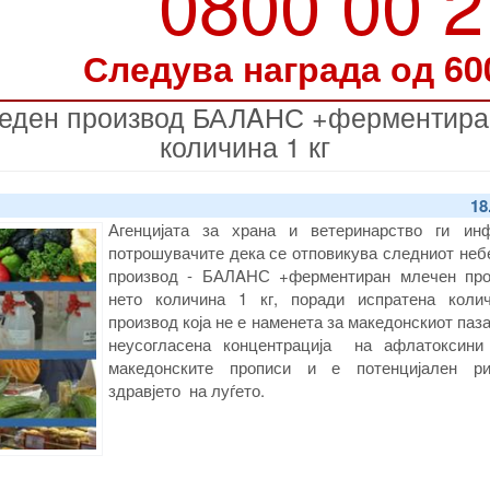
0800 00 
Следува награда од 60
еден производ БАЛAНС +ферментиран
количина 1 кг
18
Агенцијата за храна и ветеринарство ги ин
потрошувачите дека се отповикува следниот неб
производ - БАЛAНС +ферментиран млечен про
нето количина 1 кг, поради испратена коли
производ која не е наменета за македонскиот паза
неусогласена концентрација на афлатоксини
македонските прописи и е потенцијален р
здравјето на луѓето.