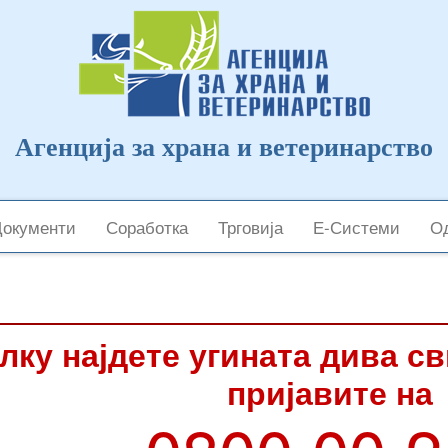
Агенција за храна и ветеринарство
Документи
Соработка
Трговија
Е-Системи
Од
лку најдете угината дива с
пријавите на