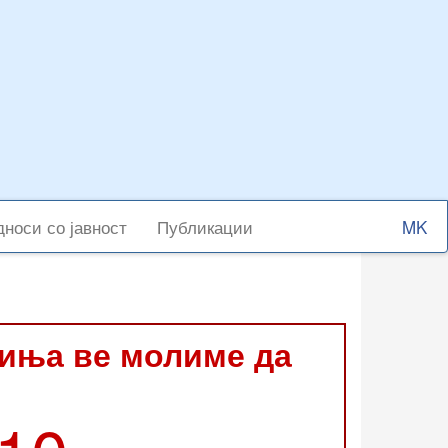
Select
носи со јавност
Публикации
your
langu
виња ве молиме да