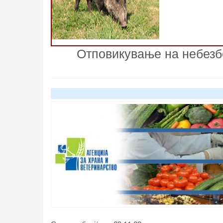
Отповикување на небезб