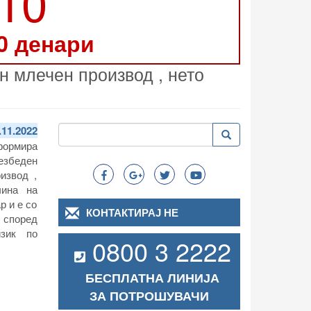
210
0 денари
 млечен производ , нето
Пребарување
.11.2022
Пребарување
Search
формира
езбеден
извод ,
чина на
р и е со
КОНТАКТИРАЈ НЕ
 според
изик по
0800 3 2222
БЕСПЛАТНА ЛИНИЈА
ЗА ПОТРОШУВАЧИ