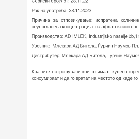
Сериски број/лот:
28.11.22
Рок на употреба:
28.11.2022
Причина за отповикување: испратена количин
неусогласена концентрација на афлатоксини спо
Производство:
AD IMLEK, Industrijsko naselje bb,1
Увозник:
Млекара АД Битола, Ѓурчин Наумов Пља
Дистрибутер:
Млекара АД Битола, Ѓурчин Наумов
Крајните потрошувачи кои гo имаат купено горе
консумираат и да гo вратат на местото од каде гo