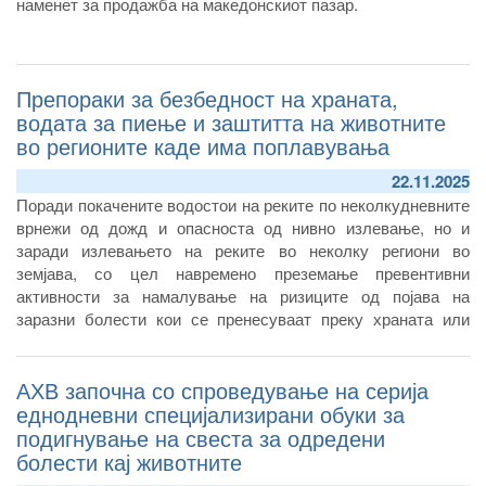
наменет за продажба на македонскиот пазар.
Препораки за безбедност на храната,
водата за пиење и заштитта на животните
во регионите каде има поплавувања
22.11.2025
Поради покачените водостои на реките по неколкудневните
врнежи од дожд и опасноста од нивно излевање, но и
заради излевањето на реките во неколку региони во
земјава, со цел навремено преземање превентивни
активности за намалување на ризиците од појава на
заразни болести кои се пренесуваат преку храната или
водата за пиење и за заштита на животните, Агенцијата за
храна и ветеринарство (АХВ) апелира до населението да
АХВ започна со спроведување на серија
води сметка за безбеднсота на храната, водата за пиење и
за здравствената состојба и благосостојбата на животните
еднодневни специјализирани обуки за
подигнување на свеста за одредени
болести кај животните