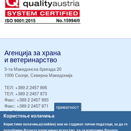
Агенција за храна
и ветеринарство
3-та Македонска бригада 20
1000 Скопје, Северна Македонија
ТЕЛ:
+389 2 2457 895
ТЕЛ:
+389 2 2457 873
Факс:
+389 2 2457 893
Факс:
+389 2 2457 871
приватност
info@fva.gov.mk
Користење колачиња
[АХВ-претходна страна]
Користиме колачиња(cookies) кои не содржат лични податоци, за да го
подобриме Вашето корисничко искуство, да ги извршиме Вашите