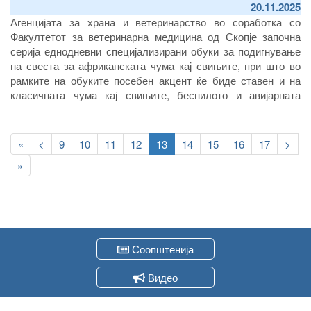
20.11.2025
Агенцијата за храна и ветеринарство во соработка со
Факултетот за ветеринарна медицина од Скопје започна
серија еднодневни специјализирани обуки за подигнување
на свеста за африканската чума кај свињите, при што во
рамките на обуките посебен акцент ќе биде ставен и на
класичната чума кај свињите, беснилото и авијарната
инфлуенца
Pagination
First
«
Previous
<
Page
9
Page
10
Page
11
Page
12
Current
13
Page
14
Page
15
Page
16
Page
17
След
>
page
page
page
стра
Last
»
page
Соопштенија
Видео