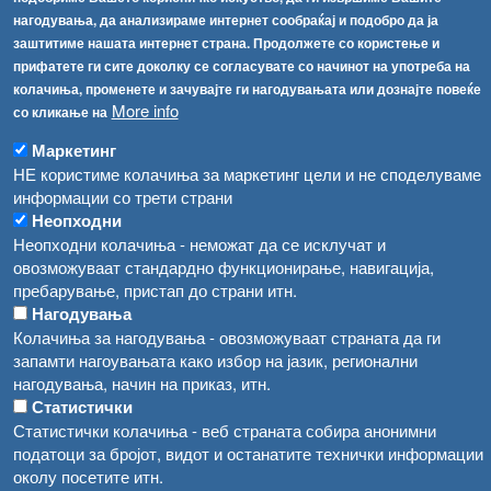
Соопштенија
Навигација
нагодувања, да анализираме интернет сообраќај и подобро да ја
Република Бугарија ги засили официјалните контроли при увоз на свежо овошје и зеленчук
заштитиме нашата интернет страна. Продолжете со користење и
Архива
прифатете ги сите доколку се согласувате со начинот на употреба на
Високите температури ризик од труење со храна, опасни се и за животните
Регистри
колачиња, променете и зачувајте ги нагодувањата или дознајте повеќе
More info
Обрасци
со кликање на
Водата во Гостивар може да се користи како техничка, продолжува испораката на флаширана вода
Забрани
Маркетинг
Во Гостивар спроведени 70 вонредни контроли
НЕ користиме колачиња за маркетинг цели и не споделуваме
Огласи
информации со трети страни
Забраната за водата во Гостивар останува на сила, операторите да користат само технички безбедна вода
Неопходни
Неопходни колачиња - неможат да се исклучат и
овозможуваат стандардно функционирање, навигација,
пребарување, пристап до страни итн.
Нагодувања
Колачиња за нагодувања - овозможуваат страната да ги
запамти нагоувањата како избор на јазик, регионални
нагодувања, начин на приказ, итн.
Статистички
Статистички колачиња - веб страната собира анонимни
податоци за бројот, видот и останатите технички информации
околу посетите итн.