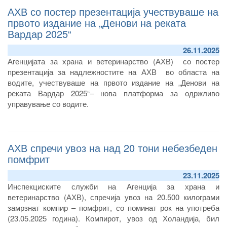
АХВ со постер презентација учествуваше на
првото издание на „Денови на реката
Вардар 2025“
26.11.2025
Агенцијата за храна и ветеринарство (АХВ) со постер
презентација за надлежностите на АХВ во областа на
водите, учествуваше на првото издание на „Денови на
реката Вардар 2025“– нова платформа за одржливо
управување со водите.
АХВ спречи увоз на над 20 тони небезбеден
помфрит
23.11.2025
Инспекциските служби на Агенција за храна и
ветеринарство (АХВ), спречија увоз на 20.500 килограми
замрзнат компир – помфрит, со поминат рок на употреба
(23.05.2025 година). Компирот, увоз од Холандија, бил