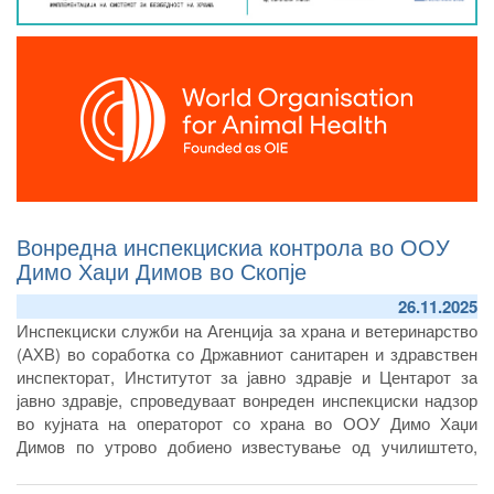
Вонредна инспекцискиа контрола во ООУ
Димо Хаџи Димов во Скопје
26.11.2025
Инспекциски служби на Агенција за храна и ветеринарство
(АХВ) во соработка со Државниот санитарен и здравствен
инспекторат, Институтот за јавно здравје и Центарот за
јавно здравје, спроведуваат вонреден инспекциски надзор
во кујната на операторот со храна во ООУ Димо Хаџи
Димов по утрово добиено известување од училиштето,
дека поголем број на ученици имаат стомачни болки.