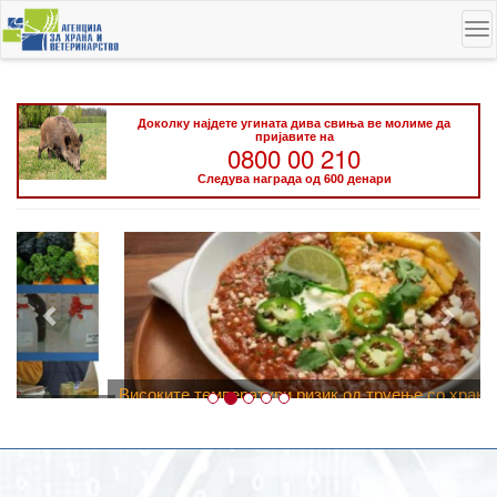
Skip
To
to
na
main
content
Доколку најдете угината дива свиња ве молиме да
пријавите на
0800 00 210
Следува награда од 600 денари
Претходно
След
Високите температури ризик од труење со храна, опасни се и
за животните