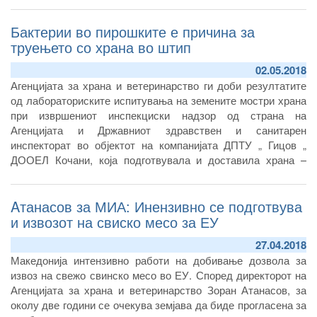
Бактерии во пирошките е причина за
труењето со храна во штип
02.05.2018
Агенцијата за храна и ветеринарство ги доби резултатите
од лабораториските испитувања на земените мостри храна
при извршениот инспекциски надзор од страна на
Агенцијата и Државниот здравствен и санитарен
инспекторат во објектот на компанијата ДПТУ „ Гицов „
ДООЕЛ Кочани, која подготвувала и доставила храна –
пирошки во ресторанот во Штип каде пред десеттина дена
беа затруени дваесеттина лица.
Aтанасов за МИА: Инензивно се подготвува
и извозот на свиско месо за ЕУ
27.04.2018
Македонија интензивно работи на добивање дозвола за
извоз на свежо свинско месо во ЕУ. Според директорот на
Агенцијата за храна и ветеринарство Зоран Атанасов, за
околу две години се очекува земјава да биде прогласена за