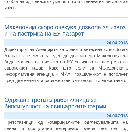
слободна од свинска чума по што и ставена на листата за
извоз.
– Почнаа активностите за проценка и зајакнување на
биосигурноста на комерцијалните фарми за одгледување
Македонија скоро очекува дозвола за извоз
свињи.
и на пастрмка на ЕУ пазарот
24.04.2018
Директорот на Агенцијата за храна и ветеринарство Зоран
Атанасов, очекува за еден до два месеца Македонија да
биде ставена на листата на ЕУ за извоз на пастрмка на
европскиот пазар. Како што вели за Македонската
информативна агенција - МИА, прашалникот е пополнет
пред две недели, а барањето не било воопшто едноставно.
Одржана третата работилница за
биосигурност на свињарските фарми
24.04.2018
Претставници од комерцијалните одгледувалишта на
свињи и официјални ветеринари вчера беа дел од