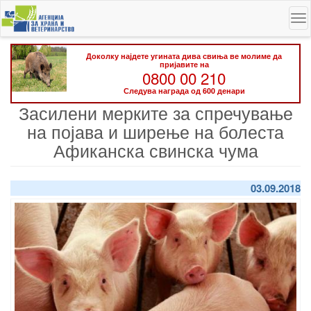
Skip
To
to
na
main
content
Доколку најдете угината дива свиња ве молиме да
пријавите на
0800 00 210
Следува награда од 600 денари
Засилени мерките за спречување
на појава и ширење на болеста
Афиканска свинска чума
03.09.2018