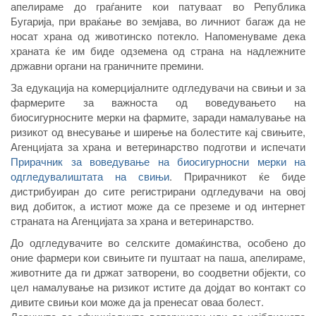
апелираме до граѓаните кои патуваат во Република
Бугарија, при враќање во земјава, во личниот багаж да не
носат храна од животинско потекло. Напоменуваме дека
храната ќе им биде одземена од страна на надлежните
државни органи на граничните премини.
За едукација на комерцијалните одгледувачи на свињи и за
фармерите за важноста од воведувањето на
биосигурносните мерки на фармите, заради намалување на
ризикот од внесување и ширење на болестите кај свињите,
Агенцијата за храна и ветеринарство подготви и испечати
Прирачник за воведување на биосигурносни мерки на
одгледувалиштата на свињи
. Прирачникот ќе биде
дистрибуиран до сите регистрирани одгледувачи на овој
вид добиток, а истиот може да се преземе и од интернет
страната на Агенцијата за храна и ветеринарство.
До одгледувачите во селските домаќинства, особено до
оние фармери кои свињите ги пуштаат на паша, апелираме,
животните да ги држат затворени, во соодветни објекти, со
цел намалување на ризикот истите да дојдат во контакт со
дивите свињи кои може да ја пренесат оваа болест.