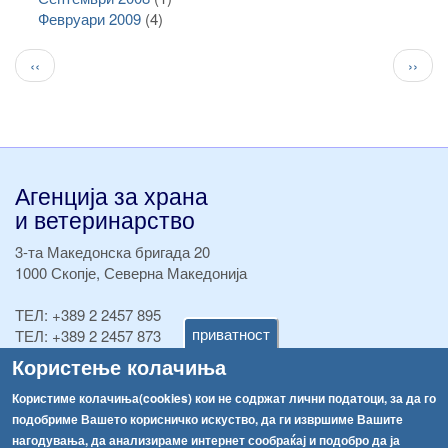
Февруари 2009
(4)
Pagination
Previous
След
‹‹
››
page
стран
Агенција за храна
и ветеринарство
3-та Македонска бригада 20
1000 Скопје, Северна Македонија
ТЕЛ:
+389 2 2457 895
приватност
ТЕЛ:
+389 2 2457 873
Факс:
+389 2 2457 893
Користење колачиња
Факс:
+389 2 2457 871
info@fva.gov.mk
Користиме колачиња(cookies) кои не содржат лични податоци, за да го
подобриме Вашето корисничко искуство, да ги извршиме Вашите
[АХВ-претходна страна]
нагодувања, да анализираме интернет сообраќај и подобро да ја