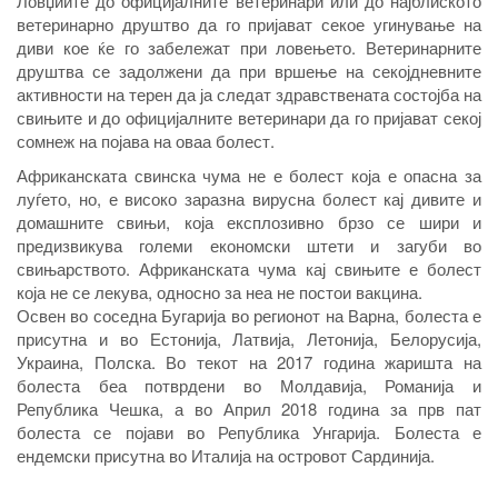
Ловџиите до официјалните ветеринари или до најблиското
ветеринарно друштво да го пријават секое угинување на
диви кое ќе го забележат при ловењето. Ветеринарните
друштва се задолжени да при вршење на секојдневните
активности на терен да ја следат здравствената состојба на
свињите и до официјалните ветеринари да го пријават секој
сомнеж на појава на оваа болест.
Африканската свинска чума не е болест која е опасна за
луѓето, но, е високо заразна вирусна болест кај дивите и
домашните свињи, која експлозивно брзо се шири и
предизвикува големи економски штети и загуби во
свињарството. Африканската чума кај свињите е болест
која не се лекува, односно за неа не постои вакцина.
Освен во соседна Бугарија во регионот на Варна, болеста е
присутна и во Естонија, Латвија, Летонија, Белорусија,
Украина, Полска. Во текот на 2017 година жаришта на
болеста беа потврдени во Молдавија, Романија и
Република Чешка, а во Април 2018 година за прв пат
болеста се појави во Република Унгарија. Болеста е
ендемски присутна во Италија на островот Сардинија.