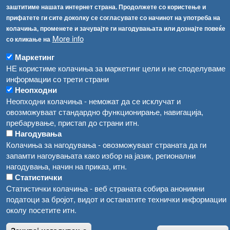
Соопштенија
Навигација
заштитиме нашата интернет страна. Продолжете со користење и
прифатете ги сите доколку се согласувате со начинот на употреба на
Република Бугарија ги засили официјалните контроли при увоз на свежо овошје и зеленчук
колачиња, променете и зачувајте ги нагодувањата или дознајте повеќе
Архива
More info
со кликање на
Високите температури ризик од труење со храна, опасни се и за животните
Регистри
Маркетинг
Обрасци
Водата во Гостивар може да се користи како техничка, продолжува испораката на флаширана вода
НЕ користиме колачиња за маркетинг цели и не споделуваме
Забрани
информации со трети страни
Во Гостивар спроведени 70 вонредни контроли
Неопходни
Огласи
Неопходни колачиња - неможат да се исклучат и
Забраната за водата во Гостивар останува на сила, операторите да користат само технички безбедна вода
овозможуваат стандардно функционирање, навигација,
пребарување, пристап до страни итн.
Нагодувања
Колачиња за нагодувања - овозможуваат страната да ги
запамти нагоувањата како избор на јазик, регионални
нагодувања, начин на приказ, итн.
Статистички
Статистички колачиња - веб страната собира анонимни
податоци за бројот, видот и останатите технички информации
околу посетите итн.