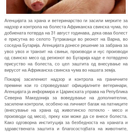
Агенцијата за храна и ветеринарство ги засили мерките за
надзор и контрола на болеста Африканска свинска чума, по
добиената потврда на 31 август годинава, дека оваа болест
е присутна во селото Тутраканци во реонот на Варна, во
соседна Бугарија. Агенцијата донесе решение за забрана за
увоз увоз и транзит на свињи, производи и нус производи
од свинско месо од регионот во Бугарија каде е потврдено
присуство на болеста, со цел заштита од внесување на
вирусот на Африканска свинска чума во нашата земја.
Покарај засилениот надзор и контрола на граничните
премини кои го спроведуваат официјалните ветеринари,
Агенцијата ја информира и Царинската управа на Република
Северна Македонија за воведување на дополнителни,
засилени контроли, особено на личниот багаж на патниците
(внесување на храна од животинско потекло - месо и
производи од месо), преку кои може да се внесе болеста.
Како одговорна институција за безбедноста на храната и
здравствената заштита и благосостојбата на животните,