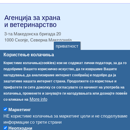
Агенција за храна
и ветеринарство
3-та Македонска бригада 20
1000 Скопје, Северна Македонија
приватност
ТЕЛ:
+389 2 2457 895
Користење колачиња
ТЕЛ:
+389 2 2457 873
Користиме колачиња(cookies) кои не содржат лични податоци, за да го
Факс:
+389 2 2457 893
подобриме Вашето корисничко искуство, да ги извршиме Вашите
Факс:
+389 2 2457 871
нагодувања, да анализираме интернет сообраќај и подобро да ја
info@fva.gov.mk
заштитиме нашата интернет страна. Продолжете со користење и
прифатете ги сите доколку се согласувате со начинот на употреба на
[АХВ-претходна страна]
колачиња, променете и зачувајте ги нагодувањата или дознајте повеќе
Соопштенија
Навигација
More info
со кликање на
Република Бугарија ги засили официјалните контроли при увоз на свежо овошје и зеленчук
Архива
Маркетинг
Високите температури ризик од труење со храна, опасни се и за животните
НЕ користиме колачиња за маркетинг цели и не споделуваме
Регистри
информации со трети страни
Обрасци
Водата во Гостивар може да се користи како техничка, продолжува испораката на флаширана вода
Неопходни