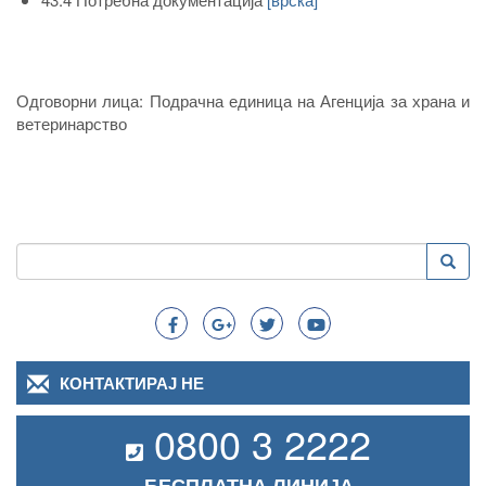
Одговорни лица: Подрачна единица на Агенција за храна и
ветеринарство
Пребарување
Преба
Search
КОНТАКТИРАЈ НЕ
0800 3 2222
БЕСПЛАТНА ЛИНИЈА