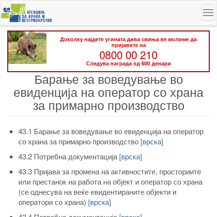
Skip
To
to
na
main
content
Доколку најдете угината дива свиња ве молиме да
пријавите на
0800 00 210
Следува награда од 600 денари
Барање за воведување во
евиденција на оператор со храна
за примарно производство
43.1 Барање за воведување во евиденција на оператор
со храна за примарно производство
[врска]
43.2 Потребна документација
[врска]
43.3 Пријава за промена на активностите, просториите
или престанок на работа на објект и оператор со храна
(се однесува на веќе евидентираните објекти и
оператори со храна)
[врска]
43.4 Потребна документација
[врска]