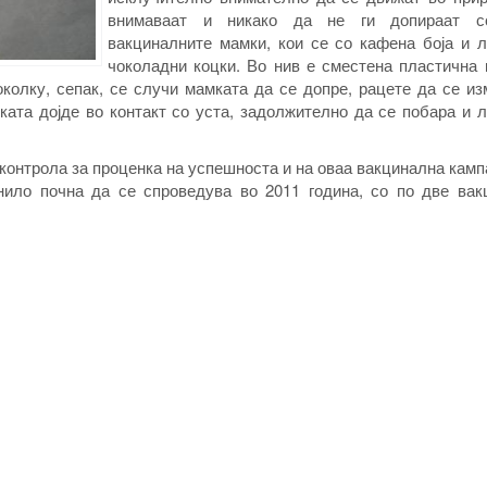
внимаваат и никако да не ги допираат с
вакциналните мамки, кои се со кафена боја и л
чоколадни коцки. Во нив е сместена пластична 
Доколку, сепак, се случи мамката да се допре, рацете да се из
ката дојде во контакт со уста, задолжително да се побара и 
контрола за проценка на успешноста и на оваа вакцинална кам
нило почна да се спроведува во 2011 година, со по две вак