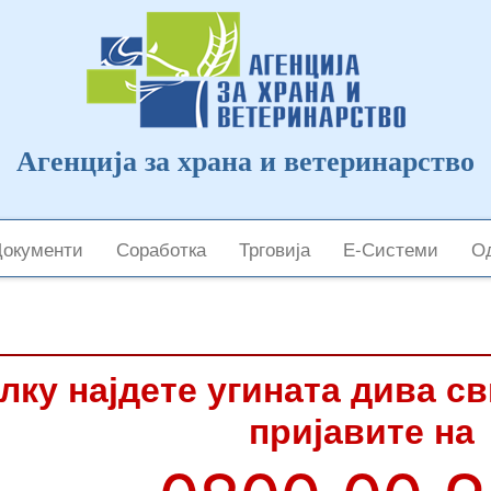
Агенција за храна и ветеринарство
Документи
Соработка
Трговија
Е-Системи
Од
лку најдете угината дива с
пријавите на