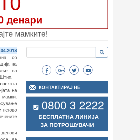
210
0 денари
ајте мамките!
Пребарување
.04.2018
Пребарување
Search
чна со
ција на
ање на
 Штип.
опската
КОНТАКТИРАЈ НЕ
ијата на
мамки.
0800 3 2222
есување
и негово
БЕСПЛАТНА ЛИНИЈА
ечените
ЗА ПОТРОШУВАЧИ
денови
ода, да