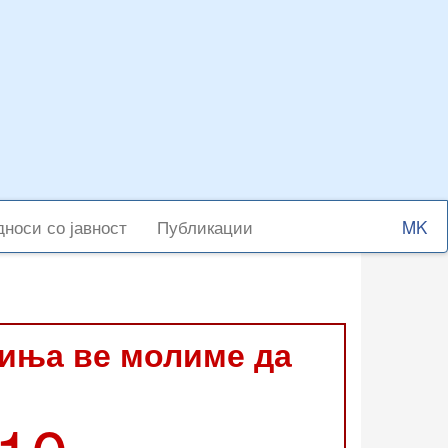
Select
носи со јавност
Публикации
your
langu
виња ве молиме да