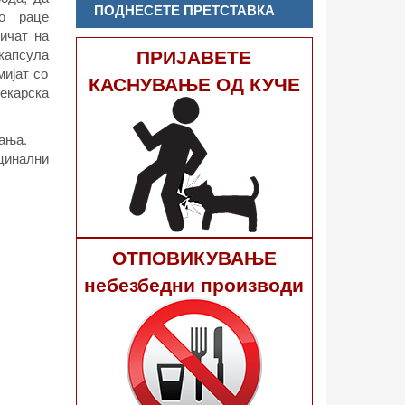
ПОДНЕСЕТЕ ПРЕТСТАВКА
о раце
ичат на
ПРИЈАВЕТЕ
капсула
мијат со
КАСНУВАЊЕ ОД КУЧЕ
лекарска
пања.
цинални
ОТПОВИКУВАЊЕ
небезбедни производи