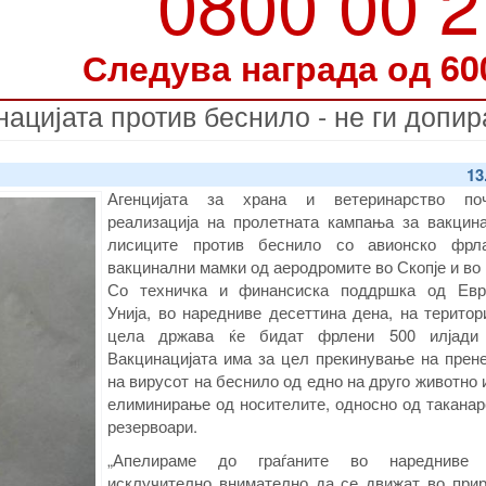
0800 00 
Следува награда од 60
нацијата против беснило - не ги допир
13
Агенцијата за храна и ветеринарство по
реализација на пролетната кампања за вакцина
лисиците против беснило со авионско фрл
вакцинални мамки од аеродромите во Скопје и во
Со техничка и финансиска поддршка од Евр
Унија, во наредниве десеттина дена, на територ
цела држава ќе бидат фрлени 500 илјади 
Вакцинацијата има за цел прекинување на прен
на вирусот на беснило од едно на друго животно 
елиминирање од носителите, односно од таканар
резервоари.
„Апелираме до граѓаните во наредниве 
исклучително внимателно да се движат во прир