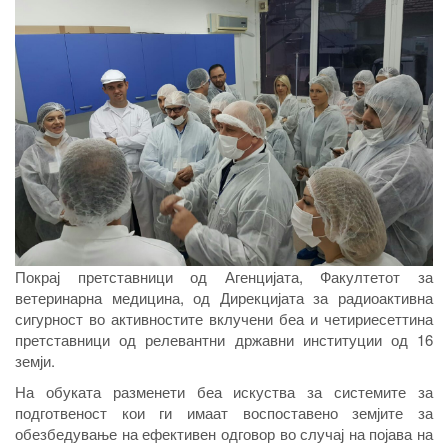
Покрај претставници од Агенцијата, Факултетот за
ветеринарна медицина, од Дирекцијата за радиоактивна
сигурност во активностите вклучени беа и четириесеттина
претставници од релевантни државни институции од 16
земји.
На обуката разменети беа искуства за системите за
подготвеност кои ги имаат воспоставено земјите за
обезбедување на ефективен одговор во случај на појава на