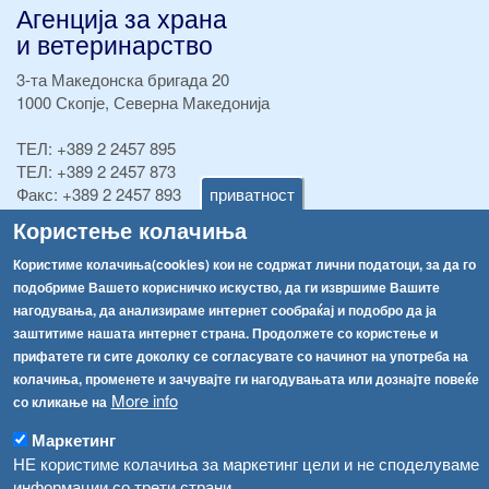
Агенција за храна
и ветеринарство
3-та Македонска бригада 20
1000 Скопје, Северна Македонија
ТЕЛ:
+389 2 2457 895
ТЕЛ:
+389 2 2457 873
приватност
Факс:
+389 2 2457 893
Факс:
+389 2 2457 871
Користење колачиња
info@fva.gov.mk
Користиме колачиња(cookies) кои не содржат лични податоци, за да го
[АХВ-претходна страна]
подобриме Вашето корисничко искуство, да ги извршиме Вашите
Соопштенија
Навигација
нагодувања, да анализираме интернет сообраќај и подобро да ја
заштитиме нашата интернет страна. Продолжете со користење и
Република Бугарија ги засили официјалните контроли при увоз на свежо овошје и зеленчук
Архива
прифатете ги сите доколку се согласувате со начинот на употреба на
колачиња, променете и зачувајте ги нагодувањата или дознајте повеќе
Високите температури ризик од труење со храна, опасни се и за животните
Регистри
More info
со кликање на
Обрасци
Водата во Гостивар може да се користи како техничка, продолжува испораката на флаширана вода
Маркетинг
Забрани
НЕ користиме колачиња за маркетинг цели и не споделуваме
Во Гостивар спроведени 70 вонредни контроли
информации со трети страни