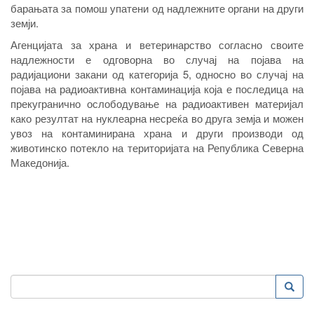
барањата за помош упатени од надлежните органи на други
земји.
Агенцијата за храна и ветеринарство согласно своите
надлежности е одговорна во случај на појава на
радијациони закани од категорија 5, односно во случај на
појава на радиоактивна контаминација која е последица на
прекугранично ослободување на радиоактивен материјал
како резултат на нуклеарна несреќа во друга земја и можен
увоз на контаминирана храна и други производи од
животинско потекло на територијата на Република Северна
Македонија.
Пребарување
Преба
Search