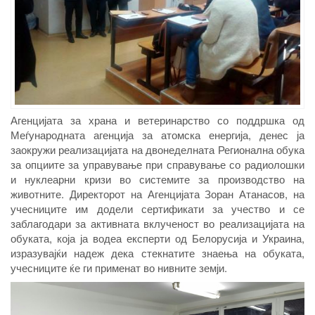
Агенцијата за храна и ветеринарство со поддршка од
Меѓународната агенција за атомска енергија, денес ја
заокружи реализацијата на двонеделната Регионална обука
за опциите за управување при справување со радиолошки
и нуклеарни кризи во системите за производство на
животните. Директорот на Агенцијата Зоран Атанасов, на
учесниците им додели сертификати за учество и се
заблагодари за активната вклученост во реализацијата на
обуката, која ја водеа експерти од Белорусија и Украина,
изразувајќи надеж дека стекнатите знаења на обуката,
учесниците ќе ги применат во нивните земји.