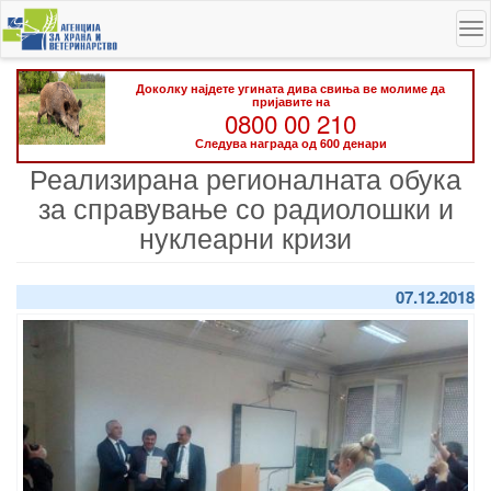
Skip
To
to
na
main
content
Доколку најдете угината дива свиња ве молиме да
пријавите на
0800 00 210
Следува награда од 600 денари
Реализирана регионалната обука
за справување со радиолошки и
нуклеарни кризи
07.12.2018