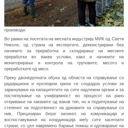
производи.
Во рамки на посетата на месната индустрија МИК од Свети
Николе, од страна на експертите, демонстрирани беа
начините за преработка и складирање на месните
преработки во вакви услови, како и начините на
мониторирање и контрола на труповите, месото и
преработките од месо.
Преку двонеделната обука од областа на справување со
радијациони и нуклеарни кризи се создадоа услови за
зајакнување на капацитетите на сите надлежни органи и за
постигнување на униформност во процесот на рано
откривање на заканите од ваков тип, но и подигнување на
степенот на подготвеност на државите за справување со
нив. Прецизиран беше начинот на комуникација и
воспоставување на координација меѓу сите засегнати
страни, со цел навремено барање помош и одговарање на