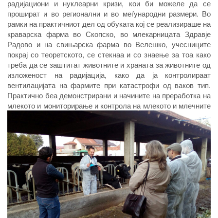
радијациони и нуклеарни кризи, кои би можеле да се
прошират и во регионални и во меѓународни размери. Во
рамки на практичниот дел од обуката кој се реализираше на
краварска фарма во Скопско, во млекарницата Здравје
Радово и на свињарска фарма во Велешко, учесниците
покрај со теоретското, се стекнаа и со знаење за тоа како
треба да се заштитат животните и храната за животните од
изложеност на радијација, како да ја контролираат
вентилацијата на фармите при катастрофи од ваков тип.
Практично беа демонстрирани и начините на преработка на
млекото и мониторирање и контрола на млекото и млечните