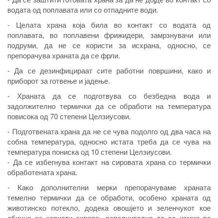
водата од поплавата или со отпадните води.
- Целата храна која била во контакт со водата од
поплавата, во поплавени фрижидери, замрзнувачи или
подруми, да не се користи за исхрана, односно, се
препорачува храната да се фрли.
- Да се дезинфицираат сите работни површини, како и
приборот за готвење и јадење.
- Храната да се подготвува со безбедна вода и
задолжително термички да се обработи на температура
повисока од 70 степени Целзиусови.
- Подготвената храна да не се чува подолго од два часа на
собна температура, односно истата треба да се чува на
температура пониска од 10 степени Целзиусови.
- Да се избегнува контакт на сировата храна со термички
обработената храна.
- Како дополнителни мерки препорачуваме храната
темелно термички да се обработи, особено храната од
животинско потекло, додека овошјето и зеленчукот кое
обично се користи сирово, дополнително да се измие во