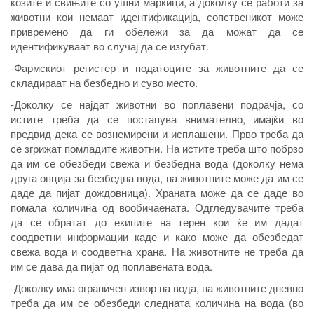
козите и свињите со ушни маркици, а доколку се работи за
животни кои немаат идентификација, сопственикот може
привремено да ги обележи за да можат да се
идентификуваат во случај да се изгубат.
-Фармскиот регистер и податоците за животните да се
складираат на безбедно и суво место.
-Доколку се најдат животни во поплавени подрачја, со
истите треба да се постапува внимателно, имајќи во
предвид дека се вознемирени и исплашени. Прво треба да
се згрижат помладите животни. На истите треба што побрзо
да им се обезбеди свежа и безбедна вода (доколку нема
друга опција за безбедна вода, на животните може да им се
даде да пијат дождовница). Храната може да се даде во
помала количина од вообичаената. Одгледувачите треба
да се обратат до екипите на терен кои ќе им дадат
соодветни информации каде и како може да обезбедат
свежа вода и соодветна храна. На животните не треба да
им се дава да пијат од поплавената вода.
-Доколку има ограничен извор на вода, на животните дневно
треба да им се обезбеди следната количина на вода (во