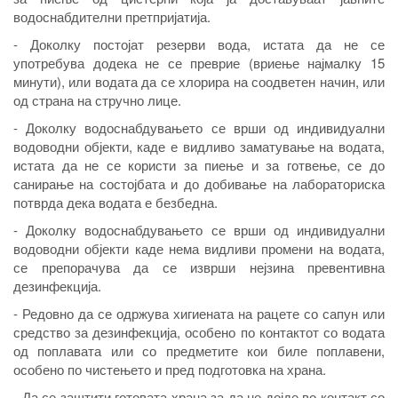
водоснабдителни претпријатија.
- Доколку постојат резерви вода, истата да не се
употребува додека не се преврие (вриење најмалку 15
минути), или водата да се хлорира на соодветен начин, или
од страна на стручно лице.
- Доколку водоснабдувањето се врши од индивидуални
водоводни објекти, каде е видливо заматување на водата,
истата да не се користи за пиење и за готвење, се до
санирање на состојбата и до добивање на лабораториска
потврда дека водата е безбедна.
- Доколку водоснабдувањето се врши од индивидуални
водоводни објекти каде нема видливи промени на водата,
се препорачува да се изврши нејзина превентивна
дезинфекција.
- Редовно да се одржува хигиената на рацете со сапун или
средство за дезинфекција, особено по контактот со водата
од поплавата или со предметите кои биле поплавени,
особено по чистењето и пред подготовка на храна.
- Да се заштити готовата храна за да не дојде во контакт со