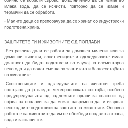
млака вода, да се исчисти, повторно да се измие и
термички да се обработи.
- Малите деца се препорачува да се хранат со индустриски
подготвена храна.
ЗАШТИТЕТЕ ГИ И ЖИВОТНИТЕ ОД ПОПЛАВИ
-Без разлика дали се работи за домашен миленик или за
домашни животни, сопствениците и одгледувачите имаат
должност да бидат подготвени во случај на елементарна
непогода и да водат сметка за заштитата и благосостојбата
на животните.
-Сопствениците и одгледувачите на животни треба
постојано да ја следат метеоролошката состојба, особено
предупредувањата од надлежните органи за опасност од
појава на поплави, за да можат навремено да ги извршат
неопходните подготовки за заштита на животните. Основна
работа е на животните да им се обезбеди соодветна храна,
вода и засолниште.