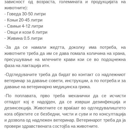
зависност од возраста, големината и продукцијата на
животните):
- Говеда 30-50 литри
- Коњи 20-45 литри
- Свињи 4-12 литри
- Овци и кози 6 литри
- Живина 0.5 литри
-За да се намали жедтта, доколку има потреба, на
животните треба да им се дава помала количина на храна,
пресушување на млечните крави кои се во подоцнежна
фаза на лактација итн.
-Одгледувачите треба да бидат во контакт со надлежниот
ветеринар за давање совети, инструкции, а по потреба и за
давање на ветеринарно медицинска грижа.
-По поплавата, прво треба механички да се исчисти
отпадот кој е надојден, да се изврши дезинфекција и
дезинсекција. Животните се враќаат во одгледувалиштето
кога објектите се безбедни, чисти и суви и по консултација
и дозвола од надлежен ветеринар. Ветеринарот треба да ја
провери здравствената состојба на животните.