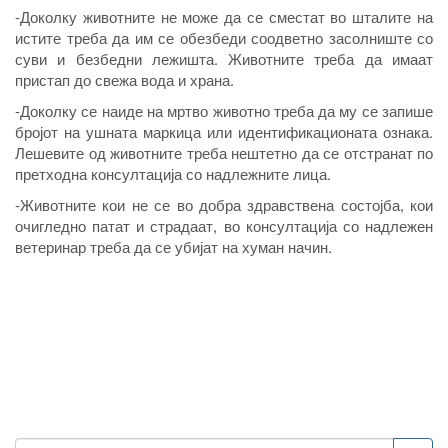
-Доколку животните не може да се сместат во шталите на
истите треба да им се обезбеди соодветно засолниште со
суви и безбедни лежишта. Животните треба да имаат
пристап до свежа вода и храна.
-Доколку се наиде на мртво животно треба да му се запише
бројот на ушната маркица или идентификационата ознака.
Лешевите од животните треба нештетно да се отстранат по
претходна консултација со надлежните лица.
-Животните кои не се во добра здравствена состојба, кои
очигледно патат и страдаат, во консултација со надлежен
ветеринар треба да се убијат на хуман начин.
Пребарување