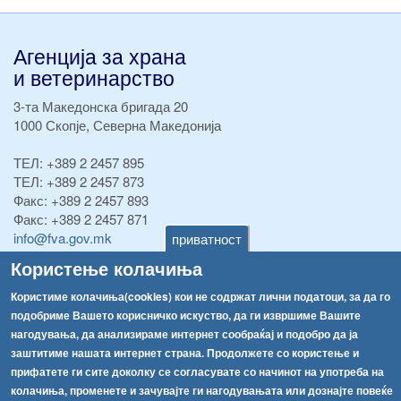
Агенција за храна
и ветеринарство
3-та Македонска бригада 20
1000 Скопје, Северна Македонија
ТЕЛ:
+389 2 2457 895
ТЕЛ:
+389 2 2457 873
Факс:
+389 2 2457 893
Факс:
+389 2 2457 871
info@fva.gov.mk
приватност
Користење колачиња
[АХВ-претходна страна]
Соопштенија
Навигација
Користиме колачиња(cookies) кои не содржат лични податоци, за да го
подобриме Вашето корисничко искуство, да ги извршиме Вашите
Република Бугарија ги засили официјалните контроли при увоз на свежо овошје и зеленчук
Архива
нагодувања, да анализираме интернет сообраќај и подобро да ја
заштитиме нашата интернет страна. Продолжете со користење и
Високите температури ризик од труење со храна, опасни се и за животните
Регистри
прифатете ги сите доколку се согласувате со начинот на употреба на
Обрасци
колачиња, променете и зачувајте ги нагодувањата или дознајте повеќе
Водата во Гостивар може да се користи како техничка, продолжува испораката на флаширана вода