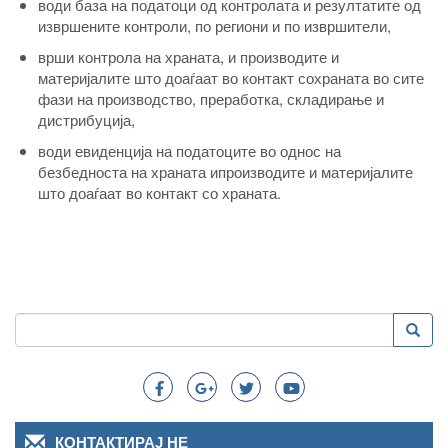
води база на податоци од контролата и резултатите од
извршените контроли, по региони и по извршители,
врши контрола на храната, и производите и
материјалите што доаѓаат во контакт сохраната во сите
фази на производство, преработка, складирање и
дистрибуција,
води евиденција на податоците во однос на
безбедноста на храната ипроизводите и материјалите
што доаѓаат во контакт со храната.
Пребарување
Преба
Search
КОНТАКТИРАЈ НЕ