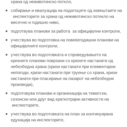
храна од неживотинско поткло,
собирање и евалуација на податоците од извештаите на
инспекторите за храна од неживотинско потекло на
месечно и годишно ниво,
подготвува планови за работа за официјални контроли,
учествува во подготовка на повеќегодишни планови на
официјалните контроли,
учествува во подготовката и спроведувањето на
кризните планови поврзани со кризите настанати од
небезбедна храна (кризи настанати при елементарни
непогоди, кризи настанати при труење со храна, кризи
настанати при пласирање на пазарот на небезбедни
производи),
подготовува планови и организација на тематски,
сезонски или друг вид краткотрајни активности на
инспекторите,
учествува во подготовката на план за континуирана
едукација на инспекторите,