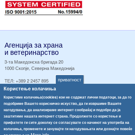
Агенција за храна
и ветеринарство
3-та Македонска бригада 20
1000 Скопје, Северна Македонија
приватност
ТЕЛ:
+389 2 2457 895
ТЕЛ:
+389 2 2457 873
Користење колачиња
Факс:
+389 2 2457 893
Користиме колачиња(cookies) кои не содржат лични податоци, за да го
Факс:
+389 2 2457 871
подобриме Вашето корисничко искуство, да ги извршиме Вашите
info@fva.gov.mk
нагодувања, да анализираме интернет сообраќај и подобро да ја
заштитиме нашата интернет страна. Продолжете со користење и
[АХВ-претходна страна]
прифатете ги сите доколку се согласувате со начинот на употреба на
Соопштенија
Навигација
колачиња, променете и зачувајте ги нагодувањата или дознајте повеќе
More info