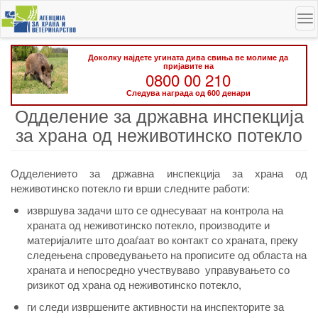
Skip
To
to
na
main
content
Доколку најдете угината дива свиња ве молиме да
пријавите на
0800 00 210
Следува награда од 600 денари
Одделение за државна инспекција
за храна од неживотинско потекло
Одделениeто за државна инспекција за храна од
неживотинско потекло ги врши следните работи:
извршува задачи што се однесуваат на контрола на
храната од неживотинско потекло, производите и
материјалите што доаѓаат во контакт со храната, преку
следењена спроведувањето на прописите од областа на
храната и непосредно учествуваво управувањето со
ризикот од храна од неживотинско потекло,
ги следи извршените активности на инспекторите за