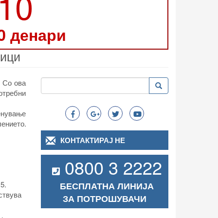
210
0 денари
ници
Пребарување
 Со ова
Пребарување
Search
потребни
енување
ението.
КОНТАКТИРАЈ НЕ
0800 3 2222
5.
БЕСПЛАТНА ЛИНИЈА
ствува
ЗА ПОТРОШУВАЧИ