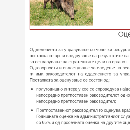
Оце
Одделението за управување со човечки ресурси
постапка се врши вреднување на резултатите на
за остварување на стратешките цели на органот.
Одговорности и овластување за следење на реа
ги има раководителот на одделението за упра
Постапката за оценување се состои од:
полугодишно интервју кое се спроведува најд
непосредно претпоставен раководителот одно
непосредно претпоставен раководител;
Претпоставениот раководител го оценува врабо
Годишната оценка на административниот служб
со 65% и од просечната оценка на другите оц