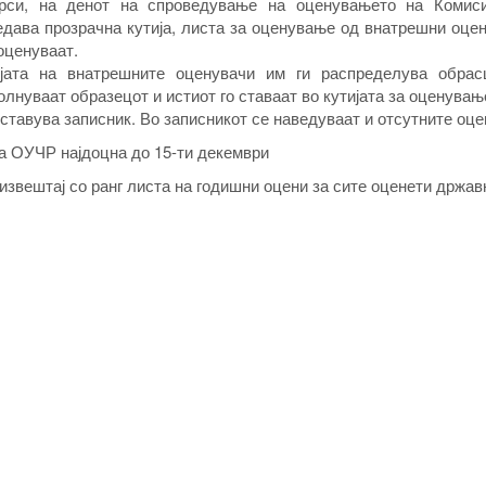
рси, на денот на спроведување на оценувањето на Комиси
дава прозрачна кутија, листа за оценување од внатрешни оце
оценуваат.
јата на внатрешните оценувачи им ги распределува обрас
лнуваат образецот и истиот го ставаат во кутијата за оценувањ
тавува записник. Во записникот се наведуваат и отсутните оце
а ОУЧР најдоцна до 15-ти декември
звештај со ранг листа на годишни оцени за сите оценети држав