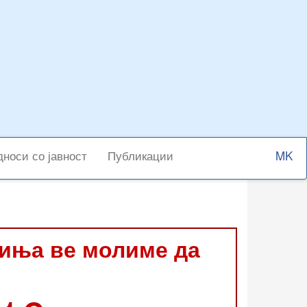
Select
носи со јавност
Публикации
your
langu
виња ве молиме да