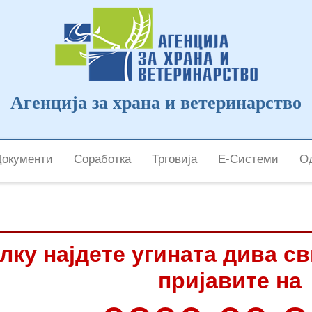
Агенција за храна и ветеринарство
Документи
Соработка
Трговија
Е-Системи
Од
лку најдете угината дива с
пријавите на