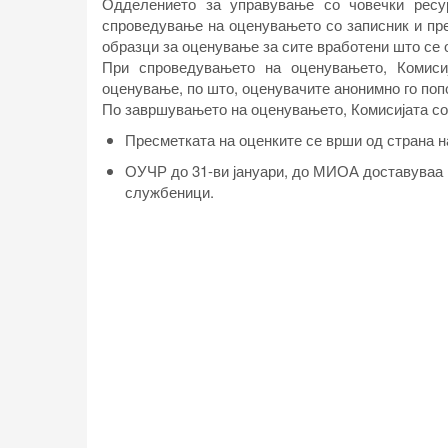
Одделението за управување со човечки ресу
спроведување на оценувањето со записник и пре
образци за оценување за сите вработени што се 
При спроведувањето на оценувањето, Комиси
оценување, по што, оценувачите анонимно го попо
По завршувањето на оценувањето, Комисијата сос
Пресметката на оценките се врши од страна н
ОУЧР до 31-ви јануари, до МИОА доставуваа и
службеници.