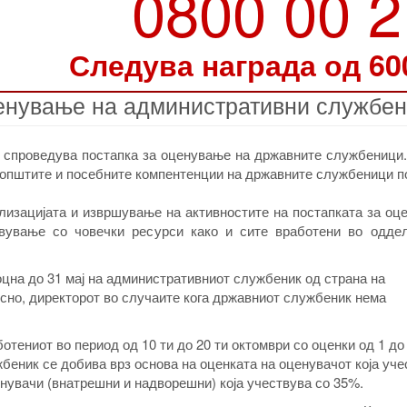
0800 00 
Следува награда од 60
нување на административни службе
 спроведува постапка за оценување на државните службеници.
 општите и посебните компентенции на државните службеници 
лизацијата и извршување на активностите на постапката за оц
вување со човечки ресурси како и сите вработени во оддел
оцна до 31 мај на административниот службеник од страна на
сно, директорот во случаите кога државниот службеник нема
тениот во период од 10 ти до 20 ти октомври со оценки од 1 до 
еник се добива врз основа на оценката на оценувачот која уче
енувачи (внатрешни и надворешни) која учествува со 35%.