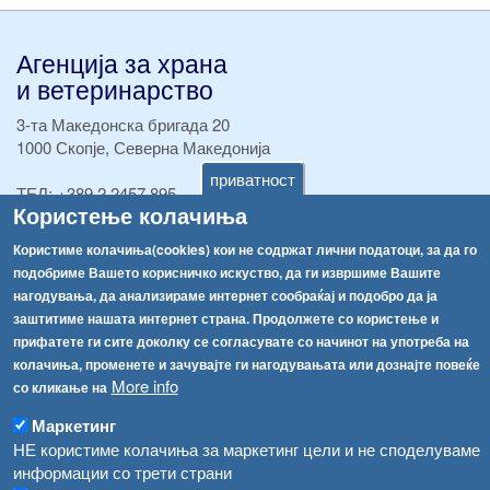
Агенција за храна
и ветеринарство
3-та Македонска бригада 20
1000 Скопје, Северна Македонија
приватност
ТЕЛ:
+389 2 2457 895
Користење колачиња
ТЕЛ:
+389 2 2457 873
Факс:
+389 2 2457 893
Користиме колачиња(cookies) кои не содржат лични податоци, за да го
Факс:
+389 2 2457 871
подобриме Вашето корисничко искуство, да ги извршиме Вашите
info@fva.gov.mk
нагодувања, да анализираме интернет сообраќај и подобро да ја
заштитиме нашата интернет страна. Продолжете со користење и
[АХВ-претходна страна]
прифатете ги сите доколку се согласувате со начинот на употреба на
Соопштенија
Навигација
колачиња, променете и зачувајте ги нагодувањата или дознајте повеќе
More info
со кликање на
Република Бугарија ги засили официјалните контроли при увоз на свежо овошје и зеленчук
Архива
Маркетинг
Високите температури ризик од труење со храна, опасни се и за животните
Регистри
НЕ користиме колачиња за маркетинг цели и не споделуваме
Обрасци
информации со трети страни
Водата во Гостивар може да се користи како техничка, продолжува испораката на флаширана вода