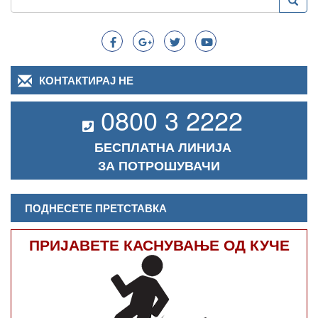
Преба
Search
КОНТАКТИРАЈ НЕ
0800 3 2222
БЕСПЛАТНА ЛИНИЈА
ЗА ПОТРОШУВАЧИ
ПОДНЕСЕТЕ ПРЕТСТАВКА
ПРИЈАВЕТЕ КАСНУВАЊЕ ОД КУЧЕ