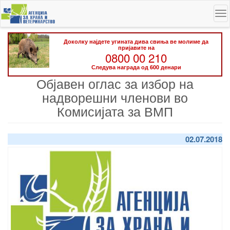
Skip
To
to
na
main
content
Доколку најдете угината дива свиња ве молиме да
пријавите на
0800 00 210
Следува награда од 600 денари
Објавен оглас за избор на
надворешни членови во
Комисијата за ВМП
02.07.2018