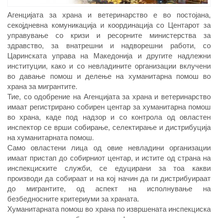
Агенцијата за храна и ветеринарство е во постојана,
секојдневна комуникација и координација со Центарот за
управување со кризи и ресорните министерства за
здравство, за внатрешни и надворешни работи, со
Царинската управа на Македонија и другите надлежни
институции, како и со невладините организации вклучени
во давање помош и делење на хуманитарна помош во
храна за мигрантите.
Тие, со одобрение на Агенцијата за храна и ветеринарство
имаат регистрирано собирен центар за хуманитарна помош
во храна, каде под надзор и со контрола од овластен
инспектор се врши собирање, селектирање и дистрибуција
на хуманитарната помош.
Само овластени лица од овие невладини организации
имаат пристап до собирниот центар, и истите од страна на
инспекциските служби, се едуцирани за тоа какви
производи да собираат и на кој начин да ги дистрибуираат
до мигрантите, од аспект на исполнување на
безбедносните критериуми за храната.
Хуманитарната помош во храна по извршената инспекциска