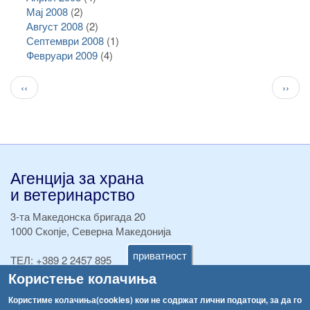
Мај 2008
(2)
Август 2008
(2)
Септември 2008
(1)
Февруари 2009
(4)
Pagination
Previous
След
‹‹
››
page
стран
Агенција за храна
и ветеринарство
3-та Македонска бригада 20
1000 Скопје, Северна Македонија
приватност
ТЕЛ:
+389 2 2457 895
ТЕЛ:
+389 2 2457 873
Користење колачиња
Факс:
+389 2 2457 893
Користиме колачиња(cookies) кои не содржат лични податоци, за да го
Факс:
+389 2 2457 871