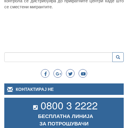
контрола се дистрибуира до прифатните центри каде што
се сместени мигрантите.
Пребарување
Преба
Search
КОНТАКТИРАЈ НЕ
0800 3 2222
БЕСПЛАТНА ЛИНИЈА
ЗА ПОТРОШУВАЧИ