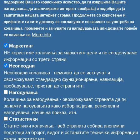
подобриме Вашето корисничко искуство, да ги извршиме Вашите
info@fva.gov.mk
нагодувања, да анализираме интернет сообраќај и подобро да ја
заштитиме нашата интернет страна. Продолжете со користење и
[АХВ-претходна страна]
прифатете ги сите доколку се согласувате со начинот на употреба на
Соопштенија
Навигација
колачиња, променете и зачувајте ги нагодувањата или дознајте повеќе
Високите температури ризик од труење со храна, опасни се и за животните
More info
со кликање на
Архива
Маркетинг
Водата во Гостивар може да се користи како техничка, продолжува испораката на флаширана вода
Регистри
НЕ користиме колачиња за маркетинг цели и не споделуваме
Обрасци
Во Гостивар спроведени 70 вонредни контроли
информации со трети страни
Неопходни
Забрани
Забраната за водата во Гостивар останува на сила, операторите да користат само технички безбедна вода
Неопходни колачиња - неможат да се исклучат и
Огласи
овозможуваат стандардно функционирање, навигација,
Забранета за пиење водата од гостиварскиот водовод
пребарување, пристап до страни итн.
Нагодувања
Колачиња за нагодувања - овозможуваат страната да ги
запамти нагоувањата како избор на јазик, регионални
нагодувања, начин на приказ, итн.
Статистички
Статистички колачиња - веб страната собира анонимни
податоци за бројот, видот и останатите технички информации
околу посетите итн.