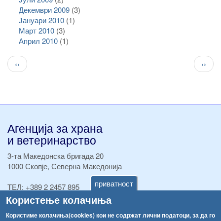
Декември 2009
(3)
Јануари 2010
(1)
Март 2010
(3)
Април 2010
(1)
Pagination
Previous
След
‹‹
››
page
стран
Агенција за храна
и ветеринарство
3-та Македонска бригада 20
1000 Скопје, Северна Македонија
приватност
ТЕЛ:
+389 2 2457 895
ТЕЛ:
+389 2 2457 873
Користење колачиња
Факс:
+389 2 2457 893
Користиме колачиња(cookies) кои не содржат лични податоци, за да го
Факс:
+389 2 2457 871