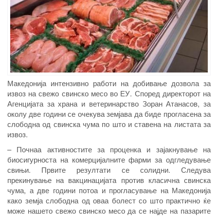
Македонија интензивно работи на добивање дозвола за
извоз на свежо свинско месо во ЕУ. Според директорот на
Агенцијата за храна и ветеринарство Зоран Атанасов, за
околу две години се очекува земјава да биде прогласена за
слободна од свинска чума по што и ставена на листата за
извоз.
– Почнаа активностите за проценка и зајакнување на
биосигурноста на комерцијалните фарми за одгледување
свињи. Првите резултати се солидни. Следува
прекинување на вакцинацијата против класична свинска
чума, а две години потоа и прогласување на Македонија
како земја слободна од оваа болест со што практично ќе
може нашето свежо свинско месо да се најде на пазарите