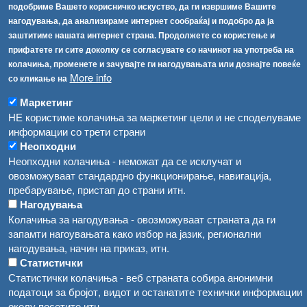
подобриме Вашето корисничко искуство, да ги извршиме Вашите
info@fva.gov.mk
нагодувања, да анализираме интернет сообраќај и подобро да ја
заштитиме нашата интернет страна. Продолжете со користење и
[АХВ-претходна страна]
прифатете ги сите доколку се согласувате со начинот на употреба на
Соопштенија
Навигација
колачиња, променете и зачувајте ги нагодувањата или дознајте повеќе
Република Бугарија ги засили официјалните контроли при увоз на свежо овошје и зеленчук
More info
со кликање на
Архива
Маркетинг
Високите температури ризик од труење со храна, опасни се и за животните
Регистри
НЕ користиме колачиња за маркетинг цели и не споделуваме
Обрасци
Водата во Гостивар може да се користи како техничка, продолжува испораката на флаширана вода
информации со трети страни
Неопходни
Забрани
Во Гостивар спроведени 70 вонредни контроли
Неопходни колачиња - неможат да се исклучат и
Огласи
овозможуваат стандардно функционирање, навигација,
Забраната за водата во Гостивар останува на сила, операторите да користат само технички безбедна вода
пребарување, пристап до страни итн.
Нагодувања
Колачиња за нагодувања - овозможуваат страната да ги
запамти нагоувањата како избор на јазик, регионални
нагодувања, начин на приказ, итн.
Статистички
Статистички колачиња - веб страната собира анонимни
податоци за бројот, видот и останатите технички информации
околу посетите итн.