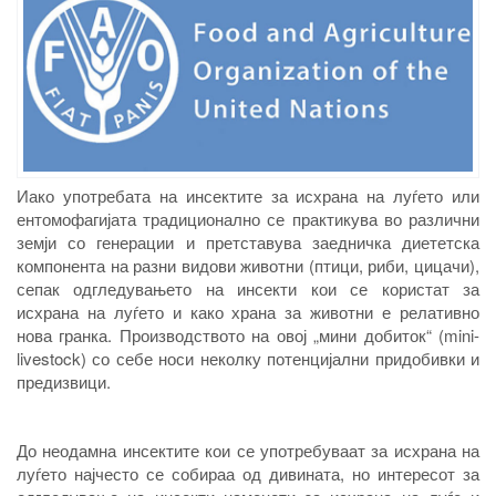
Иако употребата на инсектите за исхрана на луѓето или
ентомофагијата традиционално се практикува во различни
земји со генерации и претставува заедничка диететска
компонента на разни видови животни (птици, риби, цицачи),
сепак одгледувањето на инсекти кои се користат за
исхрана на луѓето и како храна за животни е релативно
нова гранка. Производството на овој „мини добиток“ (
mini-
livestock
) со себе носи неколку потенцијални придобивки и
предизвици.
До неодамна инсектите кои се употребуваат за исхрана на
луѓето најчесто се собираа од дивината, но интересот за