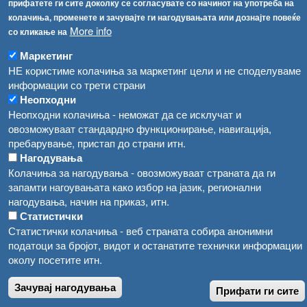
прифатете ги сите доколку се согласувате со начинот на употреба на
Република Бугарија ги засили официјалните контроли при увоз на свежо овошје и зеленчук
колачиња, променете и зачувајте ги нагодувањата или дознајте повеќе
Архива
More info
со кликање на
Високите температури ризик од труење со храна, опасни се и за животните
Регистри
Маркетинг
Обрасци
Водата во Гостивар може да се користи како техничка, продолжува испораката на флаширана вода
НЕ користиме колачиња за маркетинг цели и не споделуваме
Забрани
информации со трети страни
Во Гостивар спроведени 70 вонредни контроли
Неопходни
Огласи
Неопходни колачиња - неможат да се исклучат и
Забраната за водата во Гостивар останува на сила, операторите да користат само технички безбедна вода
овозможуваат стандардно функционирање, навигација,
пребарување, пристап до страни итн.
Нагодувања
Колачиња за нагодувања - овозможуваат страната да ги
запамти нагоувањата како избор на јазик, регионални
нагодувања, начин на приказ, итн.
Статистички
Статистички колачиња - веб страната собира анонимни
податоци за бројот, видот и останатите технички информации
околу посетите итн.
Зачувај нагодувања
Прифати ги сите