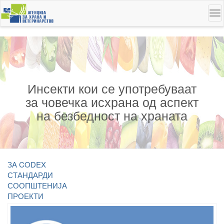
Skip
To
to
na
main
content
Инсекти кои се употребуваат
за човечка исхрана од аспект
на безбедност на храната
ЗА CODEX
СТАНДАРДИ
СООПШТЕНИЈА
ПРОЕКТИ