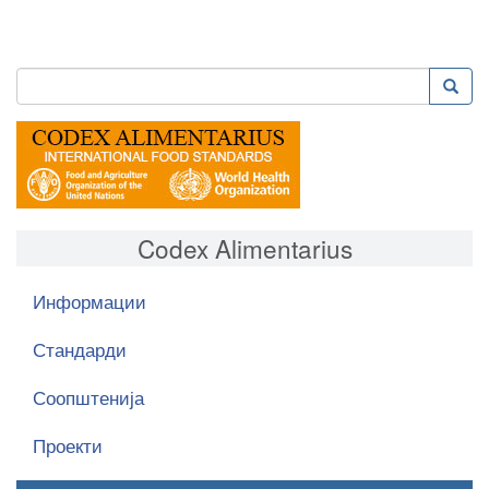
Пребарување
Преба
Search
Codex Alimentarius
Информации
Стандарди
Соопштенија
Проекти