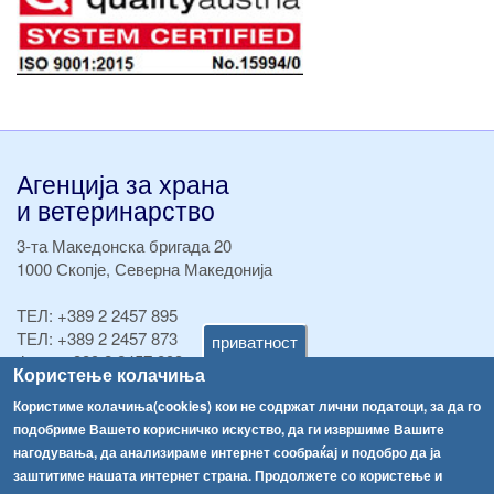
Агенција за храна
и ветеринарство
3-та Македонска бригада 20
1000 Скопје, Северна Македонија
ТЕЛ:
+389 2 2457 895
ТЕЛ:
+389 2 2457 873
приватност
Факс:
+389 2 2457 893
Користење колачиња
Факс:
+389 2 2457 871
info@fva.gov.mk
Користиме колачиња(cookies) кои не содржат лични податоци, за да го
подобриме Вашето корисничко искуство, да ги извршиме Вашите
[АХВ-претходна страна]
нагодувања, да анализираме интернет сообраќај и подобро да ја
заштитиме нашата интернет страна. Продолжете со користење и
Соопштенија
Навигација