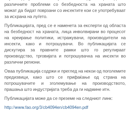
различните проблеми со безбедноста на храната што
можат да бидат поврзани со инсектите кои се употребуваат
за исхрана на луѓето.
Публикацијата, пред се е наменета за експерти од областа
на безбедност на храната, лица инволвирани во процесот
на креирање политики, истражувачи, производители на
инсекти, како и потрошувачи. Во публикацијата се
дискутира за правните рамки што го регулираат
производство, трговијата и потрошувачка на инсекти во
различни региони.
Оваа публикација содржи и преглед на некои од поголемите
предизвици, како што се прифаќање од страна на
потрошувачите и зголемување на производството,
прашања што индустријата треба да ги надмине итн.
Публикацијата може да се преземе на следниот линк:
http://www.fao.org/3/cb4094en/cb4094en.pdf