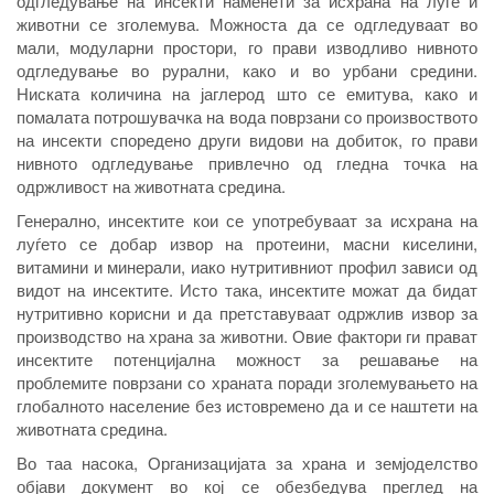
одгледување на инсекти наменети за исхрана на луѓе и
животни се зголемува. Можноста да се одгледуваат во
мали, модуларни простори, го прави изводливо нивното
одгледување во рурални, како и во урбани средини.
Ниската количина на јаглерод што се емитува, како и
помалата потрошувачка на вода поврзани со произвоството
на инсекти споредено други видови на добиток, го прави
нивното одгледување привлечно од гледна точка на
одржливост на животната средина.
Генерално, инсектите кои се употребуваат за исхрана на
луѓето се добар извор на протеини, масни киселини,
витамини и минерали, иако нутритивниот профил зависи од
видот на инсектите. Исто така, инсектите можат да бидат
нутритивно корисни и да претставуваат одржлив извор за
производство на храна за животни. Овие фактори ги прават
инсектите потенцијална можност за решавање на
проблемите поврзани со храната поради зголемувањето на
глобалното население без истовремено да и се наштети на
животната средина.
Во таа насока, Организацијата за храна и земјоделство
објави документ во кој се обезбедува преглед на