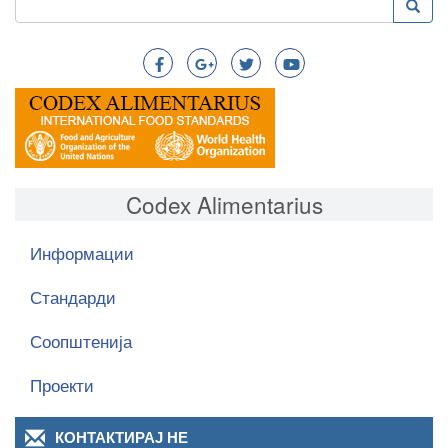
Преба
Search
Codex Alimentarius
Информации
Стандарди
Соопштенија
Проекти
КОНТАКТИРАЈ НЕ