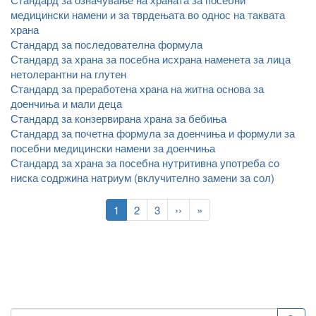
медицински намени и за тврдењата во однос на таквата
храна
Стандард за последователна формула
Стандард за храна за посебна исхрана наменета за лица
нетолерантни на глутен
Стандард за преработена храна на житна основа за
доенчиња и мали деца
Стандард за конзервирана храна за бебиња
Стандард за почетна формула за доенчиња и формули за
посебни медицински намени за доенчиња
Стандард за храна за посебна нутритивна употреба со
ниска содржина натриум (вклучително замени за сол)
Pagination
Current
1
Page
2
Page
3
Следна
››
Last
»
page
страна
page
Пребарување