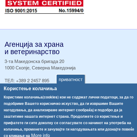
Агенција за храна
и ветеринарство
3-та Македонска бригада 20
1000 Скопје, Северна Македонија
приватност
ТЕЛ:
+389 2 2457 895
ТЕЛ:
+389 2 2457 873
Користење колачиња
Факс:
+389 2 2457 893
Користиме колачиња(cookies) кои не содржат лични податоци, за да го
Факс:
+389 2 2457 871
подобриме Вашето корисничко искуство, да ги извршиме Вашите
info@fva.gov.mk
нагодувања, да анализираме интернет сообраќај и подобро да ја
заштитиме нашата интернет страна. Продолжете со користење и
[АХВ-претходна страна]
прифатете ги сите доколку се согласувате со начинот на употреба на
Соопштенија
Навигација
колачиња, променете и зачувајте ги нагодувањата или дознајте повеќе
More info
Република Бугарија ги засили официјалните контроли при увоз на свежо овошје и зеленчук
со кликање на