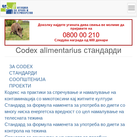
Skip
To
to
na
main
content
Доколку најдете угината дива свиња ве молиме да
пријавите на
0800 00 210
Следува награда од 600 денари
Codex alimentarius стандарди
ЗА CODEX
СТАНДАРДИ
СООПШТЕНИЈА
ПРОЕКТИ
Кодекс на практики за спречување и намалување на
контаминација со микотоксини кај житните култури
Стандард за формула наменета за употреба во диети со
многу ниска енергетска вредност со цел намалување на
телесната тежина
Стандард за формула наменета за употреба во диети за
контрола на тежина
Стандард за означување на храната за посебни