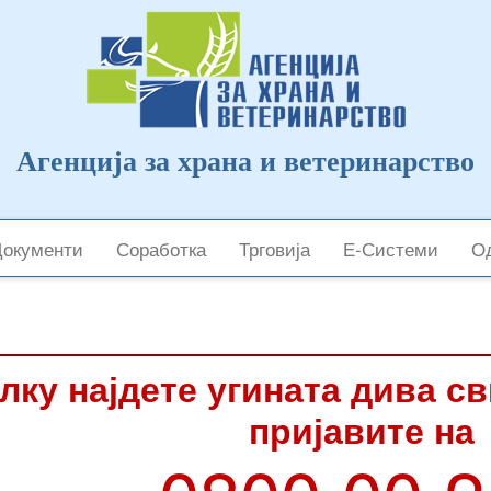
Агенција за храна и ветеринарство
Документи
Соработка
Трговија
Е-Системи
Од
лку најдете угината дива с
пријавите на