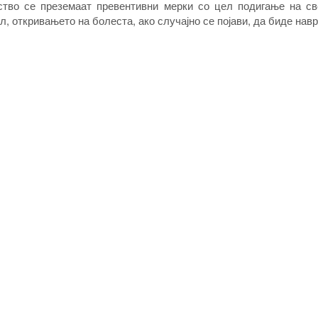
ство се преземаат превентивни мерки со цел подигање на св
л, откривањето на болеста, ако случајно се појави, да биде нав