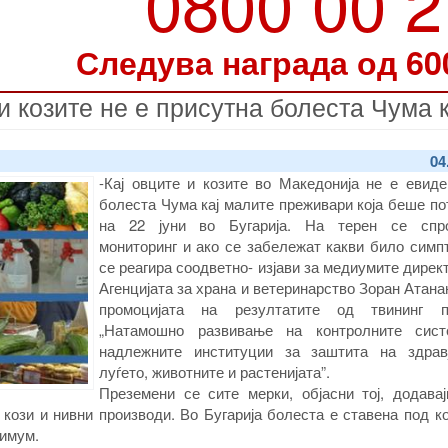
0800 00 
Следува награда од 60
и козите не е присутна болеста Чума
04
-Кај овците и козите во Македонија не е евиде
болеста Чума кај малите преживари која беше п
на 22 јуни во Бугарија. На терен се спр
мониторинг и ако се забележат какви било симп
се реагира соодветно- изјави за медиумите дирек
Агенцијата за храна и ветеринарство Зоран Атана
промоцијата на резултатите од твининг п
„Натамошно развивање на контролните сис
надлежните институции за заштита на здрав
луѓето, животните и растенијата”.
Преземени се сите мерки, објасни тој, додавај
, кози и нивни производи. Во Бугарија болеста е ставена под к
нимум.