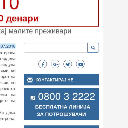
210
0 денари
 кај малите преживари
Пребарување
.07.2018
Пребарување
Search
нтирана
отврдена
оведува
томи, ќе
торот на
КОНТАКТИРАЈ НЕ
нсов, по
роектот
0800 3 2222
теми на
јето на
БЕСПЛАТНА ЛИНИЈА
ќи дека
ЗА ПОТРОШУВАЧИ
онтрола,