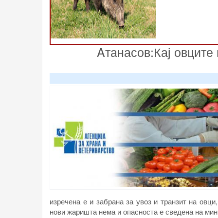
Aтанасов:Кај овците 
изречена е и забрана за увоз и транзит на овци
нови жаришта нема и опасноста е сведена на ми