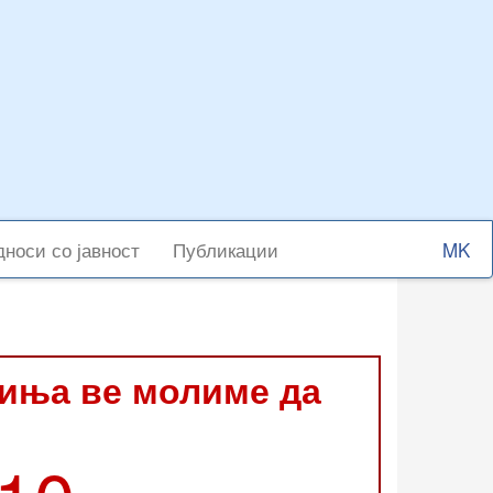
Select
носи со јавност
Публикации
your
langu
виња ве молиме да