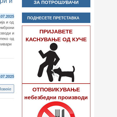
ри и
ЗА ПОТРОШУВАЧИ
.07.2025
ПОДНЕСЕТЕ ПРЕТСТАВКА
ја и од
 емброни
ПРИЈАВЕТЕ
зводи и
КАСНУВАЊЕ ОД КУЧЕ
леко од
живари
.07.2025
ОТПОВИКУВАЊЕ
Повеќе
about
Информации
небезбедни производи
по
претставка
-
Марија