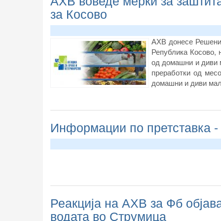
АХВ воведе мерки за заштита
за Косово
АХВ донесе Решение
Република Косово, 
од домашни и диви 
преработки од мес
домашни и диви мал
Информации по претставка -
Реакција на АХВ за Фб објав
водата во Струмица