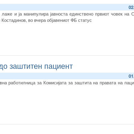
02
 лаже и ја манипулира јавноста единствено првиот човек на 
 Костадинов, во вчера објавениот ФБ статус
до заштитен пациент
01
на работилница за Комисијата за заштита на правата на паци