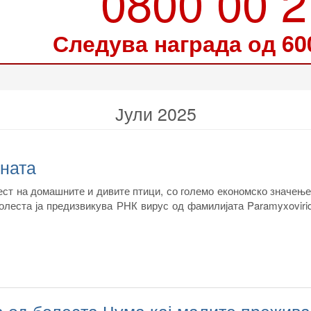
0800 00 
Следува награда од 60
Јули 2025
ината
ест на домашните и дивите птици, со големо економско значењ
олеста ја предизвикува РНК вирус од фамилијата Paramyxoviri