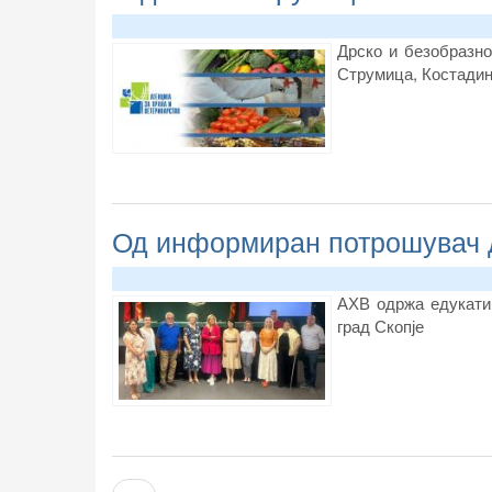
Дрско и безобразно
Струмица, Костадин
Од информиран потрошувач 
АХВ одржа едукатив
град Скопје
Pagination