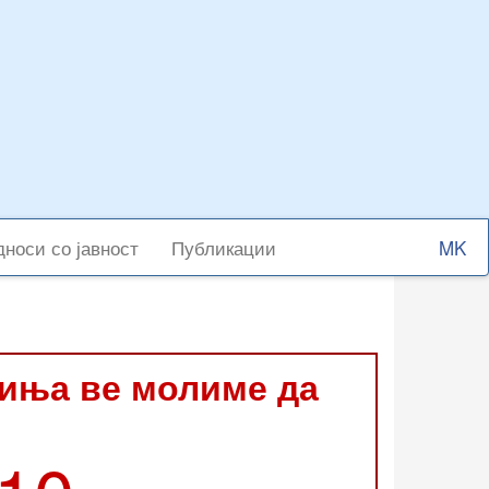
Select
носи со јавност
Публикации
your
langu
виња ве молиме да