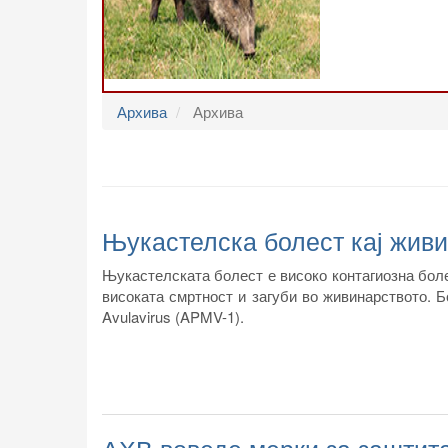
Архива
Архива
Њукастелска болест кај жив
Њукастелската болест е високо контагиозна бол
високата смртност и загуби во живинарството. Б
Avulavirus (APMV-1).