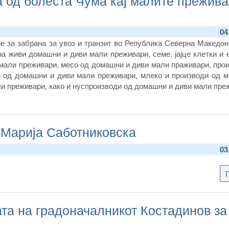
 од болеста Чума кај малите прежива
04
 за забрана за увоз и транзит во Република Северна Македони
на живи домашни и диви мали преживари, семе, јајце клетки и
мали преживари, месо од домашни и диви мали праживари, прои
о од домашни и диви мали преживари, млеко и производи од м
и преживари, како и нуспроизводи од домашни и диви мали пре
 Марија Саботниковска
03
ата на градоначалникот Костадинов за