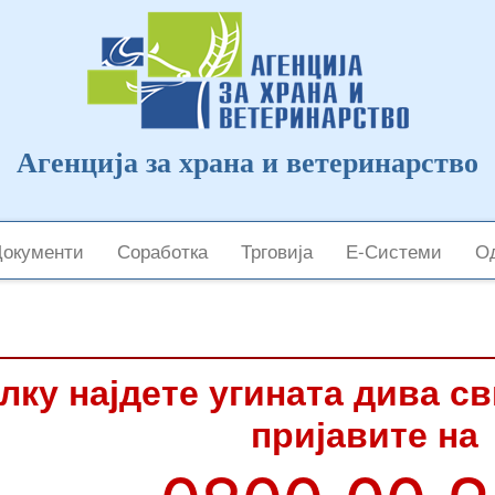
Агенција за храна и ветеринарство
Документи
Соработка
Трговија
Е-Системи
Од
лку најдете угината дива с
пријавите на