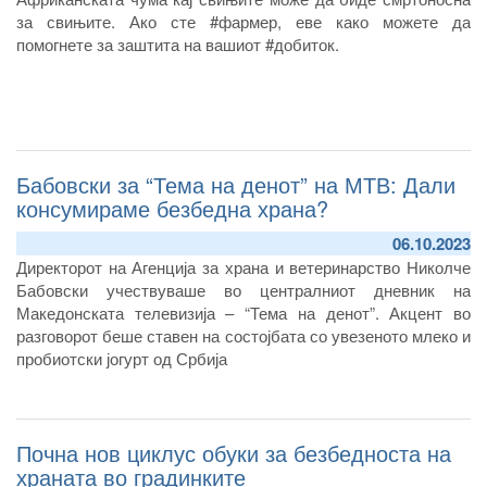
за свињите. Ако сте #фармер, еве како можете да
помогнете за заштита на вашиот #добиток.
Бабовски за “Тема на денот” на МТВ: Дали
консумираме безбедна храна?
06.10.2023
Директорот на Агенција за храна и ветеринарство Николче
Бабовски учествуваше во централниот дневник на
Македонската телевизија – “Тема на денот”. Акцент во
разговорот беше ставен на состојбата со увезеното млеко и
пробиотски јогурт од Србија
Почна нов циклус обуки за безбедноста на
храната во градинките