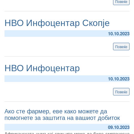
Повеќе
abo
Бро
на
фар
НВО Инфоцентар Скопје
коз
овц
-
10.10.2023
Зле
Повеќе
abo
НВ
Ин
Ско
НВО Инфоцентар
10.10.2023
Повеќе
abo
НВ
Ин
Ако сте фармер, еве како можете да
помогнете за заштита на вашиот добиток
09.10.2023
Африканската чума кај свињите може да биде смртоносна