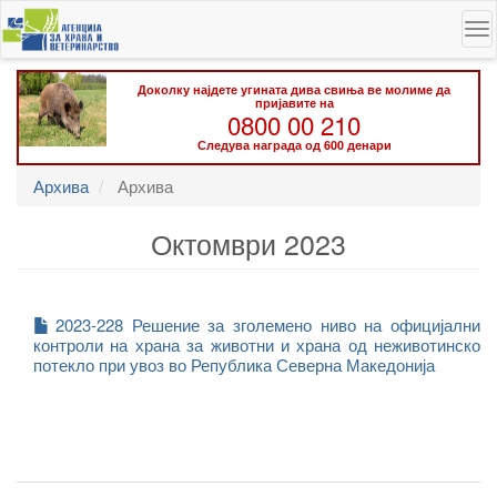
Skip
To
to
na
main
content
Доколку најдете угината дива свиња ве молиме да
пријавите на
0800 00 210
Следува награда од 600 денари
Архива
Архива
Октомври 2023
2023-228 Решение за зголемено ниво на официјални
контроли на храна за животни и храна од неживотинско
потекло при увоз во Република Северна Македонија