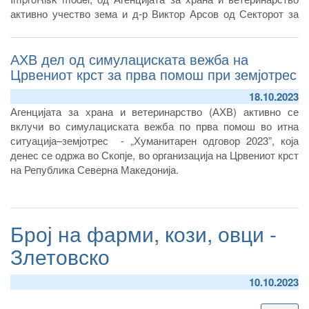
Крајните потрошувачи кои гo имаат купено горенаведениoт
активно учество зема и д-р Виктор Арсов од Секторот за
производ со посочениот сериски број/лот, истиот да нe гo
проценка и комуникација на ризик.
консумираат и да гo вратат на местото од каде гo купиле.
АХВ дел од симулациската вежба на
Црвениот крст за прва помош при земјотрес
18.10.2023
Агенцијата за храна и ветеринарство (АХВ) активно се
вклучи во симулациската вежба по прва помош во итна
ситуација–земјотрес - „Хуманитарен одговор 2023”, која
денес се одржа во Скопје, во организација на Црвениот крст
на Република Северна Македонија.
Број на фарми, кози, овци -
Злетовско
10.10.2023