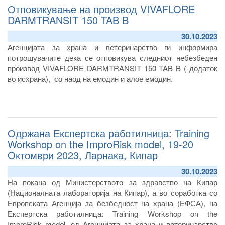
Отповикување на производ VIVAFLORE
DARMTRANSIT 150 TAB B
30.10.2023
Агенцијата за храна и ветеринарство ги информира
потрошувачите дека се отповикува следниот небезбеден
производ VIVAFLORE DARMTRANSIT 150 TAB B ( додаток
во исхрана), со наод на емодин и алое емодин.
Одржана Експертска работилница: Training
Workshop on the ImproRisk model, 19-20
Oктомври 2023, Ларнака, Кипар
30.10.2023
На покана од Министерството за здравство на Кипар
Сериски број/лот: 79667
(Националната лабораторија на Кипар), а во соработка со
Производител: SUPERDIET BD France
Европската Агенција за безбедност на храна (ЕФСА), на
Увозник: Мимех Фарм ДОО Скопје
Експертска работилница: Training Workshop on the
Дистрибутер: Мимех Фарм ДОО Скопје
ImproRisk model, од Агенцијата за храна и ветеринарство