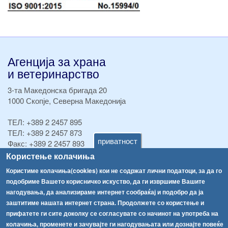
Агенција за храна
и ветеринарство
3-та Македонска бригада 20
1000 Скопје, Северна Македонија
ТЕЛ:
+389 2 2457 895
ТЕЛ:
+389 2 2457 873
приватност
Факс:
+389 2 2457 893
Факс:
+389 2 2457 871
Користење колачиња
info@fva.gov.mk
Користиме колачиња(cookies) кои не содржат лични податоци, за да го
подобриме Вашето корисничко искуство, да ги извршиме Вашите
[АХВ-претходна страна]
нагодувања, да анализираме интернет сообраќај и подобро да ја
Соопштенија
Навигација
заштитиме нашата интернет страна. Продолжете со користење и
Република Бугарија ги засили официјалните контроли при увоз на свежо овошје и зеленчук
прифатете ги сите доколку се согласувате со начинот на употреба на
Архива
колачиња, променете и зачувајте ги нагодувањата или дознајте повеќе