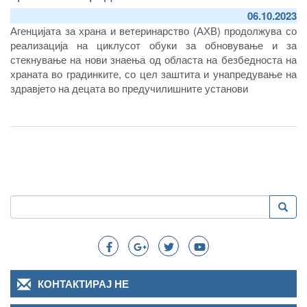
06.10.2023
Агенцијата за храна и ветеринарство (АХВ) продолжува со
реализација на циклусот обуки за обновување и за
стекнување на нови знаења од областа на безбедноста на
храната во градинките, со цел заштита и унапредување на
здравјето на децата во предучилишните установи
Пребарување
Преба
Search
КОНТАКТИРАЈ НЕ