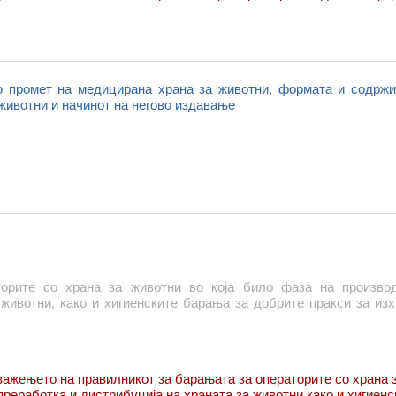
о промет на медицирана храна за животни, формата и содржи
животни и начинот на негово издавање
орите со храна за животни во која било фаза на производ
 животни, како и хигиенските барања за добрите пракси за из
важењето на правилникот за барањата за операторите со храна 
преработка и дистрибуција на храната за животни,како и хигиенс