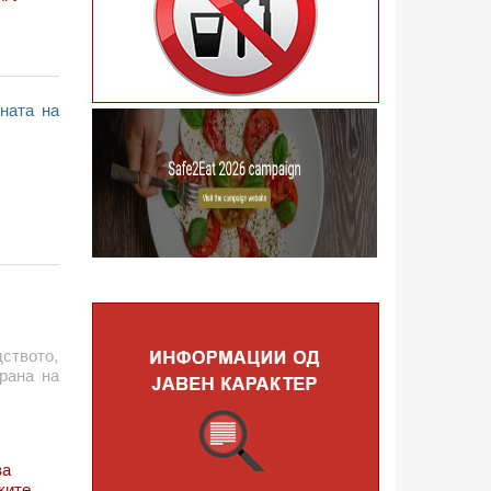
ната на
ството,
храна на
за
ките