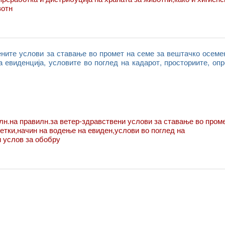
вотн
ените услови за ставање во промет на семе за вештачко осеме
а евиденција, условите во поглед на кадарот, просториите, оп
лн.на правилн.за ветер-здравствени услови за ставање во пром
етки,начин на водење на евиден,услови во поглед на
и услов за обобру