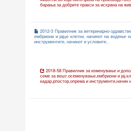
барања за добрите пракси за исхрана на жи
2012-3 Правилник за ветеринарно-здравств
ембриони и јајце клетки, начинот на водење н
инструментите, начинот и условите..
2018-58 Правилник за изменување и допо
семе за вешт.осеменување,ембриони и јај.кл
кадар,рпостор,опрема и инструменти,начин 