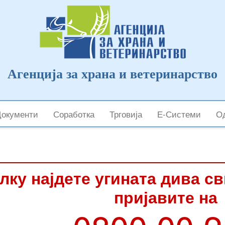
Агенција за храна и ветеринарство
Документи
Соработка
Трговија
Е-Системи
Од
лку најдете угината дива с
пријавите на