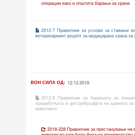
операции како и општита барања за храна
2012-7 Правилник за услови за ставање в
ветеринарниот рецепт за медицирана храна за 
ВОН СИЛА ОД
12.12.2018
2012-5 Правилник за барањата за операт
преработката и дистрибуцијата на храната за
животните
2018-228 Правилник за престанување на 
животни во која било фаза на производство,