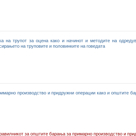
ка на трупот за оцена како и начинот и методите на одреду
асирањето на труповите и половинките на говедата
римарно производство и придружни операции како и општите ба
равилникот за општите барања за примарно производство и пр