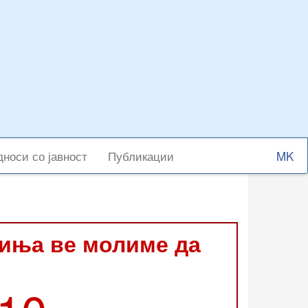
Select
носи со јавност
Публикации
your
langu
виња ве молиме да