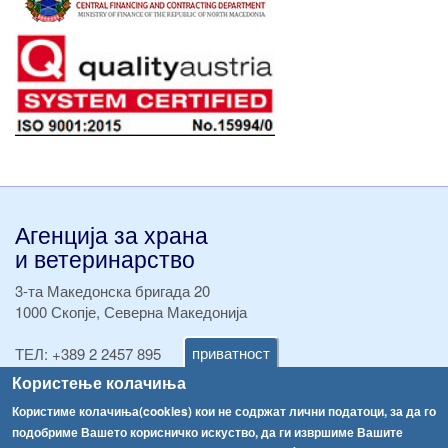
Агенција за храна
и ветеринарство
3-та Македонска бригада 20
1000 Скопје, Северна Македонија
приватност
ТЕЛ:
+389 2 2457 895
ТЕЛ:
+389 2 2457 873
Користење колачиња
Факс:
+389 2 2457 893
Користиме колачиња(cookies) кои не содржат лични податоци, за да го
Факс:
+389 2 2457 871
подобриме Вашето корисничко искуство, да ги извршиме Вашите
info@fva.gov.mk