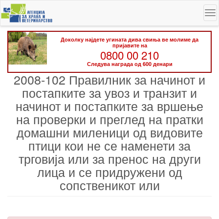
Skip
To
to
na
main
content
Доколку најдете угината дива свиња ве молиме да
пријавите на
0800 00 210
Следува награда од 600 денари
2008-102 Правилник за начинот и
постапките за увоз и транзит и
начинот и постапките за вршење
на проверки и преглед на пратки
домашни миленици од видовите
птици кои не се наменети за
трговија или за пренос на други
лица и се придружени од
сопственикот или