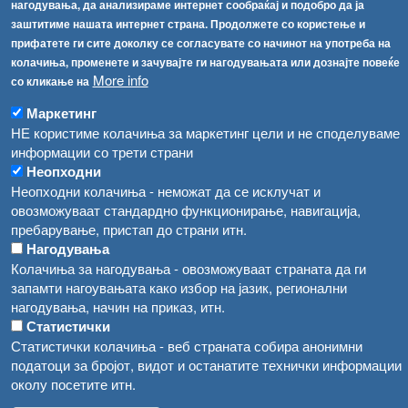
нагодувања, да анализираме интернет сообраќај и подобро да ја
заштитиме нашата интернет страна. Продолжете со користење и
[АХВ-претходна страна]
прифатете ги сите доколку се согласувате со начинот на употреба на
Соопштенија
Навигација
колачиња, променете и зачувајте ги нагодувањата или дознајте повеќе
Република Бугарија ги засили официјалните контроли при увоз на свежо овошје и зеленчук
More info
со кликање на
Архива
Маркетинг
Високите температури ризик од труење со храна, опасни се и за животните
Регистри
НЕ користиме колачиња за маркетинг цели и не споделуваме
Обрасци
Водата во Гостивар може да се користи како техничка, продолжува испораката на флаширана вода
информации со трети страни
Неопходни
Забрани
Во Гостивар спроведени 70 вонредни контроли
Неопходни колачиња - неможат да се исклучат и
Огласи
овозможуваат стандардно функционирање, навигација,
Забраната за водата во Гостивар останува на сила, операторите да користат само технички безбедна вода
пребарување, пристап до страни итн.
Нагодувања
Колачиња за нагодувања - овозможуваат страната да ги
запамти нагоувањата како избор на јазик, регионални
нагодувања, начин на приказ, итн.
Статистички
Статистички колачиња - веб страната собира анонимни
податоци за бројот, видот и останатите технички информации
околу посетите итн.