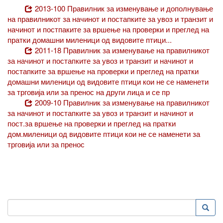
2013-100 Правилник за изменување и дополнување
на правилникот за начинот и постапките за увоз и транзит и
начинот и постпаките за вршење на проверки и преглед на
пратки домашни миленици од видовите птици...
2011-18 Правилник за изменување на правилникот
за начинот и постапките за увоз и транзит и начинот и
постапките за вршење на проверки и преглед на пратки
домашни миленици од видовите птици кои не се наменети
за трговија или за пренос на други лица и се пр
2009-10 Правилник за изменување на правилникот
за начинот и постапките за увоз и транзит и начинот и
пост.за вршење на проверки и преглед на пратки
дом.миленици од видовите птици кои не се наменети за
трговија или за пренос
Пребарување
Преба
Search