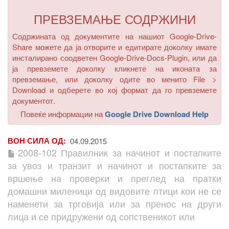
ПРЕВЗЕМАЊЕ СОДРЖИНИ
Содржината од документите на нашиот Google-Drive-
Share можете да ја отворите и едитирате доколку имате
инсталирано соодветен Google-Drive-Docs-Plugin, или да
ја превземете доколку кликнете на иконата за
превземање, или доколку одите во менито
File >
Download
и одберете во кој формат да го превземете
документот.
Повеќе информации на
Google Drive Download Help
ВОН СИЛА ОД
04.09.2015
2008-102 Правилник за начинот и постапките
за увоз и транзит и начинот и постапките за
вршење на проверки и преглед на пратки
домашни миленици од видовите птици кои не се
наменети за трговија или за пренос на други
лица и се придружени од сопственикот или