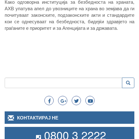
Како одговорна институција за безбедноста на храната,
АХВ упатува апел до увозниците на храна во земјава да ги
почитуваат законските, подзаконските акти и стандардите
кои се однесуваат на безбедноста, бидејќи здравјето на
граѓаните е приоритет и за Агенцијата и за државата.
Пребарување
Преба
Search
КОНТАКТИРАЈ НЕ
0800 3 2222