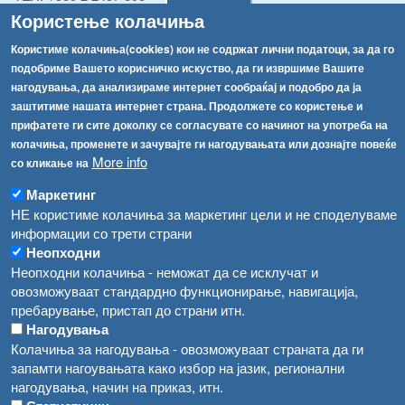
ТЕЛ:
+389 2 2457 873
Користење колачиња
Факс:
+389 2 2457 893
Користиме колачиња(cookies) кои не содржат лични податоци, за да го
Факс:
+389 2 2457 871
подобриме Вашето корисничко искуство, да ги извршиме Вашите
info@fva.gov.mk
нагодувања, да анализираме интернет сообраќај и подобро да ја
заштитиме нашата интернет страна. Продолжете со користење и
[АХВ-претходна страна]
прифатете ги сите доколку се согласувате со начинот на употреба на
Соопштенија
Навигација
колачиња, променете и зачувајте ги нагодувањата или дознајте повеќе
Република Бугарија ги засили официјалните контроли при увоз на свежо овошје и зеленчук
More info
со кликање на
Архива
Високите температури ризик од труење со храна, опасни се и за животните
Маркетинг
Регистри
НЕ користиме колачиња за маркетинг цели и не споделуваме
Обрасци
Водата во Гостивар може да се користи како техничка, продолжува испораката на флаширана вода
информации со трети страни
Забрани
Неопходни
Во Гостивар спроведени 70 вонредни контроли
Неопходни колачиња - неможат да се исклучат и
Огласи
овозможуваат стандардно функционирање, навигација,
Забраната за водата во Гостивар останува на сила, операторите да користат само технички безбедна вода
пребарување, пристап до страни итн.
Нагодувања
Колачиња за нагодувања - овозможуваат страната да ги
запамти нагоувањата како избор на јазик, регионални
нагодувања, начин на приказ, итн.