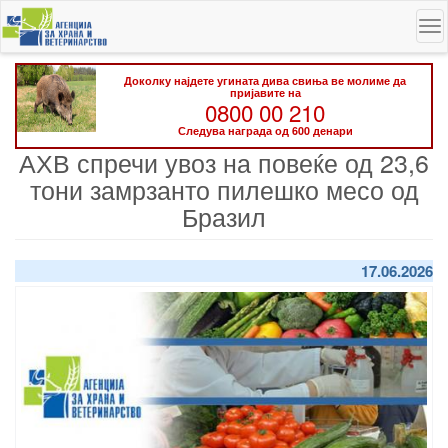
Skip
To
to
na
main
content
Доколку најдете угината дива свиња ве молиме да
пријавите на
0800 00 210
Следува награда од 600 денари
АХВ спречи увоз на повеќе од 23,6
тони замрзанто пилешко месо од
Бразил
17.06.2026