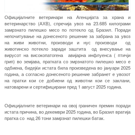
Официјалните ветеринари на Агенцијата за храна и
ветеринарство (АХВ), спречија увоз на 23.685 килограми
замрзнато пилешко месо по потекло од Бразил. Поради
непочитување на донесеното решение за забрана за увоз
на живи животни, производи и нус производи од
животинско потекло заради заштита од внесување на
вирусот на високопатогена авијарна инфлуенса ( птичји
грип) во земјава, пратката со змрзнатото пилешко месо е
одбиена, бидејќи истата била произведена во јануари 2025
година, а согласно донесеното решение забранет е увозот
на пратки кои се добиени од животни кои се заклани,
натоварени и сертифицирани пред 1 август 2025 година.
Официјалните ветеринари на овој граничен премин поради
истата причина, во декември 2025 година, во Бразил вратија
пратка со над 26 тони замрзнат пилешки батак.