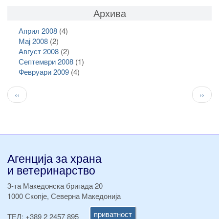
Архива
Април 2008
(4)
Мај 2008
(2)
Август 2008
(2)
Септември 2008
(1)
Февруари 2009
(4)
Pagination
Previous
След
‹‹
››
page
стран
Агенција за храна
и ветеринарство
3-та Македонска бригада 20
1000 Скопје, Северна Македонија
приватност
ТЕЛ:
+389 2 2457 895