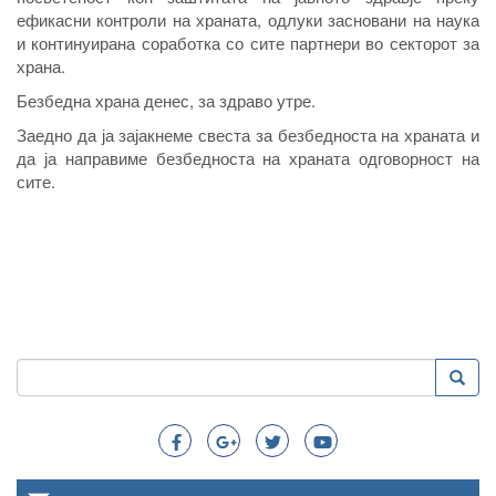
ефикасни контроли на храната, одлуки засновани на наука
и континуирана соработка со сите партнери во секторот за
храна.
Безбедна храна денес, за здраво утре.
Заедно да ја зајакнеме свеста за безбедноста на храната и
да ја направиме безбедноста на храната одговорност на
сите.
Пребарување
Преба
Search