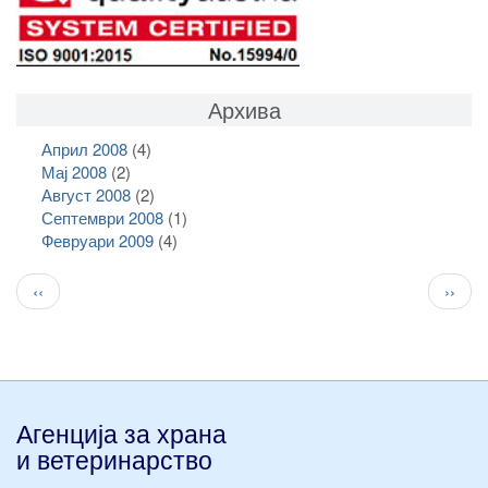
Архива
Април 2008
(4)
Мај 2008
(2)
Август 2008
(2)
Септември 2008
(1)
Февруари 2009
(4)
Pagination
Previous
След
‹‹
››
page
стран
Агенција за храна
и ветеринарство