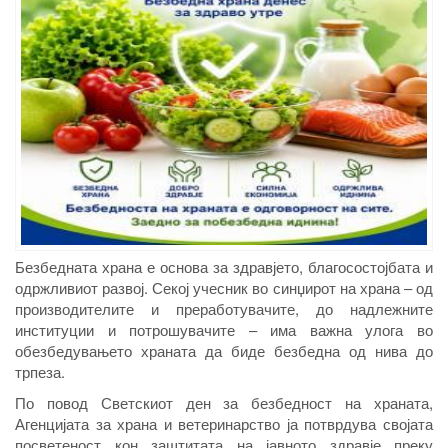
Безбедната храна е основа за здравјето, благосостојбата и
одржливиот развој. Секој учесник во синџирот на храна – од
производителите и преработувачите, до надлежните
институции и потрошувачите – има важна улога во
обезбедувањето храната да биде безбедна од нива до
трпеза.
По повод Светскиот ден за безбедност на храната,
Агенцијата за храна и ветеринарство ја потврдува својата
посветеност кон заштитата на јавното здравје преку