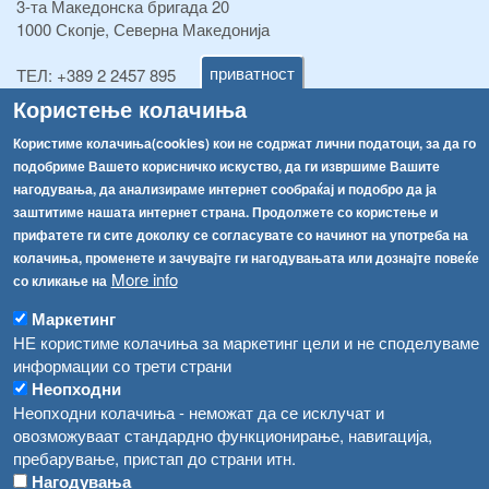
3-та Македонска бригада 20
1000 Скопје, Северна Македонија
приватност
ТЕЛ:
+389 2 2457 895
ТЕЛ:
+389 2 2457 873
Користење колачиња
Факс:
+389 2 2457 893
Факс:
+389 2 2457 871
Користиме колачиња(cookies) кои не содржат лични податоци, за да го
info@fva.gov.mk
подобриме Вашето корисничко искуство, да ги извршиме Вашите
нагодувања, да анализираме интернет сообраќај и подобро да ја
[АХВ-претходна страна]
заштитиме нашата интернет страна. Продолжете со користење и
Соопштенија
Навигација
прифатете ги сите доколку се согласувате со начинот на употреба на
колачиња, променете и зачувајте ги нагодувањата или дознајте повеќе
Република Бугарија ги засили официјалните контроли при увоз на свежо овошје и зеленчук
More info
со кликање на
Архива
Високите температури ризик од труење со храна, опасни се и за животните
Регистри
Маркетинг
НЕ користиме колачиња за маркетинг цели и не споделуваме
Обрасци
Водата во Гостивар може да се користи како техничка, продолжува испораката на флаширана вода
информации со трети страни
Забрани
Неопходни
Во Гостивар спроведени 70 вонредни контроли
Неопходни колачиња - неможат да се исклучат и
Огласи
овозможуваат стандардно функционирање, навигација,
Забраната за водата во Гостивар останува на сила, операторите да користат само технички безбедна вода
пребарување, пристап до страни итн.
Нагодувања