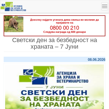
Skip
To
to
na
main
content
Доколку најдете угината дива свиња ве молиме да
пријавите на
0800 00 210
Следува награда од 600 денари
Светски ден за безбедност на
храната – 7 Јуни
08.06.2026