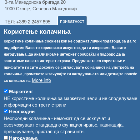
3-та Македонска бригада 20
1000 Скопје, Северна Македонија
приватност
ТЕЛ:
+389 2 2457 895
ТЕЛ:
+389 2 2457 873
Користење колачиња
Факс:
+389 2 2457 893
Факс:
+389 2 2457 871
Користиме колачиња(cookies) кои не содржат лични податоци, за да го
info@fva.gov.mk
подобриме Вашето корисничко искуство, да ги извршиме Вашите
нагодувања, да анализираме интернет сообраќај и подобро да ја
[АХВ-претходна страна]
заштитиме нашата интернет страна. Продолжете со користење и
Соопштенија
Навигација
прифатете ги сите доколку се согласувате со начинот на употреба на
колачиња, променете и зачувајте ги нагодувањата или дознајте повеќе
Република Бугарија ги засили официјалните контроли при увоз на свежо овошје и зеленчук
More info
со кликање на
Архива
Високите температури ризик од труење со храна, опасни се и за животните
Регистри
Маркетинг
НЕ користиме колачиња за маркетинг цели и не споделуваме
Обрасци
Водата во Гостивар може да се користи како техничка, продолжува испораката на флаширана вода
информации со трети страни
Забрани
Неопходни
Во Гостивар спроведени 70 вонредни контроли
Неопходни колачиња - неможат да се исклучат и
Огласи
овозможуваат стандардно функционирање, навигација,
Забраната за водата во Гостивар останува на сила, операторите да користат само технички безбедна вода
пребарување, пристап до страни итн.
Нагодувања