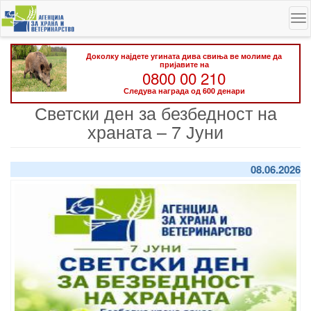
Skip
To
to
na
main
content
Доколку најдете угината дива свиња ве молиме да
пријавите на
0800 00 210
Следува награда од 600 денари
Светски ден за безбедност на
храната – 7 Јуни
08.06.2026