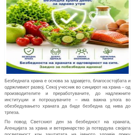
Безбедната храна е основа за здравјето, благосостојбата и
одржливиот развој. Секој учесник во синџирот на храна – од
производителите и преработувачите, до надлежните
институции и потрошувачите – има важна улога во
обезбедувањето храната да биде безбедна од нива до
трпеза.
По повод Светскиот ден за безбедност на храната,
Агенцијата за храна и ветеринарство ја потврдува својата
посветеност кон заштитата на јавното здравје преку