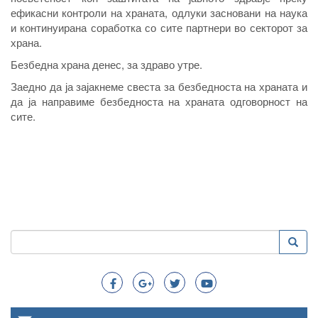
ефикасни контроли на храната, одлуки засновани на наука
и континуирана соработка со сите партнери во секторот за
храна.
Безбедна храна денес, за здраво утре.
Заедно да ја зајакнеме свеста за безбедноста на храната и
да ја направиме безбедноста на храната одговорност на
сите.
Пребарување
Преба
Search