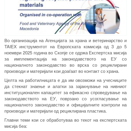
Во организација на Агенцијата за храна и ветеринарство и
TAIEX инструментот на Европската комисија од 3 до 5
ноември 2025 година во Скопје се одржа Експертска мисија
за имплементација на законодавството на ЕУ со
националното законодавство во врска со рециклирани
производи и материјали кои доаѓаат во контакт со храна.
Целта на работилницата е да им овозможи на учесниците
да стекнат знаење и алатки за зајакнување на нивниот
институционален капацитет за ефикасно спроведување на
законодавството на ЕУ, поврзано со усогласување на
националното законодавство и официјалните контроли на
производи и материјали од рециклирана пластика.
Главни теми кои се обработуваа во текот на експертската
мисија беа: