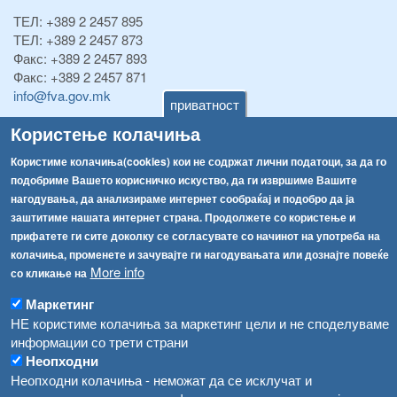
ТЕЛ:
+389 2 2457 895
ТЕЛ:
+389 2 2457 873
Факс:
+389 2 2457 893
Факс:
+389 2 2457 871
info@fva.gov.mk
приватност
Користење колачиња
[АХВ-претходна страна]
Соопштенија
Навигација
Користиме колачиња(cookies) кои не содржат лични податоци, за да го
Република Бугарија ги засили официјалните контроли при увоз на свежо овошје и зеленчук
подобриме Вашето корисничко искуство, да ги извршиме Вашите
Архива
нагодувања, да анализираме интернет сообраќај и подобро да ја
Високите температури ризик од труење со храна, опасни се и за животните
Регистри
заштитиме нашата интернет страна. Продолжете со користење и
прифатете ги сите доколку се согласувате со начинот на употреба на
Обрасци
Водата во Гостивар може да се користи како техничка, продолжува испораката на флаширана вода
колачиња, променете и зачувајте ги нагодувањата или дознајте повеќе
More info
Забрани
со кликање на
Во Гостивар спроведени 70 вонредни контроли
Огласи
Маркетинг
Забраната за водата во Гостивар останува на сила, операторите да користат само технички безбедна вода
НЕ користиме колачиња за маркетинг цели и не споделуваме
информации со трети страни
Неопходни
Неопходни колачиња - неможат да се исклучат и