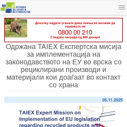
Skip
To
to
na
main
content
Доколку најдете угината дива свиња ве молиме да
пријавите на
0800 00 210
Следува награда од 600 денари
Одржана TAIEX Експертска мисија
за имплементација на
законодавството на ЕУ во врска со
рециклирани производи и
материјали кои доаѓаат во контакт
со храна
05.11.2025