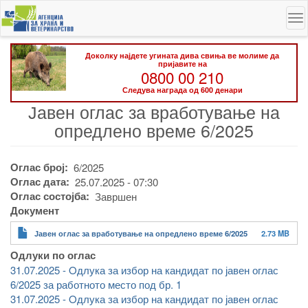
Skip
To
to
na
main
content
Доколку најдете угината дива свиња ве молиме да
пријавите на
0800 00 210
Следува награда од 600 денари
Јавен оглас за вработување на
опредлено време 6/2025
Оглас број
6/2025
Оглас дата
25.07.2025 - 07:30
Оглас состојба
Завршен
Документ
Јавен оглас за вработување на опредлено време 6/2025
2.73 MB
Одлуки по оглас
31.07.2025 - Oдлука за избор на кандидат по јавен оглас
6/2025 за работното место под бр. 1
31.07.2025 - Oдлука за избор на кандидат по јавен оглас