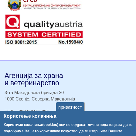
Агенција за храна
и ветеринарство
3-та Македонска бригада 20
1000 Скопје, Северна Македонија
приватност
ТЕЛ:
+389 2 2457 895
Користење колачиња
ТЕЛ:
+389 2 2457 873
Факс:
+389 2 2457 893
Користиме колачиња(cookies) кои не содржат лични податоци, за да го
Факс:
+389 2 2457 871
подобриме Вашето корисничко искуство, да ги извршиме Вашите