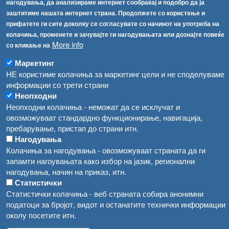
info@fva.gov.mk
нагодувања, да анализираме интернет сообраќај и подобро да ја
заштитиме нашата интернет страна. Продолжете со користење и
[АХВ-претходна страна]
прифатете ги сите доколку се согласувате со начинот на употреба на
Соопштенија
Навигација
колачиња, променете и зачувајте ги нагодувањата или дознајте повеќе
More info
со кликање на
Република Бугарија ги засили официјалните контроли при увоз на свежо овошје и зеленчук
Архива
Маркетинг
Високите температури ризик од труење со храна, опасни се и за животните
Регистри
НЕ користиме колачиња за маркетинг цели и не споделуваме
информации со трети страни
Обрасци
Водата во Гостивар може да се користи како техничка, продолжува испораката на флаширана вода
Неопходни
Забрани
Неопходни колачиња - неможат да се исклучат и
Во Гостивар спроведени 70 вонредни контроли
овозможуваат стандардно функционирање, навигација,
Огласи
пребарување, пристап до страни итн.
Забраната за водата во Гостивар останува на сила, операторите да користат само технички безбедна вода
Нагодувања
Колачиња за нагодувања - овозможуваат страната да ги
запамти нагоувањата како избор на јазик, регионални
нагодувања, начин на приказ, итн.
Статистички
Статистички колачиња - веб страната собира анонимни
податоци за бројот, видот и останатите технички информации
околу посетите итн.