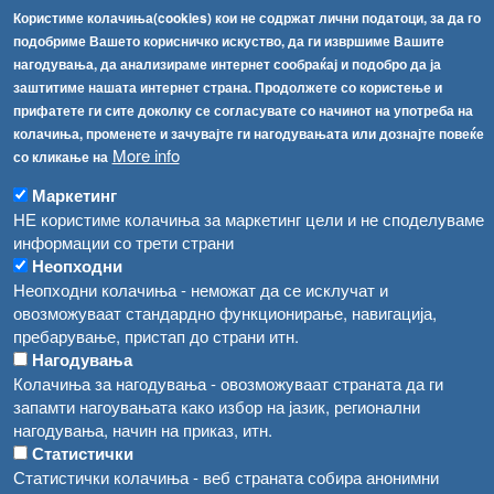
Користиме колачиња(cookies) кои не содржат лични податоци, за да го
Факс:
+389 2 2457 871
подобриме Вашето корисничко искуство, да ги извршиме Вашите
info@fva.gov.mk
нагодувања, да анализираме интернет сообраќај и подобро да ја
заштитиме нашата интернет страна. Продолжете со користење и
[АХВ-претходна страна]
прифатете ги сите доколку се согласувате со начинот на употреба на
Соопштенија
Навигација
колачиња, променете и зачувајте ги нагодувањата или дознајте повеќе
Република Бугарија ги засили официјалните контроли при увоз на свежо овошје и зеленчук
More info
со кликање на
Архива
Високите температури ризик од труење со храна, опасни се и за животните
Маркетинг
Регистри
НЕ користиме колачиња за маркетинг цели и не споделуваме
Обрасци
Водата во Гостивар може да се користи како техничка, продолжува испораката на флаширана вода
информации со трети страни
Неопходни
Забрани
Во Гостивар спроведени 70 вонредни контроли
Неопходни колачиња - неможат да се исклучат и
Огласи
овозможуваат стандардно функционирање, навигација,
Забраната за водата во Гостивар останува на сила, операторите да користат само технички безбедна вода
пребарување, пристап до страни итн.
Нагодувања
Колачиња за нагодувања - овозможуваат страната да ги
запамти нагоувањата како избор на јазик, регионални
нагодувања, начин на приказ, итн.
Статистички
Статистички колачиња - веб страната собира анонимни