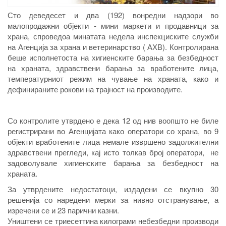
Сто деведесет и два (192) вонредни надзори во
малопродажни објекти - мини маркети и продавници за
храна, спроведоа минатата недела инспекциските служби
на Агенција за храна и ветеринарство ( АХВ). Контролирана
беше исполнетоста на хигиенските барања за безбедност
на храната, здравствени барања за вработените лица,
температурниот режим на чување на храната, како и
дефинираните рокови на трајност на производите.
Со контролите утврдено е дека 12 од нив воопшто не биле
регистрирани во Агенцијата како оператори со храна, во 9
објекти вработените лица немале извршено задолжителни
здравствени прегледи, кај исто толкав број оператори, не
задоволувале хигиенските барања за безбедност на
храната.
За утврдените недостатоци, издадени се вкупно 30
решенија со наредени мерки за нивно отстранување, а
изречени се и 23 парични казни.
Уништени се триесеттина килограми небезбедни производи