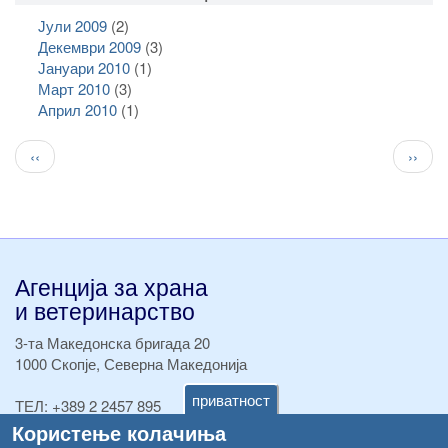
Јули 2009
(2)
Декември 2009
(3)
Јануари 2010
(1)
Март 2010
(3)
Април 2010
(1)
Pagination
Previous
След
‹‹
››
page
стран
Агенција за храна
и ветеринарство
3-та Македонска бригада 20
1000 Скопје, Северна Македонија
приватност
ТЕЛ:
+389 2 2457 895
ТЕЛ:
+389 2 2457 873
Користење колачиња
Факс:
+389 2 2457 893