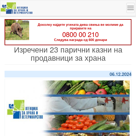
Skip
To
to
na
main
content
Доколку најдете угината дива свиња ве молиме да
пријавите на
0800 00 210
Следува награда од 600 денари
Изречени 23 парични казни на
продавници за храна
06.12.2024