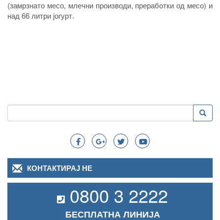
(замрзнато месо, млечни производи, преработки од месо) и
над 66 литри јогурт.
Пребарување
Преба
Search
КОНТАКТИРАЈ НЕ
0800 3 2222
БЕСПЛАТНА ЛИНИЈА