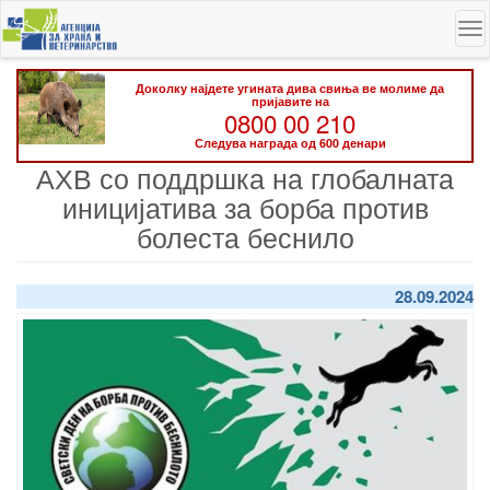
Skip
To
to
na
main
content
Доколку најдете угината дива свиња ве молиме да
пријавите на
0800 00 210
Следува награда од 600 денари
АХВ со поддршка на глобалната
иницијатива за борба против
болеста беснило
28.09.2024