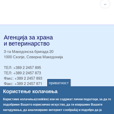
Pagination
След
››
стран
Агенција за храна
и ветеринарство
3-та Македонска бригада 20
1000 Скопје, Северна Македонија
ТЕЛ:
+389 2 2457 895
ТЕЛ:
+389 2 2457 873
Факс:
+389 2 2457 893
приватност
Факс:
+389 2 2457 871
info@fva.gov.mk
Користење колачиња
Користиме колачиња(cookies) кои не содржат лични податоци, за да го
[АХВ-претходна страна]
подобриме Вашето корисничко искуство, да ги извршиме Вашите
Соопштенија
Навигација
нагодувања, да анализираме интернет сообраќај и подобро да ја
Република Бугарија ги засили официјалните контроли при увоз на свежо овошје и зеленчук