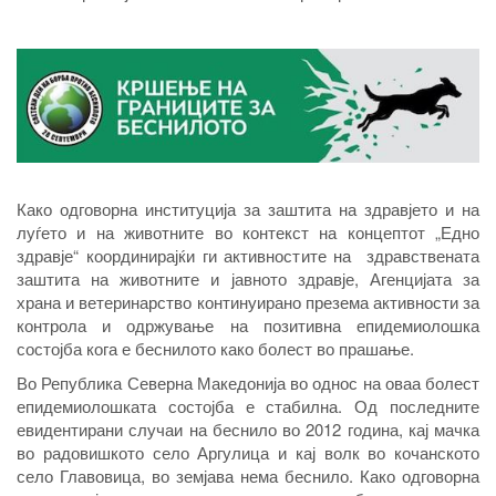
Како одговорна институција за заштита на здравјето и на
луѓето и на животните во контекст на концептот „Едно
здравје“ координирајќи ги активностите на здравствената
заштита на животните и јавното здравје, Агенцијата за
храна и ветеринарство континуирано презема активности за
контрола и одржување на позитивна епидемиолошка
состојба кога е беснилото како болест во прашање.
Во Република Северна Македонија во однос на оваа болест
епидемиолошката состојба е стабилна. Од последните
евидентирани случаи на беснило во 2012 година, кај мачка
во радовишкото село Аргулица и кај волк во кочанското
село Главовица, во земјава нема беснило. Како одговорна