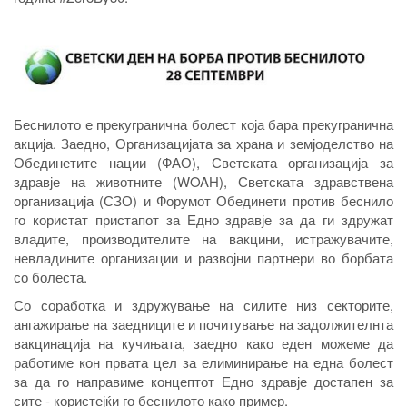
Беснилото е прекугранична болест која бара прекугранична
акција. Заедно, Организацијата за храна и земјоделство на
Обединетите нации (ФАО), Светската организација за
здравје на животните (WOAH), Светската здравствена
организација (СЗО) и Форумот Обединети против беснило
го користат пристапот за Едно здравје за да ги здружат
владите, производителите на вакцини, истражувачите,
невладините организации и развојни партнери во борбата
со болеста.
Со соработка и здружување на силите низ секторите,
ангажирање на заедниците и почитување на задолжителнта
вакцинација на кучињата, заедно како еден можеме да
работиме кон првата цел за елиминирање на една болест
за да го направиме концептот Едно здравје достапен за
сите - користејќи го беснилото како пример.