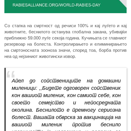
Со стапка на смртност од речиси 100% и кај луѓето и кај
животните, беснилото останува глобална закана, убивајќи
приближно 59.000 луѓе секоја година. Кучињата се главниот
резервоар на болеста. Контролирањето и елиминирањето
на смртоносната зооноза значи, според тоа, борба против
неа од нејзиниот животински извор.
Апел до сопствениците на домашни
миленици: ,,Бидете одговорен сопственик
кон вашиот миленик, кон самиот себе, кон
своето семејство и непосредната
околина. Беснилото е премногу сериозна
болест. Вашата обврска за вакцинација на
вашиот миленик против беснило