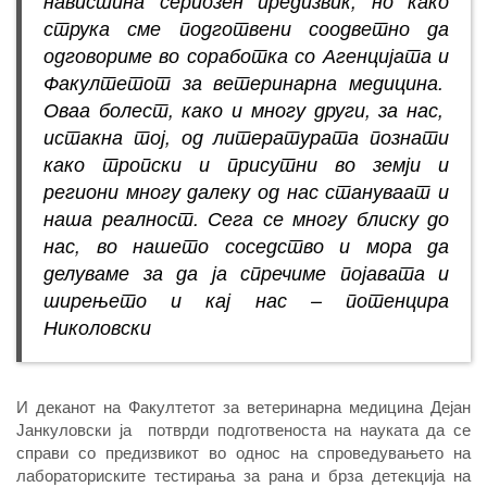
навистина сериозен предизвик, но како
струка сме подготвени соодветно да
одговориме во соработка со Агенцијата и
Факултетот за ветеринарна медицина.
Оваа болест, како и многу други, за нас,
истакна тој, од литературата познати
како тропски и присутни во земји и
региони многу далеку од нас стануваат и
наша реалност. Сега се многу блиску до
нас, во нашето соседство и мора да
делуваме за да ја спречиме појавата и
ширењето и кај нас – потенцира
Николовски
И деканот на Факултетот за ветеринарна медицина Дејан
Јанкуловски ја потврди подготвеноста на науката да се
справи со предизвикот во однос на спроведувањето на
лабораториските тестирања за рана и брза детекција на