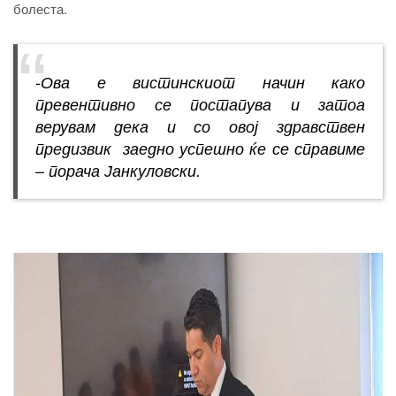
болеста.
-Ова е вистинскиот начин како
превентивно се постапува и затоа
верувам дека и со овој здравствен
предизвик заедно успешно ќе се справиме
– порача Јанкуловски.