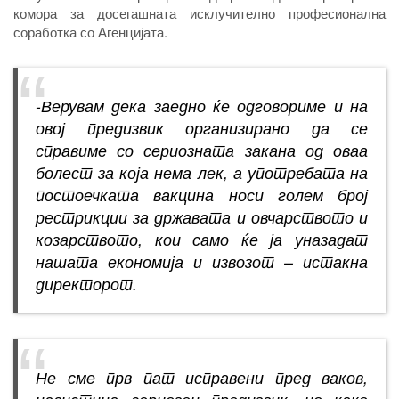
комора за досегашната исклучително професионална
соработка со Агенцијата.
-Верувам дека заедно ќе одговориме и на
овој предизвик организирано да се
справиме со сериозната закана од оваа
болест за која нема лек, а употребата на
постоечката вакцина носи голем број
рестрикции за државата и овчарството и
козарството, кои само ќе ја уназадат
нашата економија и извозот – истакна
директорот.
Не сме прв пат исправени пред ваков,