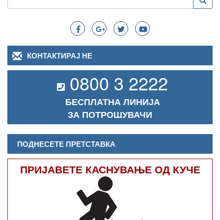
Преба
Search
КОНТАКТИРАЈ НЕ
0800 3 2222
БЕСПЛАТНА ЛИНИЈА
ЗА ПОТРОШУВАЧИ
ПОДНЕСЕТЕ ПРЕТСТАВКА
ПРИЈАВЕТЕ КАСНУВАЊЕ ОД КУЧЕ