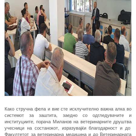
Како стручна фела и вие сте исклучително важна алка во
системот за заштита, заедно со одгледувачите и
институциите, порача Миланов на ветеринарните друштва
учесници на состанокот, изразувајќи благодарност и до
Факултетот за ветеринарна медицина и до Ветеринарната