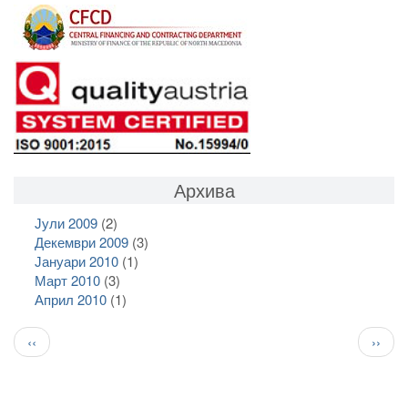
Архива
Јули 2009
(2)
Декември 2009
(3)
Јануари 2010
(1)
Март 2010
(3)
Април 2010
(1)
Pagination
Previous
След
‹‹
››
page
стран