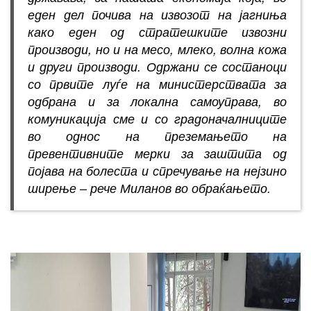
еден дел почива на извозот на јагниња
како еден од стратешките извозни
производи, но и на месо, млеко, волна кожа
и други производи. Одржани се состаноци
со првите луѓе на министерствата за
одбрана и за локална самоуправа, во
комуникација сме и со градоначалниците
во однос на преземањето на
превентивните мерки за заштита од
појава на болеста и спречување на нејзино
ширење – рече Миланов во обраќањето.