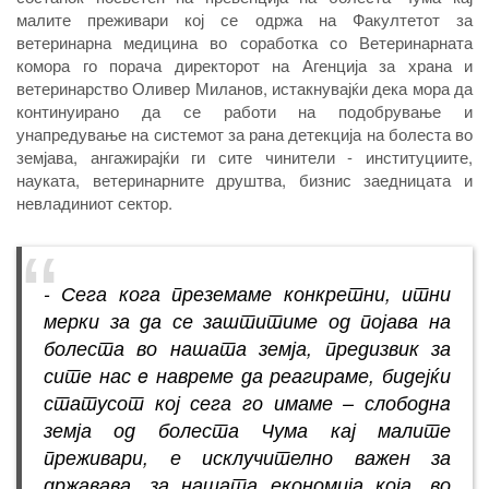
малите преживари кој се одржа на Факултетот за
ветеринарна медицина во соработка со Ветеринарната
комора го порача директорот на Агенција за храна и
ветеринарство Оливер Миланов, истакнувајќи дека мора да
континуирано да се работи на подобрување и
унапредување на системот за рана детекција на болеста во
земјава, ангажирајќи ги сите чинители - институциите,
науката, ветеринарните друштва, бизнис заедницата и
невладиниот сектор.
- Сега кога преземаме конкретни, итни
мерки за да се заштитиме од појава на
болеста во нашата земја, предизвик за
сите нас e навреме да реагираме, бидејќи
статусот кој сега го имаме – слободнa
земја од болеста Чума кај малите
преживари, е исклучително важен за
државава, за нашата економија која, во