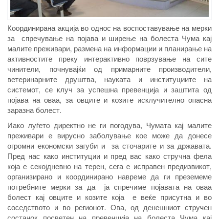
Координирана акција во однос на воспоставување на мерки
за спречување на појава и ширење на болеста Чума кај
малите преживари, размена на информации и планирање на
активностите преку интерактивно поврзување на сите
чинители, почнувајќи од примарните производители,
ветеринарните друштва, науката и институциите на
системот, се клуч за успешна превенција и заштита од
појава на оваа, за овците и козите исклучително опасна
заразна болест.
Иако луѓето директно не ги погодува, Чумата кај малите
преживари е вирусно заболување кое може да донесе
огромни економски загуби и за сточарите и за државата.
Пред нас како институции и пред вас како стручна фела
која е секојдневно на терен, сега е исправен предизвикот,
организирано и координирано навреме да ги преземеме
потребните мерки за да ја спречиме појавата на оваа
болест кај овците и козите која е веќе присутна и во
соседството и во регионот.
Ова, од денешниот стручен
состанок посветен на превенција на болеста Чума кај