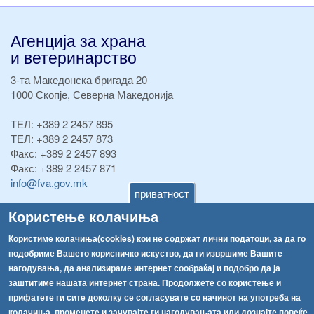
Агенција за храна
и ветеринарство
3-та Македонска бригада 20
1000 Скопје, Северна Македонија
ТЕЛ:
+389 2 2457 895
ТЕЛ:
+389 2 2457 873
Факс:
+389 2 2457 893
Факс:
+389 2 2457 871
info@fva.gov.mk
приватност
[АХВ-претходна страна]
Користење колачиња
Соопштенија
Навигација
Користиме колачиња(cookies) кои не содржат лични податоци, за да го
Република Бугарија ги засили официјалните контроли при увоз на свежо овошје и зеленчук
подобриме Вашето корисничко искуство, да ги извршиме Вашите
Архива
нагодувања, да анализираме интернет сообраќај и подобро да ја
Високите температури ризик од труење со храна, опасни се и за животните
Регистри
заштитиме нашата интернет страна. Продолжете со користење и
прифатете ги сите доколку се согласувате со начинот на употреба на
Обрасци
Водата во Гостивар може да се користи како техничка, продолжува испораката на флаширана вода
колачиња, променете и зачувајте ги нагодувањата или дознајте повеќе