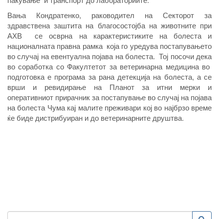
Вања Кондратенко, раководител на Секторот за
здравствена заштита на благосостојба на животните при
АХВ се осврна на карактеристиките на болеста и
националната правна рамка која го уредува постапувањето
во случај на евентуална појава на болеста. Тој посочи дека
во соработка со Факултетот за ветеринарна медицина во
подготовка е програма за рана детекција на болеста, а се
врши и ревидирање на Планот за итни мерки и
оперативниот прирачник за постапување во случај на појава
на болеста Чума кај малите преживари кој во најбрзо време
ќе биде дистрибуиран и до ветеринарните друштва.
Пребарување