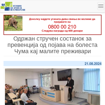
Skip
To
to
na
main
content
Доколку најдете угината дива свиња ве молиме да
пријавите на
0800 00 210
Следува награда од 600 денари
Одржан стручен состанок за
превенција од појава на болеста
Чума кај малите преживари
21.08.2024