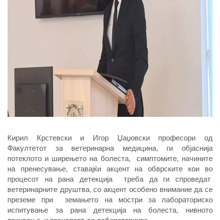
Кирил Крстевски и Игор Џаџовски професори од
Факултетот за ветеринарна медицина, ги објаснија
потеклото и ширењето на болеста, симптомите, начините
на пренесување, ставајќи акцент на обврските кои во
процесот на рана детекција треба да ги спроведат
ветеринарните друштва, со акцент особено внимание да се
преземе при земањето на мостри за лабораториско
испитување за рана детекција на болеста, нивното
пакување и транспорт до лабораториите.