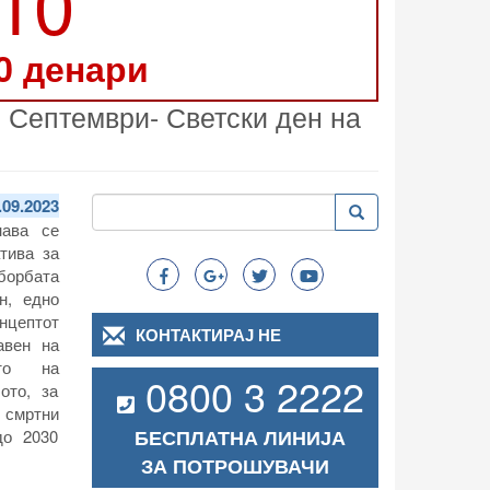
210
0 денари
 Септември- Светски ден на
Пребарување
.09.2023
Пребарување
Search
нава се
тива за
борбата
н, едно
онцептот
КОНТАКТИРАЈ НЕ
авен на
ето на
0800 3 2222
ото, за
 смртни
БЕСПЛАТНА ЛИНИЈА
до 2030
ЗА ПОТРОШУВАЧИ