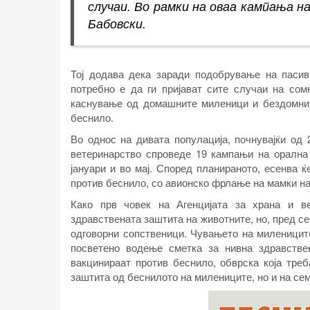
случаи. Во рамки на оваа кампања н
Бабовски.
Тој додава дека заради подобрување на пасив
потребно е да ги пријават сите случаи на сом
каснување од домашните миленици и бездомнит
беснило.
Во однос на дивата популација, почнувајќи од 
ветеринарство спроведе 19 кампањи на орална 
јануари и во мај. Според планираното, есенва 
против беснило, со авионско фрлање на мамки на 
Како прв човек на Агенцијата за храна и ве
здравствената заштита на животните, но, пред с
одговорни сопственици. Чувањето на милениците
посветено водење сметка за нивна здравстве
вакцинираат против беснило, обврска која треб
заштита од беснилото на милениците, но и на сем