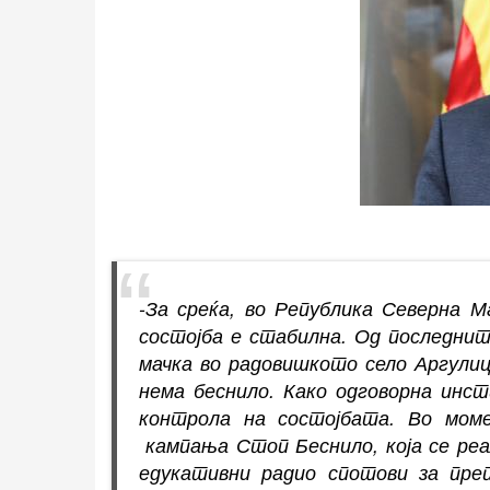
-За среќа, во Република Северна 
состојба е стабилна. Од последните
мачка во радовишкото село Аргулица
нема беснило. Како одговорна инс
контрола на состојбата. Во мом
кампања Стоп Беснило, која се реа
едукативни радио спотови за пре