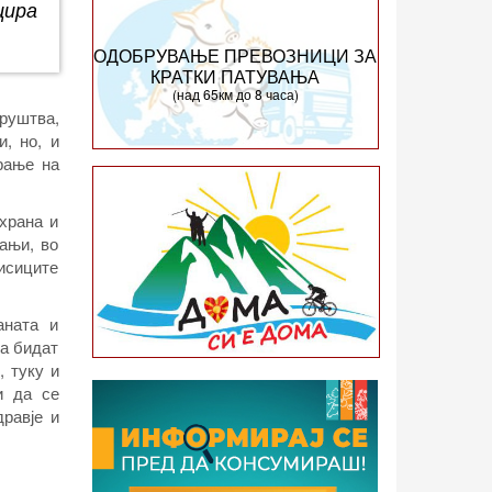
цира
ОДОБРУВАЊЕ ПРЕВОЗНИЦИ ЗА
КРАТКИ ПАТУВАЊА
(над 65км до 8 часа)
руштва,
, но, и
рање на
 храна и
ањи, во
лисиците
аната и
да бидат
, туку и
и да се
дравје и