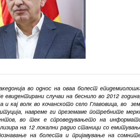
Македонија во однос на оваа болест епидемиолош
 евидентирани случаи на беснило во 2012 година,
 и кај волк во кочанското село Главовица, во зем
титуција, навреме ги преземаме потребните мерк
ентов, во тек е спроведувањето на информат
лизира на 12 локални радио станици со емитувањ
познавање на болеста и пријавување на сомнит