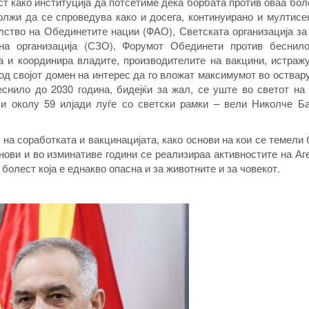
т како институција да потсетиме дека борбата против оваа бол
олжи да се спроведува како и досега, континуирано и мултисе
лство на Обединетите нации (ФАО), Светската организација за
а организација (СЗО), Форумот Обединети против беснило
а и координира владите, производителите на вакцини, истраж
, од својот домен на интерес да го вложат максимумот во оства
снило до 2030 година, бидејќи за жал, се уште во светот на 
и околу 59 илјади луѓе со светски рамки – вели Николче Ба
 на соработката и вакцинацијата, како основи на кои се темели
снови и во изминативе години се реализираа активностите на Аг
болест која е еднакво опасна и за животните и за човекот.