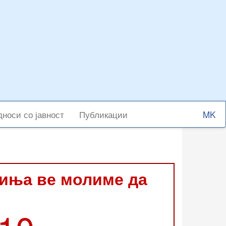
Select
носи со јавност
Публикации
your
langu
виња ве молиме да