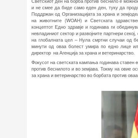
Светскиот ден на борба против беснило е можнос
и не смее да биде само еден ден, туку да прод
Поддржан од Организацијата за храна и земјоде
на животните (WOAH) и Светската здравствен
концептот Едно здравје и годинава ги обединув
невладиниот сектор и развојните партнери секој
на глобалната цел – Нула смртни случаи од бе
минути од оваа болест умира по едно лице ил
директор на Агенција за храна и ветеринарство.
Фокусoт на светската кампања годинава ставен e
против беснилото и во земјава. Токму на овие о
за храна и ветеринарство во борбата против оваа 