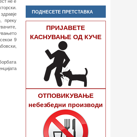
ест не е
кторски.
ПОДНЕСЕТЕ ПРЕТСТАВКА
 здравје
, преку
ПРИЈАВЕТЕ
увачите,
рувањето
КАСНУВАЊЕ ОД КУЧЕ
секои 9
бовски,
 борбата
енцијата
ОТПОВИКУВАЊЕ
небезбедни производи