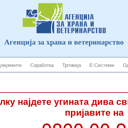
Агенција за храна и ветеринарство
Документи
Соработка
Трговија
Е-Системи
Од
лку најдете угината дива с
пријавите на