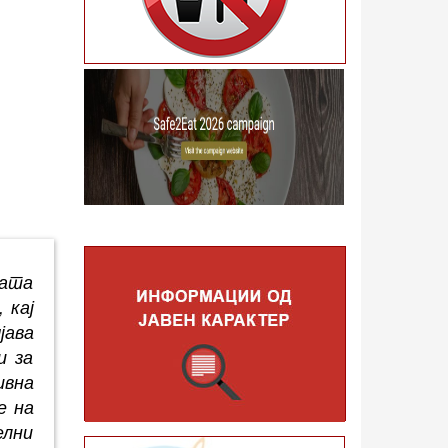
ката
 кај
јава
и за
ивна
е на
елни