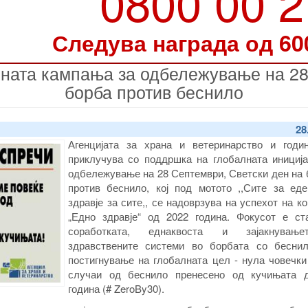
0800 00 
Следува награда од 60
ната кампања за одбележување на 28
борба против беснило
28
Агенцијата за храна и ветеринарство и годи
приклучува со поддршка на глобалната иниција
одбележување на 28 Септември, Светски ден на 
против беснило, кој под мотото ,,Сите за еде
здравје за сите,, се надоврзува на успехот на к
„Едно здравје“ од 2022 година. Фокусот е ст
соработката, еднаквоста и зајакнувањ
здравствените системи во борбата со беснил
постигнување на глобалната цел - нула човечки
случаи од беснило пренесено од кучињата 
година (# ZeroBy30).