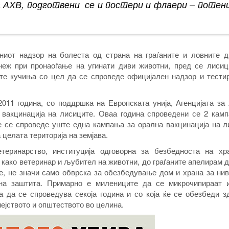
а АХВ, подготвени се и постери и флаери – потен
ниот надзор на болеста од страна на граѓаните и ловните д
неж при пронаоѓање на угинати диви животни, пред се лисици
е кучиња со цел да се спроведе официјален надзор и тести
2011 година, со поддршка на Европската унија, Агенцијата за
вакцинација на лисиците. Оваа година спроведени се 2 камп
ќе се спроведе уште една кампања за орална вакцинација на 
целата територија на земјава.
теринарство, институција одговорна за безбедноста на хр
е како ветеринар и љубител на животни, до граѓаните апелирам 
, не значи само обврска за обезбедување дом и храна за нив
на заштита. Примарно е милениците да се микрочипираат 
а да се спроведува секоја година и со која ќе се обезбеди з
ејството и општеството во целина.