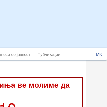
Select
носи со јавност
Публикации
your
langu
виња ве молиме да