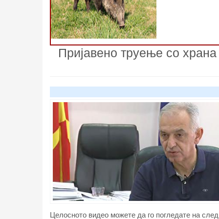
Пријавено труење со храна
Целосното видео можете да го погледате на след