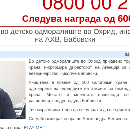
0800 00 
Следува награда од 60
 во детско одморалиште во Охрид, и
на АХВ, Бабовски
04
Во детско одморалиште во Охрид пријавено тр
храна, информира директорот на Агенција за 
ветеринарство Николче Бабовски.
Уништена е повеќе од 200 килограми храна 
одговарала на одредбите на Законот за безбед
храна. Месото и млечните производи се
расипливи, предупредува Бабовски.
Тие мора внимателно да се чуваат и да се приготв
Со Бабовски разговараше Александра Велинова.
нава врска:
PLAY-MRT