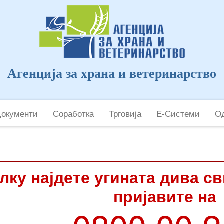
Агенција за храна и ветеринарство
Документи
Соработка
Трговија
Е-Системи
Од
лку најдете угината дива с
пријавите на