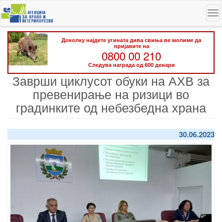
Skip
To
to
na
main
content
Доколку најдете угината дива свиња ве молиме да
пријавите на
0800 00 210
Следува награда од 600 денари
Заврши циклусот обуки на АХВ за
превенирање на ризици во
градинките од небезбедна храна
30.06.2023