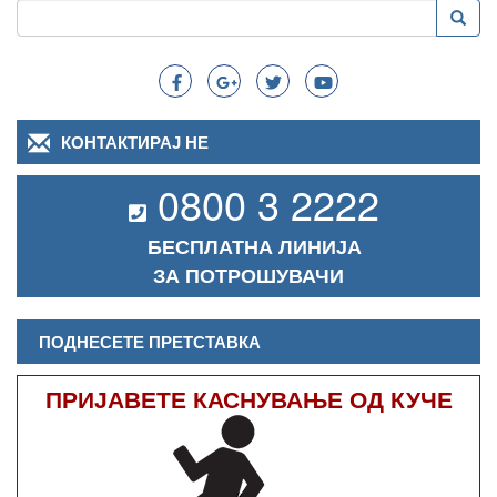
Пребарување
Преба
Search
КОНТАКТИРАЈ НЕ
0800 3 2222
БЕСПЛАТНА ЛИНИЈА
ЗА ПОТРОШУВАЧИ
ПОДНЕСЕТЕ ПРЕТСТАВКА
ПРИЈАВЕТЕ КАСНУВАЊЕ ОД КУЧЕ