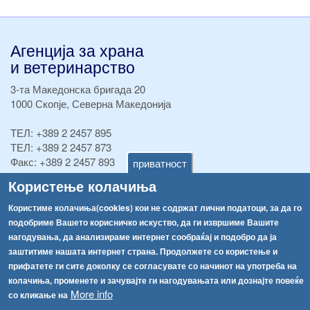
Агенција за храна
и ветеринарство
3-та Македонска бригада 20
1000 Скопје, Северна Македонија
ТЕЛ:
+389 2 2457 895
ТЕЛ:
+389 2 2457 873
Факс:
+389 2 2457 893
приватност
Факс:
+389 2 2457 871
Користење колачиња
info@fva.gov.mk
Користиме колачиња(cookies) кои не содржат лични податоци, за да го
[АХВ-претходна страна]
подобриме Вашето корисничко искуство, да ги извршиме Вашите
Соопштенија
Навигација
нагодувања, да анализираме интернет сообраќај и подобро да ја
заштитиме нашата интернет страна. Продолжете со користење и
Република Бугарија ги засили официјалните контроли при увоз на свежо овошје и зеленчук
Архива
прифатете ги сите доколку се согласувате со начинот на употреба на
колачиња, променете и зачувајте ги нагодувањата или дознајте повеќе
Високите температури ризик од труење со храна, опасни се и за животните
Регистри
More info
со кликање на
Обрасци