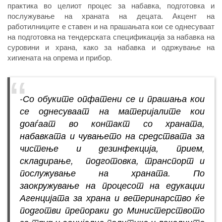
практика во целиот процес за набавка, подготовка и
послужување на храната на децата. Акцент на
работилниците е ставен и на прашањата кои се однесуваат
на подготовка на тендерската спецификација за набавка на
суровини и храна, како за набавка и одржување на
хигиената на опрема и прибор.
-Со обуките опфатени се и прашања кои
се однесуваат на материјалите кои
доаѓаат во контакт со храната,
набавката и чувањето на средствата за
чистење и дезинфекција, прием,
складирање, подготовка, транспорт и
послужување на храната. По
заокружување на процесот на едукации
Агенцијата за храна и ветеринарство ќе
подготви препораки до Министерството