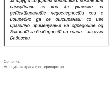
за труд и социјална политика и локалните
самоуправи со кои ќе укажеме за
детектираните недоследности кои е
потребно да се отстранат со цел
правилно применување на одредбите од
Законот за безбедност на храна – заклучи
Бабовски.
Со почит,
Агенција за храна и ветеринарство