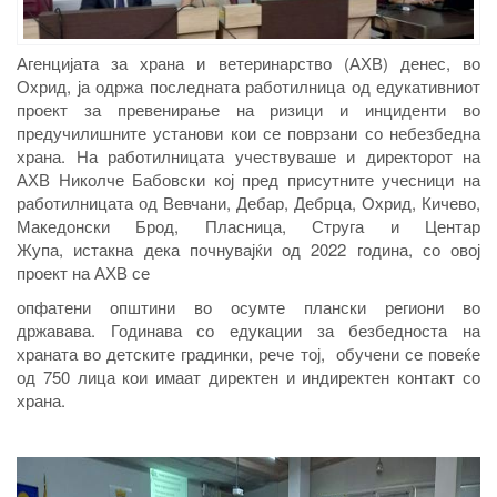
Агенцијата за храна и ветеринарство (АХВ) денес, во
Охрид, ја одржа последната работилница од едукативниот
проект за превенирање на ризици и инциденти во
предучилишните установи кои се поврзани со небезбедна
храна. На работилницата учествуваше и директорот на
АХВ Николче Бабовски кој пред присутните учесници на
работилницата од Вевчани, Дебар, Дебрца, Охрид, Кичево,
Македонски Брод, Пласница, Струга и Центар
Жупа, истакна дека почнувајќи од 2022 година, со овој
проект на АХВ се
опфатени општини во осумте плански региони во
државава. Годинава со едукации за безбедноста на
храната во детските градинки, рече тој, обучени се повеќе
од 750 лица кои имаат директен и индиректен контакт со
храна.