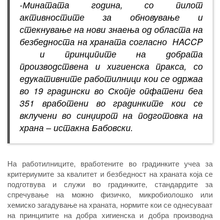
-Минатата година, со пилот
активностите за обновување и
стекнување на нови знаења од областа на
безбедноста на храната согласно HACCP
и принципите на добрата
производствена и хигиенска пракса, со
едукативните работилници кои се одржаа
во 19 градински во Скопје опфатени беа
351 вработени во градинките кои се
вклучени во синџирот на подготовка на
храна – истакна Бабовски.
На работилниците, вработените во градинките учеа за
критериумите за квалитет и безбедност на храната која се
подготвува и служи во градинките, стандардите за
спречување на можно физичко, микробиолошко или
хемиско загадување на храната, нормите кои се однесуваат
на принципите на добра хигиенска и добра производна