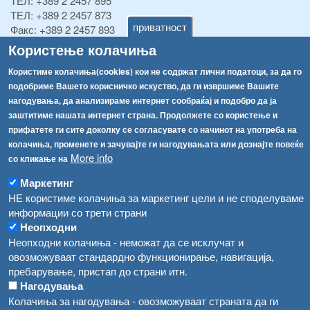
ТЕЛ:
+389 2 2457 895
ТЕЛ:
+389 2 2457 873
приватност
Факс:
+389 2 2457 893
Факс:
+389 2 2457 871
Користење колачиња
info@fva.gov.mk
Користиме колачиња(cookies) кои не содржат лични податоци, за да го
подобриме Вашето корисничко искуство, да ги извршиме Вашите
[АХВ-претходна страна]
нагодувања, да анализираме интернет сообраќај и подобро да ја
Соопштенија
Навигација
заштитиме нашата интернет страна. Продолжете со користење и
Република Бугарија ги засили официјалните контроли при увоз на свежо овошје и зеленчук
прифатете ги сите доколку се согласувате со начинот на употреба на
Архива
колачиња, променете и зачувајте ги нагодувањата или дознајте повеќе
Високите температури ризик од труење со храна, опасни се и за животните
Регистри
More info
со кликање на
Обрасци
Водата во Гостивар може да се користи како техничка, продолжува испораката на флаширана вода
Маркетинг
Забрани
НЕ користиме колачиња за маркетинг цели и не споделуваме
Во Гостивар спроведени 70 вонредни контроли
информации со трети страни
Огласи
Неопходни
Забраната за водата во Гостивар останува на сила, операторите да користат само технички безбедна вода
Неопходни колачиња - неможат да се исклучат и
овозможуваат стандардно функционирање, навигација,
пребарување, пристап до страни итн.
Нагодувања
Колачиња за нагодувања - овозможуваат страната да ги