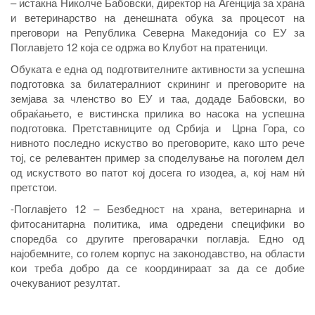
– истакна Николче Бабовски, директор на Агенција за храна
и ветеринарство на денешната обука за процесот на
преговори на Република Северна Македонија со ЕУ за
Поглавјето 12 која се одржа во Клубот на пратеници.
Обуката е една од подготвителните активности за успешна
подготовка за билатералниот скрининг и преговорите на
земјава за членство во ЕУ и таа, додаде Бабовски, во
обраќањето, е вистинска прилика во насока на успешна
подготовка. Претставниците од Србија и Црна Гора, со
нивното последно искуство во преговорите, како што рече
тој, се релевантен пример за споделување на поголем дел
од искуството во патот кој досега го изодеа, а, кој нам нѝ
претстои.
-Поглавјето 12 – Безбедност на храна, ветеринарна и
фитосанитарна политика, има одредени специфики во
споредба со другите преговарачки поглавја. Едно од
најобемните, со голем корпус на законодавство, на области
кои треба добро да се координираат за да се добие
очекуваниот резултат.