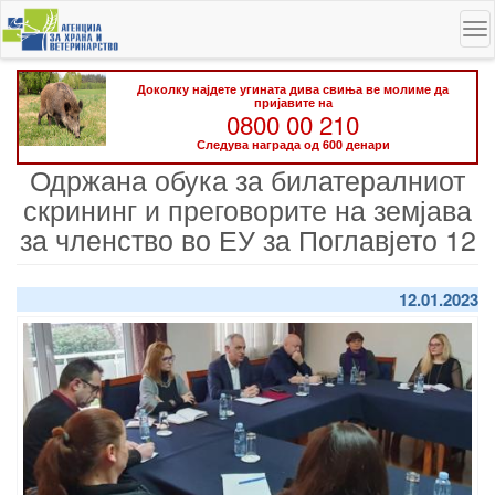
Skip
To
to
na
main
content
Доколку најдете угината дива свиња ве молиме да
пријавите на
0800 00 210
Следува награда од 600 денари
Одржана обука за билатералниот
скрининг и преговорите на земјава
за членство во ЕУ за Поглавјето 12
12.01.2023