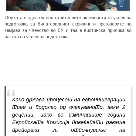
Обуката е една од подготвителните активности за успешна
подготовка за билатералниот скрининг и преговорите на
земјава за членство во ЕУ и таа е вистинска прилика во
насока на успешна подготовка.
Како држава процесот на евроинтеграции
трае и подолго од очекуваното, веќе 2
децении, иако во изминатите години
Европската Комисија повеќепати даваше
препораки за отпочнување на