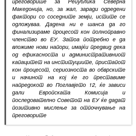
преговорите за Република Северна
Македонија, но, за жал, заради одредени
фактори со соседните земји, истите се
одложуваа. Дадена ни е шанса да го
финализираме процесот кон полноправно
членство во ЕУ. Затоа потребно е да
вложиме нови напори, имајќи предвид дека
од ефикасноста и административниот
капацитет на институциите, пристапот
кон процесот, сериозноста во обврските
и начинот на кој ќе го преставиме
напредокот во Поглавјето 12, ќе зависи
дали Европската Комисија и
последователно Советот на ЕУ ќе дадат
позитивно мислење за отпочнување на
преговорите