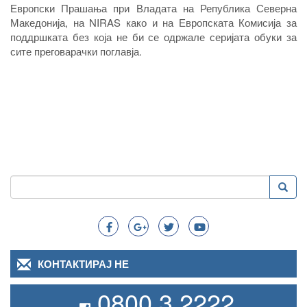
Европски Прашања при Владата на Република Северна
Македонија, на NIRAS како и на Европската Комисија за
поддршката без која не би се одржале серијата обуки за
сите преговарачки поглавја.
Пребарување
Преба
Search
КОНТАКТИРАЈ НЕ
0800 3 2222