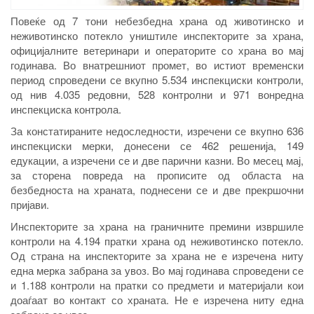
Повеќе од 7 тони небезбедна храна од животинско и
неживотинско потекло уништиле инспекторите за храна,
официјалните ветеринари и операторите со храна во мај
годинава. Во внатрешниот промет, во истиот временски
период спроведени се вкупно 5.534 инспекциски контроли,
од нив 4.035 редовни, 528 контролни и 971 вонредна
инспекциска контрола.
За констатираните недоследности, изречени се вкупно 636
инспекциски мерки, донесени се 462 решенија, 149
едукации, а изречени се и две парични казни. Во месец мај,
за сторена повреда на прописите од областа на
безбедноста на храната, поднесени се и две прекршочни
пријави.
Инспекторите за храна на граничните премини извршиле
контроли на 4.194 пратки храна од неживотинско потекло.
Од страна на инспекторите за храна не е изречена ниту
една мерка забрана за увоз. Во мај годинава спроведени се
и 1.188 контроли на пратки со предмети и материјали кои
доаѓаат во контакт со храната. Не е изречена ниту една