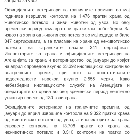
забрана за увоз.
Официјалните ветеринари на граничните премини, во мај
годинава извршиле контрола на 1.476 пратки храна од
животинско потекло и живи животни од увоз. Во овој
временски период нема вратени пратки како небезбедни. За
извоз на храна од животинско потекло во мај издадени биле
347 сертификати, а за пласман на храна од неживотинско
потекло на странските пазари 341 сертификат.
Инспекторите за храна и официјалните ветеринари на
Агенцијата за храна и ветеринарство, од јануари до крајот
на април спроведоа вкупно 23.392 инспекциски контроли во
внатрешниот промет, при што за констатираните
недоследности изрекоа вкупно 2.555 мерки. Како
небезбедни инспекциските служби на Агенцијата и
операторите со храна во овој временски период нештетно
уништија повеќе од 130 тони храна.
Официјалните ветеринари на граничните премини, од
јануари до април извршиле контрола на 9.322 пратки храна
од животинско потекло од увоз, а инспекторите за храна
спровеле контрола на 13.708 пратки со храна од
неживотинско потекло и 3.310 контроли на пратки со