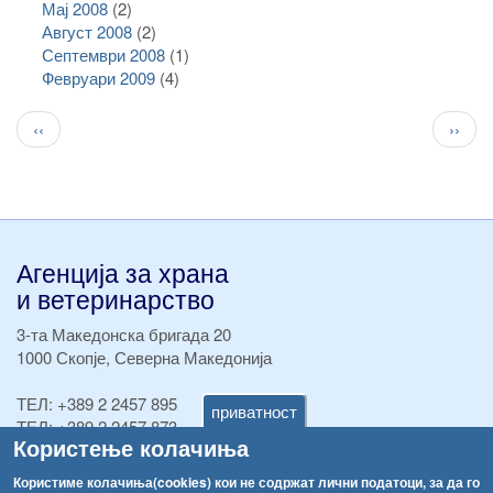
Мај 2008
(2)
Август 2008
(2)
Септември 2008
(1)
Февруари 2009
(4)
Pagination
Previous
След
‹‹
››
page
стран
Агенција за храна
и ветеринарство
3-та Македонска бригада 20
1000 Скопје, Северна Македонија
ТЕЛ:
+389 2 2457 895
приватност
ТЕЛ:
+389 2 2457 873
Користење колачиња
Факс:
+389 2 2457 893
Факс:
+389 2 2457 871
Користиме колачиња(cookies) кои не содржат лични податоци, за да го