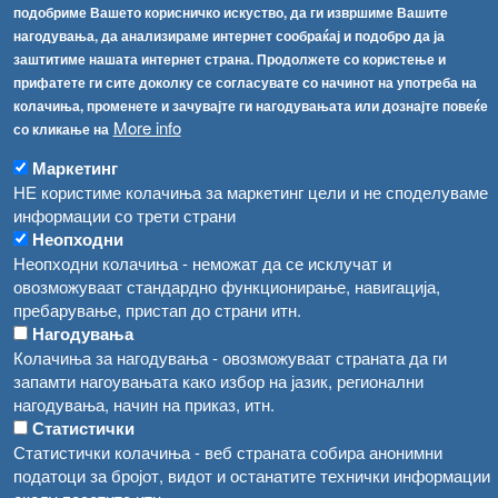
info@fva.gov.mk
подобриме Вашето корисничко искуство, да ги извршиме Вашите
нагодувања, да анализираме интернет сообраќај и подобро да ја
[АХВ-претходна страна]
заштитиме нашата интернет страна. Продолжете со користење и
Соопштенија
Навигација
прифатете ги сите доколку се согласувате со начинот на употреба на
колачиња, променете и зачувајте ги нагодувањата или дознајте повеќе
Република Бугарија ги засили официјалните контроли при увоз на свежо овошје и зеленчук
Архива
More info
со кликање на
Високите температури ризик од труење со храна, опасни се и за животните
Регистри
Маркетинг
Обрасци
НЕ користиме колачиња за маркетинг цели и не споделуваме
Водата во Гостивар може да се користи како техничка, продолжува испораката на флаширана вода
информации со трети страни
Забрани
Неопходни
Во Гостивар спроведени 70 вонредни контроли
Огласи
Неопходни колачиња - неможат да се исклучат и
Забраната за водата во Гостивар останува на сила, операторите да користат само технички безбедна вода
овозможуваат стандардно функционирање, навигација,
пребарување, пристап до страни итн.
Нагодувања
Колачиња за нагодувања - овозможуваат страната да ги
запамти нагоувањата како избор на јазик, регионални
нагодувања, начин на приказ, итн.
Статистички
Статистички колачиња - веб страната собира анонимни
податоци за бројот, видот и останатите технички информации