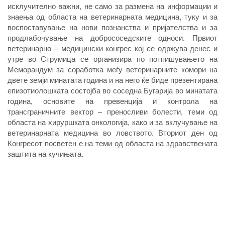
исклучително важни, не само за размена на информации и
знаења од областа на ветеринарната медицина, туку и за
воспоставување на нови познанства и пријателства и за
продлабочување на добрососедските односи. Првиот
ветеринарно – медицински конгрес кој се одржува денес и
утре во Струмица се организира по потпишувањето на
Меморандум за соработка меѓу ветеринарните комори на
двете земји минатата година и на него ќе биде презентирана
епизотиолошката состојба во соседна Бугарија во минатата
година, основите на превенција и контрола на
трансграничните вектор – преносливи болести, теми од
областа на хируршката онкологија, како и за вклучување на
ветеринарната медицина во ловството. Вториот ден од
Конгресот посветен е на теми од областа на здравствената
заштита на кучињата.