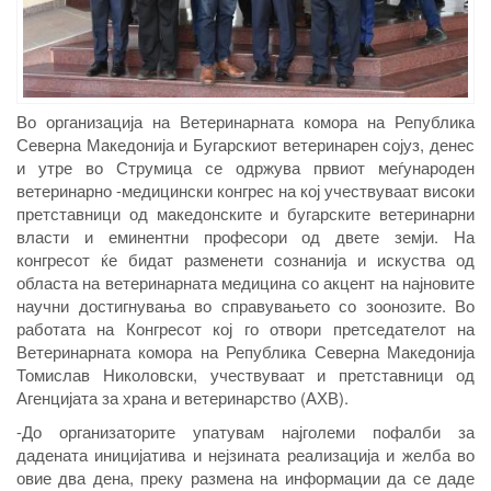
Во организација на Ветеринарната комора на Република
Северна Македонија и Бугарскиот ветеринарен сојуз, денес
и утре во Струмица се одржува првиот меѓународен
ветеринарно -медицински конгрес на кој учествуваат високи
претставници од македонските и бугарските ветеринарни
власти и еминентни професори од двете земји. На
конгресот ќе бидат разменети сознанија и искуства од
областа на ветеринарната медицина со акцент на најновите
научни достигнувања во справувањето со зоонозите. Во
работата на Конгресот кој го отвори претседателот на
Ветеринарната комора на Република Северна Македонија
Томислав Николовски, учествуваат и претставници од
Агенцијата за храна и ветеринарство (АХВ).
-До организаторите упатувам најголеми пофалби за
дадената иницијатива и нејзината реализација и желба во
овие два дена, преку размена на информации да се даде