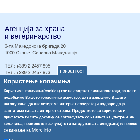
Агенција за храна
и ветеринарство
3-та Македонска бригада 20
1000 Скопје, Северна Македонија
ТЕЛ:
+389 2 2457 895
приватност
ТЕЛ:
+389 2 2457 873
Факс:
+389 2 2457 893
Користење колачиња
Факс:
+389 2 2457 871
Користиме колачиња(cookies) кои не содржат лични податоци, за да го
info@fva.gov.mk
подобриме Вашето корисничко искуство, да ги извршиме Вашите
нагодувања, да анализираме интернет сообраќај и подобро да ја
[АХВ-претходна страна]
заштитиме нашата интернет страна. Продолжете со користење и
Соопштенија
Навигација
прифатете ги сите доколку се согласувате со начинот на употреба на
Република Бугарија ги засили официјалните контроли при увоз на свежо овошје и зеленчук
колачиња, променете и зачувајте ги нагодувањата или дознајте повеќе
Архива
More info
со кликање на
Високите температури ризик од труење со храна, опасни се и за животните
Регистри