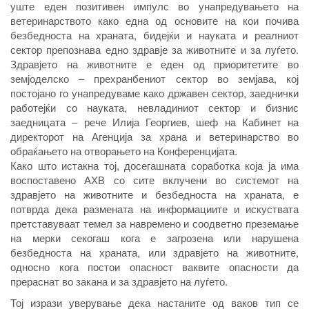
уште еден позитивен импулс во унапредувањето на
ветеринарството како една од основите на кои почива
безбедноста на храната, бидејќи и науката и реалниот
сектор препознава едно здравје за животните и за луѓето.
Здравјето на животните е еден од приоритетите во
земјоделско – прехранбениот сектор во земјава, кој
постојано го унапредуваме како државен сектор, заеднички
работејќи со науката, невладиниот сектор и бизнис
заедницата – рече Илија Георгиев, шеф на Кабинет на
директорот на Агенција за храна и ветеринарство во
обраќањето на отворањето на Конференцијата.
Како што истакна тој, досегашната соработка која ја има
воспоставено АХВ со сите вклучени во системот на
здравјето на животните и безбедноста на храната, е
потврда дека размената на информациите и искуствата
претставуваат темел за навремено и соодветно преземање
на мерки секогаш кога е загрозена или нарушена
безбедноста на храната, или здравјето на животните,
односно кога постои опасност ваквите опасности да
прераснат во закана и за здравјето на луѓето.
Тој изрази уверување дека настаните од ваков тип се