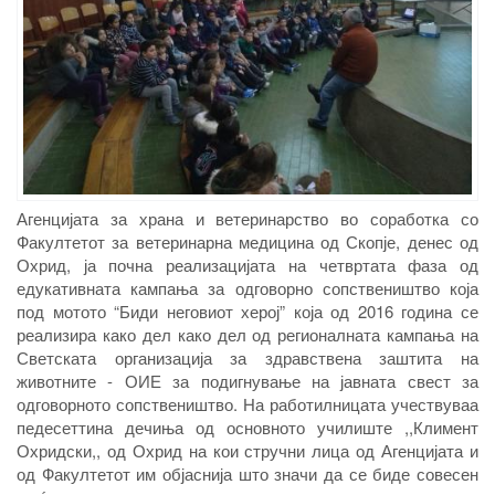
Агенцијата за храна и ветеринарство во соработка со
Факултетот за ветеринарна медицина од Скопје, денес од
Охрид, ја почна реализацијата на четвртата фаза од
едукативната кампања за одговорно сопствеништво која
под мотото “Биди неговиот херој” која од 2016 година се
реализира како дел како дел од регионалната кампања на
Светската организација за здравствена заштита на
животните - ОИЕ за подигнување на јавната свест за
одговорното сопствеништво. На работилницата учествуваа
педесеттина дечиња од основното училиште ,,Климент
Охридски,, од Охрид на кои стручни лица од Агенцијата и
од Факултетот им објаснија што значи да се биде совесен