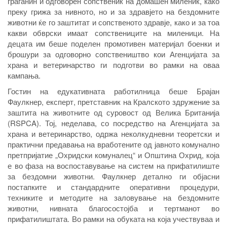
граѓанин и одговорен сопственик на домашен миленик, како
преку грижа за нивното, но и за здравјето на бездомните
животни ќе го заштитат и сопственото здравје, како и за тоа
какви обврски имаат сопствениците на миленици. На
децата им беше поделен промотивен материјал боенки и
брошури за одговорно сопствеништво кои Агенцијата за
храна и ветеринарство ги подготви во рамки на оваа
кампања.
Гостин на едукативната работилница беше Брајан
Фаулкнер, експерт, претставник на Кралското здружение за
заштита на животните од суровост од Велика Британија
(RSPCA). Тој, неделава, со посредство на Агенцијата за
храна и ветеринарство, одржа неколкудневни теоретски и
практични предавања на вработените од јавното комунално
претпријатие „Охридски комуналец“ и Општина Охрид, која
е во фаза на воспоставување на систем на прифатилиште
за бездомни животни. Фаулкнер детално ги објасни
постапките и стандардните оперативни процедури,
техниките и методите на заловување на бездомните
животни, нивната благосостојба и тертманот во
прифатилиштата. Во рамки на обуката на која учествуваа и