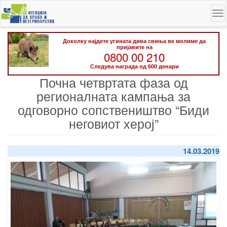
Skip
To
to
na
main
content
Доколку најдете угината дива свиња ве молиме да
пријавите на
0800 00 210
Следува награда од 600 денари
Почна четвртата фаза од
регионалната кампања за
одговорно сопствеништво “Биди
неговиот херој”
14.03.2019