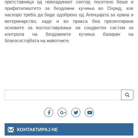
претставници од невладиниот сектор, посетено беше и
прифатилиштето за бездомни кучиња во Охрид, кое
наскоро треба да биде одобрено од Агенцијата за храна и
ветеринарство, каде и во пракса беа презентирани
основите за воспоставување на соодветен систем за
контрола на бездомните кучиња базиран на
благосостојбата на животните.
Пребарување
Преба
Search
КОНТАКТИРАЈ НЕ