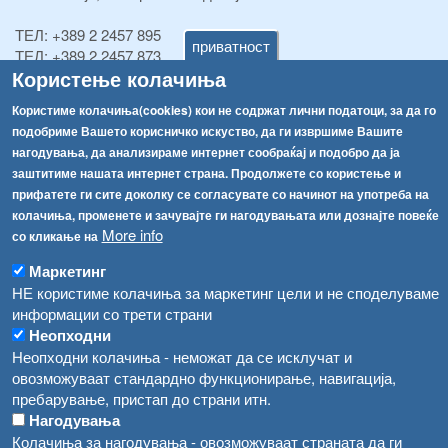
ТЕЛ:
+389 2 2457 895
приватност
ТЕЛ:
+389 2 2457 873
Користење колачиња
Факс:
+389 2 2457 893
Факс:
+389 2 2457 871
Користиме колачиња(cookies) кои не содржат лични податоци, за да го
info@fva.gov.mk
подобриме Вашето корисничко искуство, да ги извршиме Вашите
нагодувања, да анализираме интернет сообраќај и подобро да ја
[АХВ-претходна страна]
заштитиме нашата интернет страна. Продолжете со користење и
Соопштенија
Навигација
прифатете ги сите доколку се согласувате со начинот на употреба на
Република Бугарија ги засили официјалните контроли при увоз на свежо овошје и зеленчук
колачиња, променете и зачувајте ги нагодувањата или дознајте повеќе
Архива
More info
со кликање на
Високите температури ризик од труење со храна, опасни се и за животните
Регистри
Маркетинг
Обрасци
НЕ користиме колачиња за маркетинг цели и не споделуваме
Водата во Гостивар може да се користи како техничка, продолжува испораката на флаширана вода
информации со трети страни
Забрани
Во Гостивар спроведени 70 вонредни контроли
Неопходни
Огласи
Неопходни колачиња - неможат да се исклучат и
Забраната за водата во Гостивар останува на сила, операторите да користат само технички безбедна вода
овозможуваат стандардно функционирање, навигација,
пребарување, пристап до страни итн.
Нагодувања
Колачиња за нагодувања - овозможуваат страната да ги