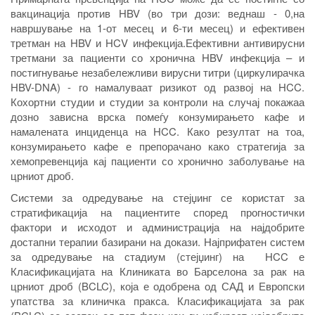
вакцинација против
HBV (во три дози: веднаш - 0,на
навршување на 1-от месец и 6-ти месец)
и ефективен
третман на
HBV
и
HCV
инфекција.Ефективни антивирусни
третмани за пациенти со хронична HBV инфекција – и
постигнување незабележливи вирусни титри (циркулирачка
HBV-DNA
) - го намалуваат ризикот од развој на HCC.
Кохортни студии и студии за контроли на случај покажаа
дозно зависна врска помеѓу конзумирањето кафе и
намалената инциденца на HCC. Како резултат на тоа,
конзумирањето кафе е препорачано како стратегија за
хемопревенција кај пациенти со хронично заболување на
црниот дроб.
Системи за одредување на стејџинг се користат за
стратификација на пациентите според прогностички
фактори и исходот и администрација на најдобрите
достапни терапии базирани на докази. Најприфатен систем
за одредување на стадиум (стејџинг) на
HCC
е
Класификацијата на Клиниката во Барселона за рак на
црниот дроб (BCLC), која е одобрена од САД и Европски
упатства за клиничка пракса. Класификацијата за рак