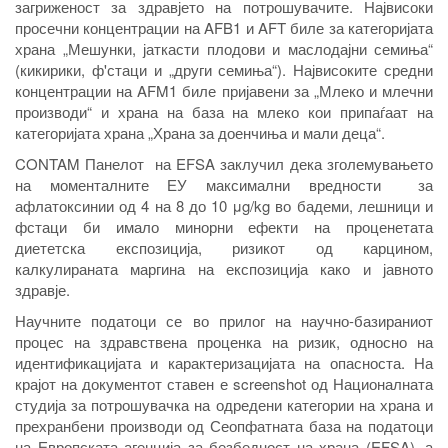
загриженост за здравјето на потрошувачите.
Највисоки
просечни концентрации на AFB1 и AFT биле за категоријата
храна „Мешунки, јаткасти плодови и маслодајни семиња“
(кикирики, ф'стаци и „други семиња“). Највисоките средни
концентрации на AFM1 биле пријавени за „Млеко и млечни
производи“ и храна на база на млеко кои припаѓаат на
категоријата храна „Храна за доенчиња и мали деца“.
CONTAM Панелот на EFSA заклучил дека зголемувањето
на моменталните ЕУ максимални вредности за
афлатоксинии од 4 на 8 до 10 μg/kg во бадеми, лешници и
фстаци би имало минорни ефекти на проценетата
диететска експозиција, ризикот од карцином,
калкулираната маргина на експозиција како и јавното
здравје.
Научните податоци се во прилог на научно-базираниот
процес на здравствена проценка на ризик, односно на
идентификацијата и карактеризацијата на опасноста. На
крајот на документот ставен е screenshot од Националната
студија за потрошувачка на одредени категории на храна и
прехранбени производи од Сеопфатната база на податоци
на Европската агенција за безбедност на храна (EFSA), а