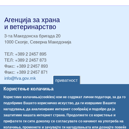
Агенција за храна
и ветеринарство
3-та Македонска бригада 20
1000 Скопје, Северна Македонија
ТЕЛ:
+389 2 2457 895
ТЕЛ:
+389 2 2457 873
Факс:
+389 2 2457 893
Факс:
+389 2 2457 871
info@fva.gov.mk
приватност
Користење колачиња
[АХВ-претходна страна]
Соопштенија
Навигација
Користиме колачиња(cookies) кои не содржат лични податоци, за да го
подобриме Вашето корисничко искуство, да ги извршиме Вашите
Република Бугарија ги засили официјалните контроли при увоз на свежо овошје и зеленчук
Архива
нагодувања, да анализираме интернет сообраќај и подобро да ја
заштитиме нашата интернет страна. Продолжете со користење и
Високите температури ризик од труење со храна, опасни се и за животните
Регистри
прифатете ги сите доколку се согласувате со начинот на употреба на
Обрасци
колачиња, променете и зачувајте ги нагодувањата или дознајте повеќе
Водата во Гостивар може да се користи како техничка, продолжува испораката на флаширана вода