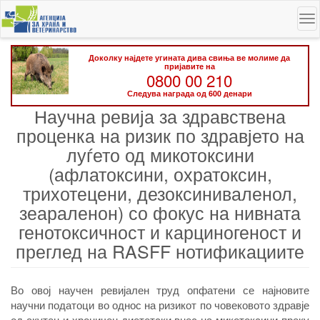
Skip
To
to
na
main
content
Доколку најдете угината дива свиња ве молиме да
пријавите на
0800 00 210
Следува награда од 600 денари
Научна ревија за здравствена
проценка на ризик по здравјето на
луѓето од микотоксини
(афлатоксини, охратоксин,
трихотецени, дезоксиниваленол,
зеараленон) со фокус на нивната
генотоксичност и карциногеност и
преглед на RASFF нотификациите
Во овој научен ревијален труд опфатени се најновите
научни податоци во однос на ризикот по човековото здравје
од акутен и хроничен диететски внес на микотоксини преку