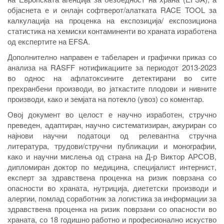
објаснета е и онлајн софтверот/алатката RACE TOOL за
калкулација на проценка на експозиција/ експозициона
статистика на хемиски контаминенти во храната изработена
од експертите на EFSA.
Дополнително направен е табеларен и графички приказ со
анализа на RASFF нотификациите за периодот 2013-2023
во однос на афлатоксините детектирани во сите
прехранбени производи, во јаткастите плодови и нивните
производи, како и земјата на потекло (увоз) со коментар.
Овој документ во целост е научно изработен, стручно
преведен, адаптиран, научно систематизиран, ажуриран со
најнови научни податоци од релевантна стручна
литература, трудови/стручни публикации и монографии,
како и научни мислења од страна на Д-р Виктор АРСОВ,
дипломиран доктор по медицина, специјалист интернист,
експерт за здравствена проценка на ризик поврзана со
опасности во храната, нутриција, диететски производи и
алергии, помлад соработник за логистика за информации за
здравствена проценка на ризик поврзани со опасности во
храната, со 18 годишно работно и професионално искуство