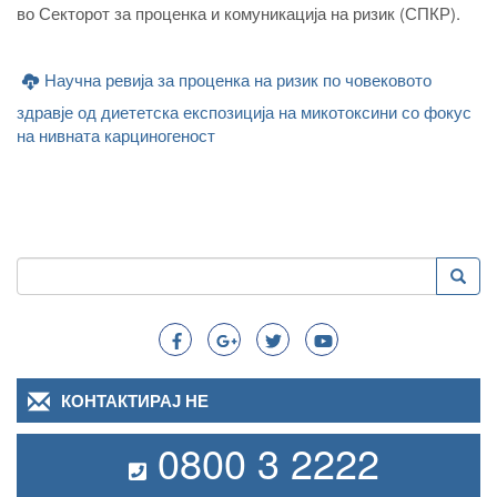
во Секторот за проценка и комуникација на ризик (СПКР).
Научна ревија за проценка на ризик по човековото
здравје од диететска експозиција на микотоксини со фокус
на нивната карциногеност
Пребарување
Преба
Search
КОНТАКТИРАЈ НЕ
0800 3 2222