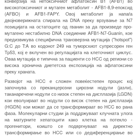
конверзија на нетоксичниот афлатоксин B1 (AFB1) во
високотоксичниот и мутаген метаболит - AFB1-8,9-епоксид
(AFBO) и
AFB1-FAPY
. Овој метаболит ја напаѓа
двојноверижната спирала на DNA
преку врзување за N7
позицијата на остатоците од гванин за да произведе про-
мутагено нестабил
нo
DNA
соедиение AFB1-N7-Guanin, кое
предизвикува специфична транзверзна мутација ("hotspot")
G:C до T:A во кодонот 249 на туморскиот супресорен ген
Tp53, кој е вклучен во регулацијата на клеточниот циклус.
Оваа мутација е типична за пациенти со HCC од региони со
висока хронична диететска експозиција на афлатоксини
преку храната.
Развојот на HCC е сложен повеќестепен процес кој
започнува со преканцерозни цирозни нодули (јазли),
таканаречени нодули со низок степен на дисплазија (LGDN)
кои еволуираат во нодули со висок степен на дисплазија
(HGDN) кои можат да се трансформираат во HCC во рана
фаза. Молекуларни студии ја поддржуваат клучната улога
на матурните хепатоцити како клетка на потекло -
прогенитори, коишто се подвргнуваат на директно
трансформирање во HCC или со дедиференцирање во