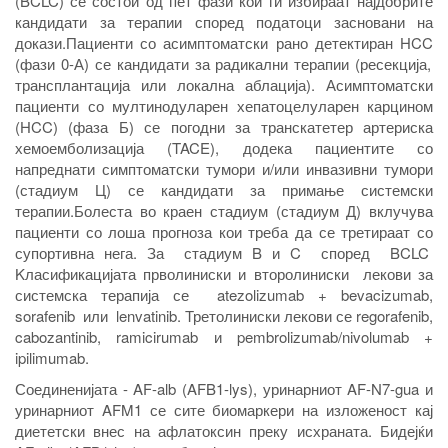
(BCLC) се состои од пет фази кои ги избираат најдобрите
кандидати за терапии според податоци засновани на
докази.
Пациенти со асимптоматски рано детектиран
HCC
(фази 0-А) се кандидати за радикални терапии (ресекција,
трансплантација или локална аблација). Асимптоматски
пациенти со мултинодуларен хепатоцелуларен карцином
(HCC) (фаза Б) се погодни за транскатетер артериска
хемоемболизација (TACE), додека пациентите со
напреднати симптоматски тумори и/или инвазивни тумори
(стадиум Ц) се кандидати за примање системски
терапии.
Болеста во краен стадиум (стадиум Д) вклучува
пациенти со лоша прогноза кои треба да се третираат со
супортивна нега.
За стадиум
B
и
C
според
BCLC
K
ласификацијата прволиниски
и второлиниски лекови
за
системска терапија се
atezolizumab + bevacizumab,
sorafenib
или
lenvatinib.
Третолиниски лекови се
regorafenib,
cabozantinib, ramicirumab
и
pembrolizumab/nivolumab +
ipilimumab.
Соединенијата - AF-alb (AFB1-lys), уринарниот AF-N7-gua и
уринарниот AFM1 се сите биомаркери на изложеност кај
диететски внес на афлатоксин преку исхраната. Бидејќи