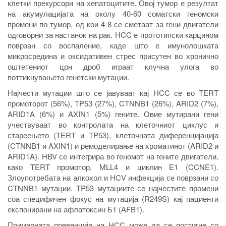
клетки прекурсори на хепатоцитите. Овој тумор е резултат
на акумулацијата на околу 40-60 соматски геномски
промени по тумор, од кои 4-8 се сметаат за гени двигатели
одговорни за настанок на рак. HCC е прототипски карцином
поврзан со воспаление, каде што е имунолошката
микросредина и оксидативен стрес присутен во хронично
оштетениот црн дроб играат клучна улога во
поттикнувањето генетски мутации.
Најчести мутации што се јавуваат кај
HCC
се во TERT
промоторот (56%), TP53 (27%), CTNNB1 (26%), ARID2 (7%),
ARID1A (6%) и AXIN1 (5%) гените. Овие мутирани гени
учествуваат во контролата на клеточниот циклус и
стареењето (TERT и TP53), клеточната диференцијација
(CTNNB1 и AXIN1) и ремоделирање на хроматинот (ARID2 и
ARID1A). HBV
се интегрира во геномот на гените двигатели,
како TERT промотор, MLL4 и циклин E1 (CCNE1).
Злоупотребата на алкохол и HCV инфекција се поврзани со
CTNNB1 мутации. TP53 мутациите се најчестите промени
соа специфичен фокус на мутација (R249S) кај пациенти
експонирани на афлатоксин Б1 (АFB1).
Примарната превенција на HCC може да се постигне со