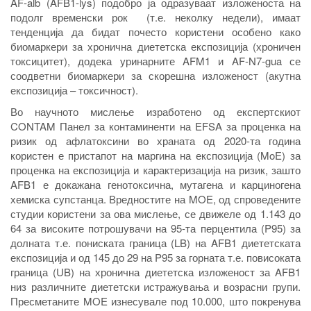
AF-alb (AFB1-lys) подобро ја одразуваат изложеноста на
подолг временски рок (т.е. неколку недели), имаат
тенденција да бидат почесто користени особено како
биомаркери за хронична диететска експозиција (хроничен
токсицитет), додека уринарните AFM1 и AF-N7-gua се
соодветни биомаркери за скорешна изложеност (акутна
експозиција – токсичност).
Во научното мислење изработено од експертскиот
CONTAM Панел за контаминенти на EFSA за проценка на
ризик од афлатоксини во храната од 2020-та година
користен е пристапот на маргина на експозиција (MoE) за
проценка на експозиција и карактеризација на ризик, зашто
AFB1 е докажана генотоксична, мутагена и карциногена
хемиска супстанца. Вредностите на MOE, од спроведените
студии користени за ова мислење, се движеле од 1.143 до
64 за високите потрошувачи на 95-та перцентила (P95) за
долната т.е. пониската граница (LB) на AFB1 диететската
експозиција и од 145 до 29 на P95 за горната т.е. повисоката
граница (UB) на хронична диететска изложеност за AFB1
низ различните диететски истражувања и возрасни групи.
Пресметаните MOE изнесувале под 10.000, што покренува