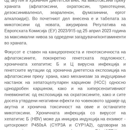
храната
(афлатоксини, охратоксин, трихотецени,
дезоксиниваленол, зеараленон, фумозинини, ергот
алкалоиди)
)
. Во почетниот дел внесена е и табелата за
микотоксини од новата, ажурирана
Регулатива на
Европската Комисија (ЕУ) 2023/915 од 25 април 2023 година
за максимални нивоа за одредени загадувачи
/
контаминенти
во храната.
Фокусот е ставен на канцерогеноста и генотоксичноста на
афлатоксините, поконретно генетската подложност,
хроничната хепатитис Б и Ц вирусна инфекција и
генетските мутации од хронична диететска експозиција на
афлатоксини преку храна, како механизам за индуцирање
настанок на хепатоцелуларен карцином (HCC) односно
црнодробен карцином, како и на хиперсензитивниот
пневмонитис од експозиција на охратоксините, како и сите
досега утврдени негативни ефекти по човековото здравје од
акутна и хронична токсичност на овие и останатите
микотоксини.
Хроничната инфекција со вирусот на
хепатитис Б (HBV) може да иницира индукција на ензимот -
цитохромот P450s
А (CYP3A и CYP1A2)
, oдговорни за