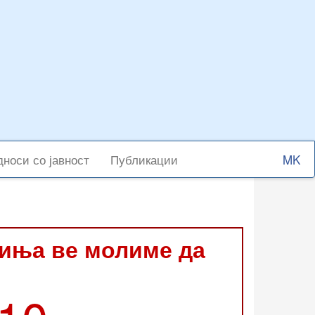
Select
носи со јавност
Публикации
your
langu
виња ве молиме да