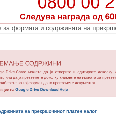
0800 00 
Следува награда од 60
 за формата и содржината на прекрш
ЗЕМАЊЕ СОДРЖИНИ
e-Drive-Share можете да ја отворите и едитирате доколку 
in, или да ја превземете доколку кликнете на иконата за превзе
одберете во кој формат да го превземете документот.
мации на
Google Drive Download Help
одржината на прекршочниот платен налог