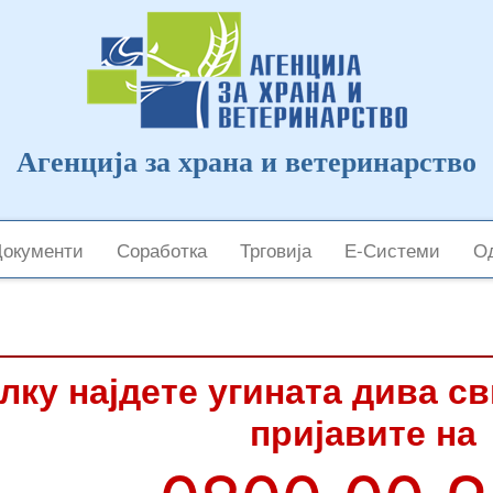
Агенција за храна и ветеринарство
Документи
Соработка
Трговија
Е-Системи
Од
лку најдете угината дива с
пријавите на