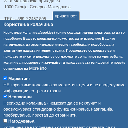
3-та Македонска бригада 20
1000 Скопје, Северна Македонија
приватност
ТЕЛ:
+389 2 2457 895
Користење колачиња
ТЕЛ:
+389 2 2457 873
Факс:
+389 2 2457 893
Користиме колачиња(cookies) кои не содржат лични податоци, за да го
Факс:
+389 2 2457 871
подобриме Вашето корисничко искуство, да ги извршиме Вашите
info@fva.gov.mk
нагодувања, да анализираме интернет сообраќај и подобро да ја
заштитиме нашата интернет страна. Продолжете со користење и
[АХВ-претходна страна]
прифатете ги сите доколку се согласувате со начинот на употреба на
Соопштенија
Навигација
колачиња, променете и зачувајте ги нагодувањата или дознајте повеќе
More info
со кликање на
Република Бугарија ги засили официјалните контроли при увоз на свежо овошје и зеленчук
Архива
Маркетинг
Високите температури ризик од труење со храна, опасни се и за животните
Регистри
НЕ користиме колачиња за маркетинг цели и не споделуваме
информации со трети страни
Обрасци
Водата во Гостивар може да се користи како техничка, продолжува испораката на флаширана вода
Неопходни
Забрани
Неопходни колачиња - неможат да се исклучат и
Во Гостивар спроведени 70 вонредни контроли
Огласи
овозможуваат стандардно функционирање, навигација,
Забраната за водата во Гостивар останува на сила, операторите да користат само технички безбедна вода
пребарување, пристап до страни итн.
Нагодувања
Колачиња за нагодувања - овозможуваат страната да ги