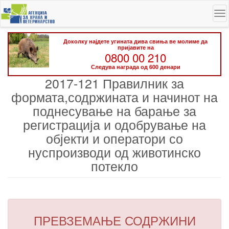
Skip
To
to
na
main
content
Доколку најдете угината дива свиња ве молиме да
пријавите на
0800 00 210
Следува награда од 600 денари
2017-121 Правилник за
формата,содржината и начинот на
поднесување на барање за
регистрација и одобрување на
објекти и оператори со
нуспроизводи од животинско
потекло
ПРЕВЗЕМАЊЕ СОДРЖИНИ