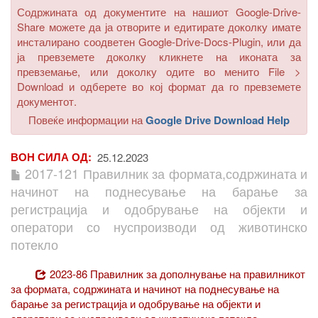
Содржината од документите на нашиот Google-Drive-
Share можете да ја отворите и едитирате доколку имате
инсталирано соодветен Google-Drive-Docs-Plugin, или да
ја превземете доколку кликнете на иконата за
превземање, или доколку одите во менито
File >
Download
и одберете во кој формат да го превземете
документот.
Повеќе информации на
Google Drive Download Help
ВОН СИЛА ОД
25.12.2023
2017-121 Правилник за формата,содржината и
начинот на поднесување на барање за
регистрација и одобрување на објекти и
оператори со нуспроизводи од животинско
потекло
2023-86 Правилник за дополнување на правилникот
за формата, содржината и начинот на поднесување на
барање за регистрација и одобрување на објекти и