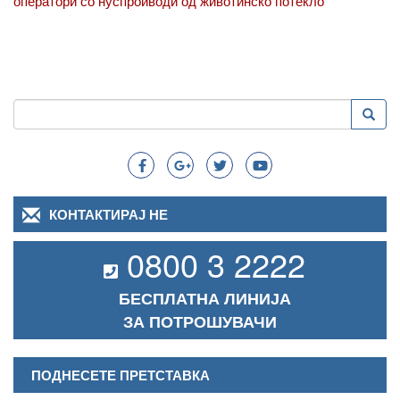
оператори со нуспроиводи од животинско потекло
Пребарување
Преба
Search
КОНТАКТИРАЈ НЕ
0800 3 2222
БЕСПЛАТНА ЛИНИЈА
ЗА ПОТРОШУВАЧИ
ПОДНЕСЕТЕ ПРЕТСТАВКА