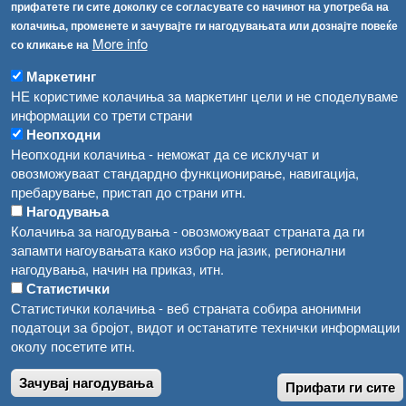
[АХВ-претходна страна]
прифатете ги сите доколку се согласувате со начинот на употреба на
Соопштенија
Навигација
колачиња, променете и зачувајте ги нагодувањата или дознајте повеќе
More info
со кликање на
Република Бугарија ги засили официјалните контроли при увоз на свежо овошје и зеленчук
Архива
Маркетинг
Високите температури ризик од труење со храна, опасни се и за животните
Регистри
НЕ користиме колачиња за маркетинг цели и не споделуваме
информации со трети страни
Обрасци
Водата во Гостивар може да се користи како техничка, продолжува испораката на флаширана вода
Неопходни
Забрани
Неопходни колачиња - неможат да се исклучат и
Во Гостивар спроведени 70 вонредни контроли
овозможуваат стандардно функционирање, навигација,
Огласи
пребарување, пристап до страни итн.
Забраната за водата во Гостивар останува на сила, операторите да користат само технички безбедна вода
Нагодувања
Колачиња за нагодувања - овозможуваат страната да ги
запамти нагоувањата како избор на јазик, регионални
нагодувања, начин на приказ, итн.
Статистички
Статистички колачиња - веб страната собира анонимни
податоци за бројот, видот и останатите технички информации
околу посетите итн.
Зачувај нагодувања
Прифати ги сите