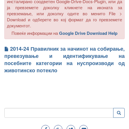
инсталирано соодветен Google-Drive-Docs-Plugin, или да
ја превземете доколку кликнете на иконата за
превземање, или доколку одите во менито
File >
Download
и одберете во кој формат да го превземете
документот.
Повеќе информации на
Google Drive Download Help
2014-24 Правилник за начинот на собирање,
превезување и идентификување на
посебните категории на нуспроизводи од
животинско потекло
Пребарување
Преба
Search