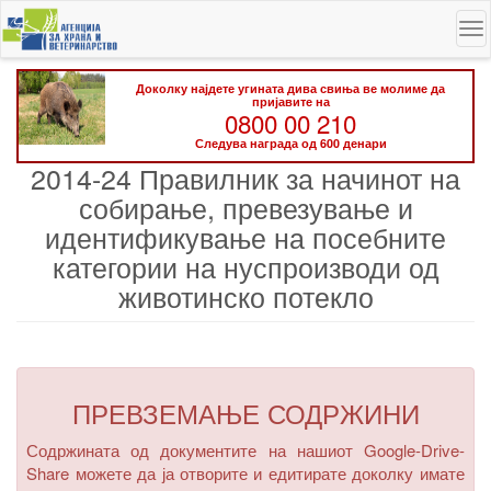
Skip
To
to
na
main
content
Доколку најдете угината дива свиња ве молиме да
пријавите на
0800 00 210
Следува награда од 600 денари
2014-24 Правилник за начинот на
собирање, превезување и
идентификување на посебните
категории на нуспроизводи од
животинско потекло
ПРЕВЗЕМАЊЕ СОДРЖИНИ
Содржината од документите на нашиот Google-Drive-
Share можете да ја отворите и едитирате доколку имате