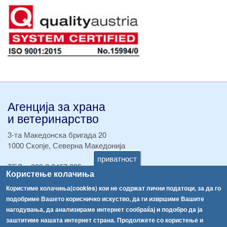
Агенција за храна
и ветеринарство
3-та Македонска бригада 20
1000 Скопје, Северна Македонија
приватност
ТЕЛ:
+389 2 2457 895
Користење колачиња
ТЕЛ:
+389 2 2457 873
Факс:
+389 2 2457 893
Користиме колачиња(cookies) кои не содржат лични податоци, за да го
Факс:
+389 2 2457 871
подобриме Вашето корисничко искуство, да ги извршиме Вашите
info@fva.gov.mk
нагодувања, да анализираме интернет сообраќај и подобро да ја
заштитиме нашата интернет страна. Продолжете со користење и