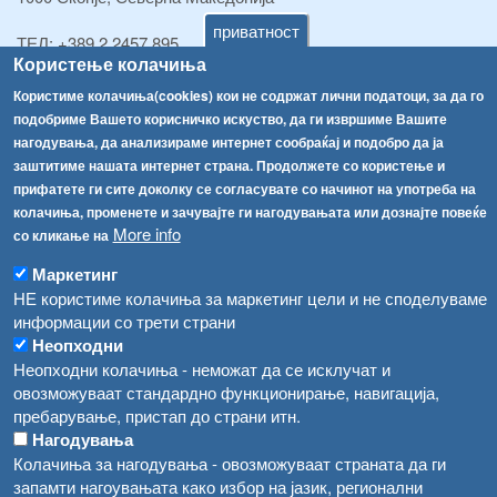
приватност
ТЕЛ:
+389 2 2457 895
Користење колачиња
ТЕЛ:
+389 2 2457 873
Факс:
+389 2 2457 893
Користиме колачиња(cookies) кои не содржат лични податоци, за да го
Факс:
+389 2 2457 871
подобриме Вашето корисничко искуство, да ги извршиме Вашите
info@fva.gov.mk
нагодувања, да анализираме интернет сообраќај и подобро да ја
заштитиме нашата интернет страна. Продолжете со користење и
[АХВ-претходна страна]
прифатете ги сите доколку се согласувате со начинот на употреба на
Соопштенија
Навигација
колачиња, променете и зачувајте ги нагодувањата или дознајте повеќе
More info
со кликање на
Република Бугарија ги засили официјалните контроли при увоз на свежо овошје и зеленчук
Архива
Маркетинг
Високите температури ризик од труење со храна, опасни се и за животните
Регистри
НЕ користиме колачиња за маркетинг цели и не споделуваме
информации со трети страни
Обрасци
Водата во Гостивар може да се користи како техничка, продолжува испораката на флаширана вода
Неопходни
Забрани
Неопходни колачиња - неможат да се исклучат и
Во Гостивар спроведени 70 вонредни контроли
овозможуваат стандардно функционирање, навигација,
Огласи
пребарување, пристап до страни итн.
Забраната за водата во Гостивар останува на сила, операторите да користат само технички безбедна вода
Нагодувања
Колачиња за нагодувања - овозможуваат страната да ги
запамти нагоувањата како избор на јазик, регионални