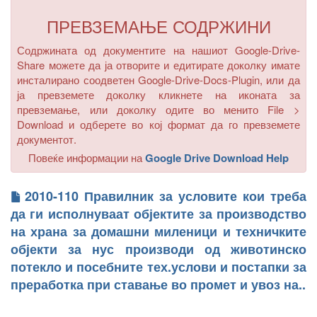
ПРЕВЗЕМАЊЕ СОДРЖИНИ
Содржината од документите на нашиот Google-Drive-
Share можете да ја отворите и едитирате доколку имате
инсталирано соодветен Google-Drive-Docs-Plugin, или да
ја превземете доколку кликнете на иконата за
превземање, или доколку одите во менито
File >
Download
и одберете во кој формат да го превземете
документот.
Повеќе информации на
Google Drive Download Help
2010-110 Правилник за условите кои треба
да ги исполнуваат објектите за производство
на храна за домашни миленици и техничките
објекти за нус производи од животинско
потекло и посебните тех.услови и постапки за
преработка при ставање во промет и увоз на..