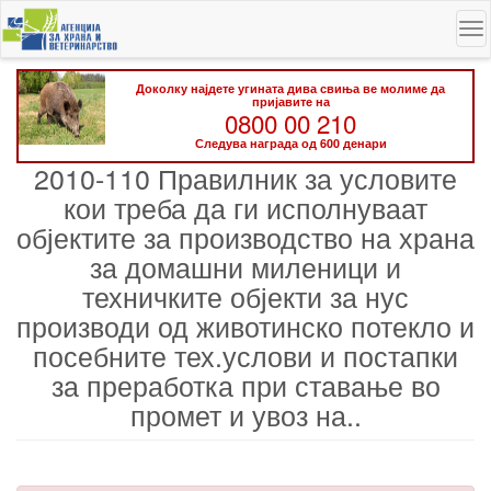
Skip
To
to
na
main
content
Доколку најдете угината дива свиња ве молиме да
пријавите на
0800 00 210
Следува награда од 600 денари
2010-110 Правилник за условите
кои треба да ги исполнуваат
објектите за производство на храна
за домашни миленици и
техничките објекти за нус
производи од животинско потекло и
посебните тех.услови и постапки
за преработка при ставање во
промет и увоз на..