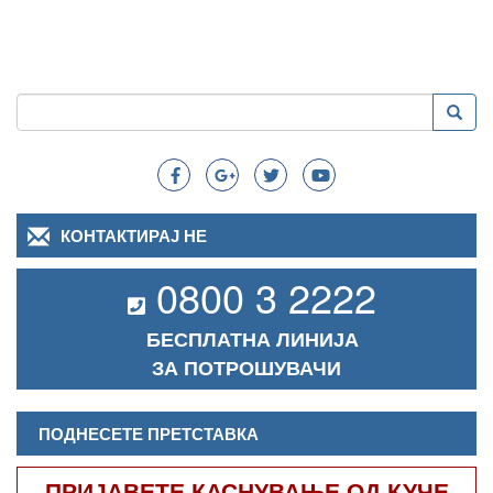
Пребарување
Преба
Search
КОНТАКТИРАЈ НЕ
0800 3 2222
БЕСПЛАТНА ЛИНИЈА
ЗА ПОТРОШУВАЧИ
ПОДНЕСЕТЕ ПРЕТСТАВКА
ПРИЈАВЕТЕ КАСНУВАЊЕ ОД КУЧЕ