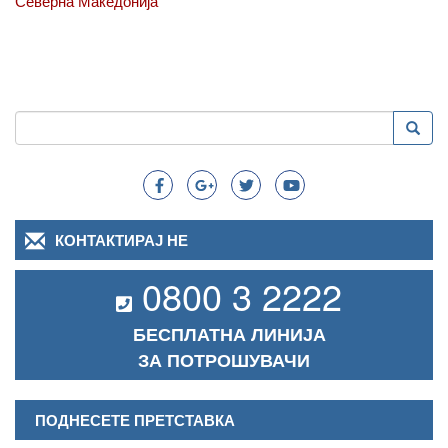
Северна Македонија
Пребарување
Преба
Search
КОНТАКТИРАЈ НЕ
0800 3 2222
БЕСПЛАТНА ЛИНИЈА
ЗА ПОТРОШУВАЧИ
ПОДНЕСЕТЕ ПРЕТСТАВКА