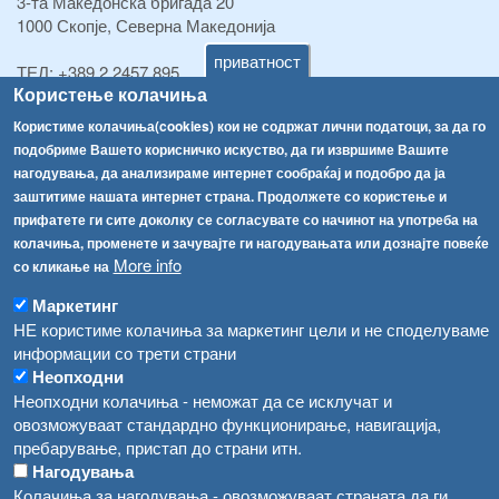
3-та Македонска бригада 20
1000 Скопје, Северна Македонија
приватност
ТЕЛ:
+389 2 2457 895
Користење колачиња
ТЕЛ:
+389 2 2457 873
Факс:
+389 2 2457 893
Користиме колачиња(cookies) кои не содржат лични податоци, за да го
Факс:
+389 2 2457 871
подобриме Вашето корисничко искуство, да ги извршиме Вашите
info@fva.gov.mk
нагодувања, да анализираме интернет сообраќај и подобро да ја
заштитиме нашата интернет страна. Продолжете со користење и
[АХВ-претходна страна]
прифатете ги сите доколку се согласувате со начинот на употреба на
Соопштенија
Навигација
колачиња, променете и зачувајте ги нагодувањата или дознајте повеќе
More info
со кликање на
Република Бугарија ги засили официјалните контроли при увоз на свежо овошје и зеленчук
Архива
Маркетинг
Високите температури ризик од труење со храна, опасни се и за животните
Регистри
НЕ користиме колачиња за маркетинг цели и не споделуваме
информации со трети страни
Обрасци
Водата во Гостивар може да се користи како техничка, продолжува испораката на флаширана вода
Неопходни
Забрани
Неопходни колачиња - неможат да се исклучат и
Во Гостивар спроведени 70 вонредни контроли
Огласи
овозможуваат стандардно функционирање, навигација,
Забраната за водата во Гостивар останува на сила, операторите да користат само технички безбедна вода
пребарување, пристап до страни итн.
Нагодувања
Колачиња за нагодувања - овозможуваат страната да ги