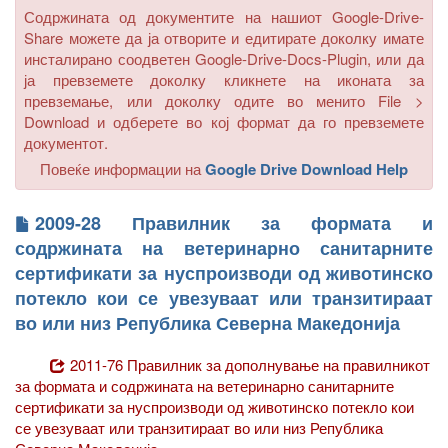
Содржината од документите на нашиот Google-Drive-
Share можете да ја отворите и едитирате доколку имате
инсталирано соодветен Google-Drive-Docs-Plugin, или да
ја превземете доколку кликнете на иконата за
превземање, или доколку одите во менито
File >
Download
и одберете во кој формат да го превземете
документот.
Повеќе информации на
Google Drive Download Help
2009-28 Правилник за формата и
содржината на ветеринарно санитарните
сертификати за нуспроизводи од животинско
потекло кои се увезуваат или транзитираат
во или низ Република Северна Македонија
2011-76 Правилник за дополнување на правилникот
за формата и содржината на ветеринарно санитарните
сертификати за нуспроизводи од животинско потекло кои
се увезуваат или транзитираат во или низ Република