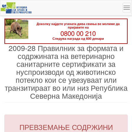
Skip
To
to
na
main
content
Доколку најдете угината дива свиња ве молиме да
пријавите на
0800 00 210
Следува награда од 600 денари
2009-28 Правилник за формата и
содржината на ветеринарно
санитарните сертификати за
нуспроизводи од животинско
потекло кои се увезуваат или
транзитираат во или низ Република
Северна Македонија
ПРЕВЗЕМАЊЕ СОДРЖИНИ