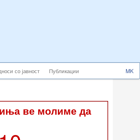
Select
носи со јавност
Публикации
your
langu
виња ве молиме да