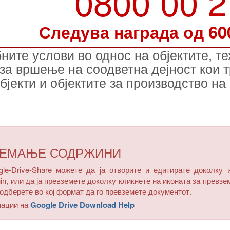
0800 00 
Следува награда од 60
ните услови во однос на објектите, те
 за вршење на соодветна дејност кои т
јекти и објектите за производство на
ЗЕМАЊЕ СОДРЖИНИ
e-Drive-Share можете да ја отворите и едитирате доколку 
in, или да ја превземете доколку кликнете на иконата за превзе
одберете во кој формат да го превземете документот.
мации на
Google Drive Download Help