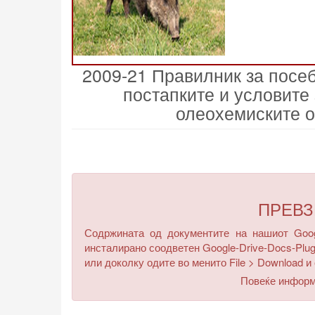
2009-21 Правилник за посеб
постапките и условите
олеохемиските об
ПРЕВ
Содржината од документите на нашиот Googl
инсталирано соодветен Google-Drive-Docs-Plug
или доколку одите во менито
File > Download
и 
Повеќе инфор