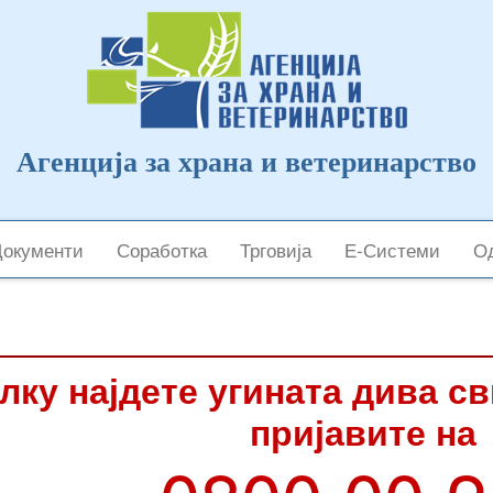
Агенција за храна и ветеринарство
Документи
Соработка
Трговија
Е-Системи
Од
лку најдете угината дива с
пријавите на