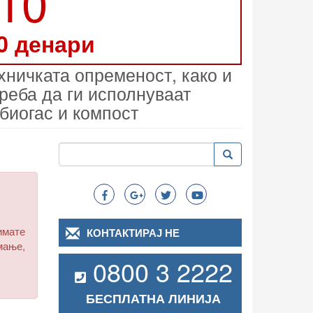
210
0 денари
хничката опременост, како и
реба да ги исполнуваат
 биогас и компост
Пребарување
Пребарување
Search
имате
КОНТАКТИРАЈ НЕ
мање,
0800 3 2222
БЕСПЛАТНА ЛИНИЈА