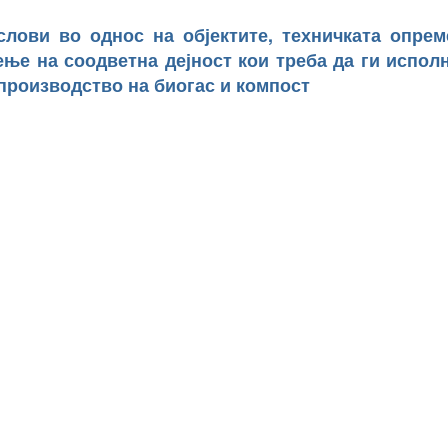
слови во однос на објектите, техничката опрем
ење на соодветна дејност кои треба да ги испол
 производство на биогас и компост