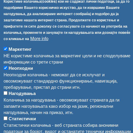
Факс:
+389 2 2457 893
Користиме колачиња(cookies) кои не содржат лични податоци, за да го
Факс:
+389 2 2457 871
подобриме Вашето корисничко искуство, да ги извршиме Вашите
info@fva.gov.mk
нагодувања, да анализираме интернет сообраќај и подобро да ја
заштитиме нашата интернет страна. Продолжете со користење и
[АХВ-претходна страна]
прифатете ги сите доколку се согласувате со начинот на употреба на
Соопштенија
Навигација
колачиња, променете и зачувајте ги нагодувањата или дознајте повеќе
More info
со кликање на
Република Бугарија ги засили официјалните контроли при увоз на свежо овошје и зеленчук
Архива
Маркетинг
Високите температури ризик од труење со храна, опасни се и за животните
Регистри
НЕ користиме колачиња за маркетинг цели и не споделуваме
информации со трети страни
Обрасци
Водата во Гостивар може да се користи како техничка, продолжува испораката на флаширана вода
Неопходни
Забрани
Неопходни колачиња - неможат да се исклучат и
Во Гостивар спроведени 70 вонредни контроли
овозможуваат стандардно функционирање, навигација,
Огласи
пребарување, пристап до страни итн.
Забраната за водата во Гостивар останува на сила, операторите да користат само технички безбедна вода
Нагодувања
Колачиња за нагодувања - овозможуваат страната да ги
запамти нагоувањата како избор на јазик, регионални
нагодувања, начин на приказ, итн.
Статистички
Статистички колачиња - веб страната собира анонимни
податоци за бројот, видот и останатите технички информации