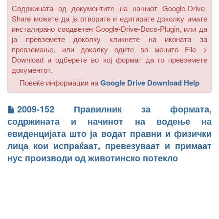
Содржината од документите на нашиот Google-Drive-
Share можете да ја отворите и едитирате доколку имате
инсталирано соодветен Google-Drive-Docs-Plugin, или да
ја превземете доколку кликнете на иконата за
превземање, или доколку одите во менито
File >
Download
и одберете во кој формат да го превземете
документот.
Повеќе информации на
Google Drive Download Help
2009-152 Правилник за формата,
содржината и начинот на водење на
евиденцијата што ја водат правни и физички
лица кои испраќаат, превезуваат и примаат
нус производи од животинско потекло