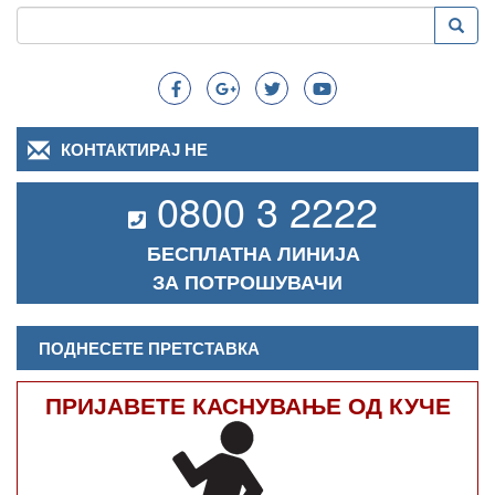
Пребарување
Преба
Search
КОНТАКТИРАЈ НЕ
0800 3 2222
БЕСПЛАТНА ЛИНИЈА
ЗА ПОТРОШУВАЧИ
ПОДНЕСЕТЕ ПРЕТСТАВКА
ПРИЈАВЕТЕ КАСНУВАЊЕ ОД КУЧЕ