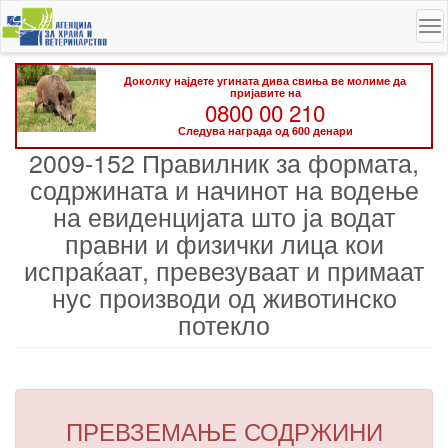
Skip
To
to
na
main
content
Доколку најдете угината дива свиња ве молиме да
пријавите на
0800 00 210
Следува награда од 600 денари
2009-152 Правилник за формата,
содржината и начинот на водење
на евиденцијата што ја водат
правни и физички лица кои
испраќаат, превезуваат и примаат
нус производи од животинско
потекло
ПРЕВЗЕМАЊЕ СОДРЖИНИ