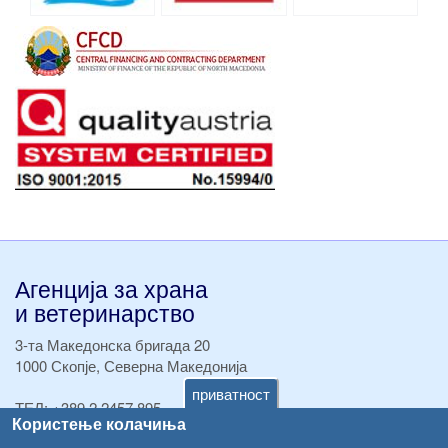
Агенција за храна
и ветеринарство
3-та Македонска бригада 20
1000 Скопје, Северна Македонија
приватност
ТЕЛ:
+389 2 2457 895
Користење колачиња
ТЕЛ:
+389 2 2457 873