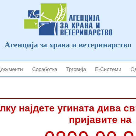
Агенција за храна и ветеринарство
Документи
Соработка
Трговија
Е-Системи
Од
лку најдете угината дива с
пријавите на