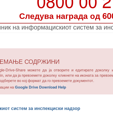
0800 00 
Следува награда од 60
ник на информацискиот систем за ин
ЗЕМАЊЕ СОДРЖИНИ
e-Drive-Share можете да ја отворите и едитирате доколку 
in, или да ја превземете доколку кликнете на иконата за превзе
одберете во кој формат да го превземете документот.
мации на
Google Drive Download Help
киот систем за инспекциски надзор