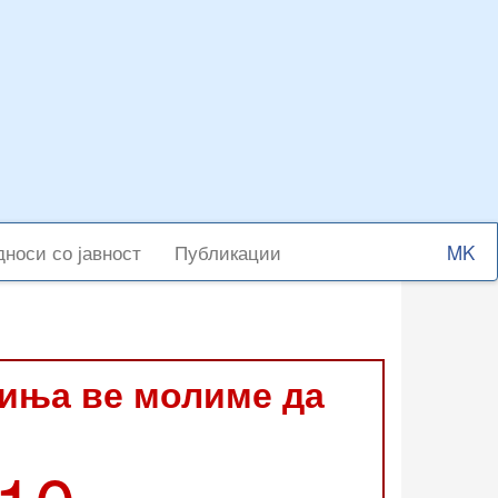
Select
носи со јавност
Публикации
your
langu
виња ве молиме да