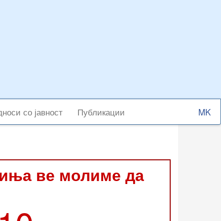
Select
носи со јавност
Публикации
your
langu
виња ве молиме да