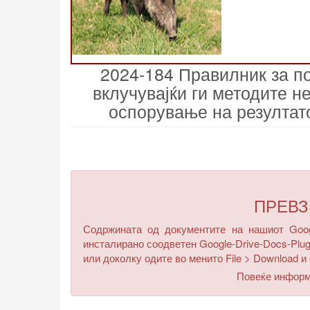
2024-184 Правилник за п
вклучувајќи ги методите н
оспорување на резултат
ПРЕВ
Содржината од документите на нашиот Googl
инсталирано соодветен Google-Drive-Docs-Plug
или доколку одите во менито
File > Download
и 
Повеќе инфор