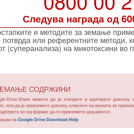
0800 00 
Следува награда од 60
остапките и методите за земање прим
е потврда или референтните методи, ко
от (суперанализа) на микотоксини во 
ЗЕМАЊЕ СОДРЖИНИ
e-Drive-Share можете да ја отворите и едитирате доколку 
in, или да ја превземете доколку кликнете на иконата за превзе
одберете во кој формат да го превземете документот.
мации на
Google Drive Download Help