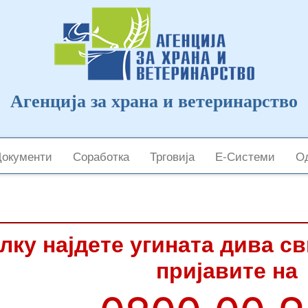
Агенција за храна и ветеринарство
Документи
Соработка
Трговија
Е-Системи
Од
лку најдете угината дива с
пријавите на