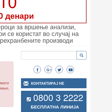
210
0 денари
ероци за вршење анализи,
и се користат во случај на
прехранбените производи
Пребарување
Пребарување
Search
имате
КОНТАКТИРАЈ НЕ
мање,
0800 3 2222
БЕСПЛАТНА ЛИНИЈА