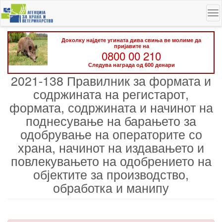
Skip
To
to
na
main
content
Доколку најдете угината дива свиња ве молиме да
пријавите на
0800 00 210
Следува награда од 600 денари
2021-138 Правилник за формата и
содржината на регистарот,
формата, содржината и начинот на
поднесување на барањето за
одобрување на операторите со
храна, начинот на издавањето и
повлекувањето на одобрението на
објектите за производство,
обработка и манипу