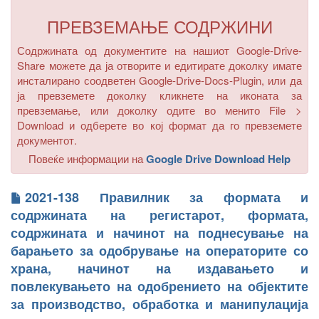
ПРЕВЗЕМАЊЕ СОДРЖИНИ
Содржината од документите на нашиот Google-Drive-
Share можете да ја отворите и едитирате доколку имате
инсталирано соодветен Google-Drive-Docs-Plugin, или да
ја превземете доколку кликнете на иконата за
превземање, или доколку одите во менито
File >
Download
и одберете во кој формат да го превземете
документот.
Повеќе информации на
Google Drive Download Help
2021-138 Правилник за формата и
содржината на регистарот, формата,
содржината и начинот на поднесување на
барањето за одобрување на операторите со
храна, начинот на издавањето и
повлекувањето на одобрението на објектите
за производство, обработка и манипулација