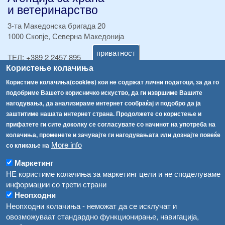
и ветеринарство
3-та Македонска бригада 20
1000 Скопје, Северна Македонија
приватност
ТЕЛ:
+389 2 2457 895
Користење колачиња
ТЕЛ:
+389 2 2457 873
Факс:
+389 2 2457 893
Користиме колачиња(cookies) кои не содржат лични податоци, за да го
Факс:
+389 2 2457 871
подобриме Вашето корисничко искуство, да ги извршиме Вашите
info@fva.gov.mk
нагодувања, да анализираме интернет сообраќај и подобро да ја
заштитиме нашата интернет страна. Продолжете со користење и
[АХВ-претходна страна]
прифатете ги сите доколку се согласувате со начинот на употреба на
Соопштенија
Навигација
колачиња, променете и зачувајте ги нагодувањата или дознајте повеќе
More info
со кликање на
Република Бугарија ги засили официјалните контроли при увоз на свежо овошје и зеленчук
Архива
Маркетинг
Високите температури ризик од труење со храна, опасни се и за животните
Регистри
НЕ користиме колачиња за маркетинг цели и не споделуваме
информации со трети страни
Обрасци
Водата во Гостивар може да се користи како техничка, продолжува испораката на флаширана вода
Неопходни
Забрани
Неопходни колачиња - неможат да се исклучат и
Во Гостивар спроведени 70 вонредни контроли
Огласи
овозможуваат стандардно функционирање, навигација,