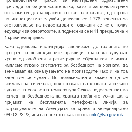
прегледи за бацилоносителство, како и за констатирани
отстапки од декларираниот состав на храната), од страна
на инспекциските служби донесени се 1.776 решенија за
отстранување на недостатоците, одржани се исто толку
едукации за операторите, а поднесени се и 41 прекршочна и
1 кривична пријава.
Како одговорна институција, апелираме до граѓаните во
пресрет на новогодишните празници, храна да купуваат
храна од одобрени и регистрирани објекти кои ги имаат
имплементирано системите за безбедност на храната, да
внимаваат на означувањето на производите како и на тоа
каде тие се чуваат. Во домаќинствата важно е да се
внимава на хигиената, подготовката на храната и нејзино
чување на соодветна температура.Секоја недоследност во
поглед на безбедноста на храната граѓаните можат да ја
пријават на бесплатната телефонска линија за
потрошувачите на Агенцијата за храна и ветеринарство
0800 3 22 22, или на електронската пошта
info@fva.gov.mk.