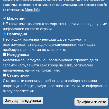
колачиња, променете и зачувајте ги нагодувањата или дознајте повеќе
Република Бугарија ги засили официјалните контроли при увоз на свежо овошје и зеленчук
Архива
More info
со кликање на
Високите температури ризик од труење со храна, опасни се и за животните
Регистри
Маркетинг
НЕ користиме колачиња за маркетинг цели и не споделуваме
Обрасци
Водата во Гостивар може да се користи како техничка, продолжува испораката на флаширана вода
информации со трети страни
Забрани
Неопходни
Во Гостивар спроведени 70 вонредни контроли
Огласи
Неопходни колачиња - неможат да се исклучат и
Забраната за водата во Гостивар останува на сила, операторите да користат само технички безбедна вода
овозможуваат стандардно функционирање, навигација,
пребарување, пристап до страни итн.
Нагодувања
Колачиња за нагодувања - овозможуваат страната да ги
запамти нагоувањата како избор на јазик, регионални
нагодувања, начин на приказ, итн.
Статистички
Статистички колачиња - веб страната собира анонимни
податоци за бројот, видот и останатите технички информации
околу посетите итн.
Зачувај нагодувања
Прифати ги сите