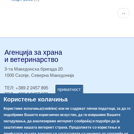
Pagination
След
››
стран
Агенција за храна
и ветеринарство
3-та Македонска бригада 20
1000 Скопје, Северна Македонија
ТЕЛ:
+389 2 2457 895
приватност
ТЕЛ:
+389 2 2457 873
Користење колачиња
Факс:
+389 2 2457 893
Факс:
+389 2 2457 871
Користиме колачиња(cookies) кои не содржат лични податоци, за да го
info@fva.gov.mk
подобриме Вашето корисничко искуство, да ги извршиме Вашите
нагодувања, да анализираме интернет сообраќај и подобро да ја
[АХВ-претходна страна]
заштитиме нашата интернет страна. Продолжете со користење и
Соопштенија
Навигација
прифатете ги сите доколку се согласувате со начинот на употреба на