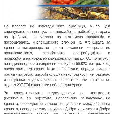
Во пресрет на новогодишните празници, а со цел
спречување на евентуална продажба на небезбедна храна
на граѓаните во услови на зголемена продажба и
потрошувачка, инспекциските служби на Агенцијата за
храна и ветеринарство вршат засилени контроли во
производството, преработката, дистрибуцијата и
продажбата на храна на македонскиот пазар. Од почетокот
на годинава досега извршени се вкупно 55.820 контроли кај
операторите со храна. Како небезбедни, поради поминат
рок на употреба, микробиолошка неисправност, неправилно
означување и декларирање, поништени или вратени се
вкупно 237.774 килограми небезбедна храна.
За констатираните недоследности со контролите
(нехигиена во објектите, неправилно означување на
храната, несоодветни услови на чување и складирање на
храната, неводење евиденција за Добра хигиенска и Добра
производствена пракса, за неизвршени здравствени