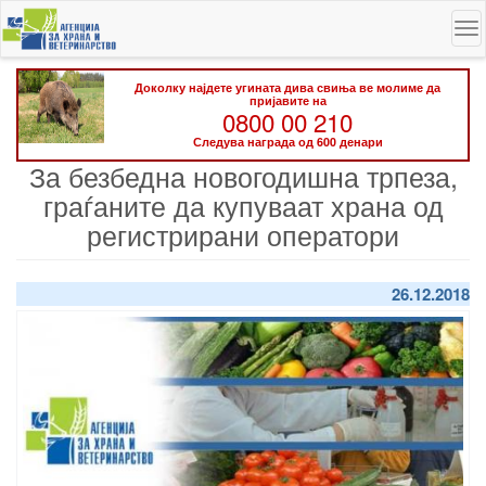
Skip
To
to
na
main
content
Доколку најдете угината дива свиња ве молиме да
пријавите на
0800 00 210
Следува награда од 600 денари
За безбедна новогодишна трпеза,
граѓаните да купуваат храна од
регистрирани оператори
26.12.2018