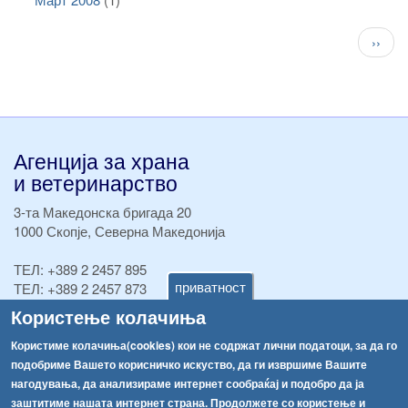
Pagination
След
››
стран
Агенција за храна
и ветеринарство
3-та Македонска бригада 20
1000 Скопје, Северна Македонија
ТЕЛ:
+389 2 2457 895
приватност
ТЕЛ:
+389 2 2457 873
Факс:
+389 2 2457 893
Користење колачиња
Факс:
+389 2 2457 871
info@fva.gov.mk
Користиме колачиња(cookies) кои не содржат лични податоци, за да го
подобриме Вашето корисничко искуство, да ги извршиме Вашите
[АХВ-претходна страна]
нагодувања, да анализираме интернет сообраќај и подобро да ја
заштитиме нашата интернет страна. Продолжете со користење и