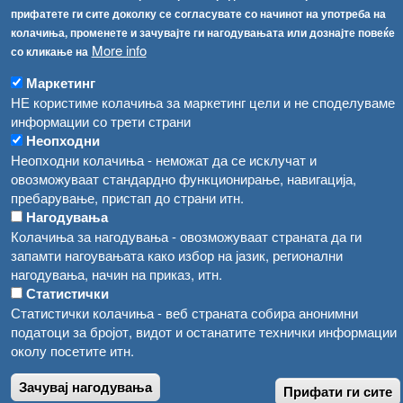
Соопштенија
Навигација
прифатете ги сите доколку се согласувате со начинот на употреба на
Република Бугарија ги засили официјалните контроли при увоз на свежо овошје и зеленчук
колачиња, променете и зачувајте ги нагодувањата или дознајте повеќе
Архива
More info
со кликање на
Високите температури ризик од труење со храна, опасни се и за животните
Регистри
Маркетинг
Обрасци
Водата во Гостивар може да се користи како техничка, продолжува испораката на флаширана вода
НЕ користиме колачиња за маркетинг цели и не споделуваме
Забрани
информации со трети страни
Во Гостивар спроведени 70 вонредни контроли
Неопходни
Огласи
Неопходни колачиња - неможат да се исклучат и
Забраната за водата во Гостивар останува на сила, операторите да користат само технички безбедна вода
овозможуваат стандардно функционирање, навигација,
пребарување, пристап до страни итн.
Нагодувања
Колачиња за нагодувања - овозможуваат страната да ги
запамти нагоувањата како избор на јазик, регионални
нагодувања, начин на приказ, итн.
Статистички
Статистички колачиња - веб страната собира анонимни
податоци за бројот, видот и останатите технички информации
околу посетите итн.
Зачувај нагодувања
Прифати ги сите