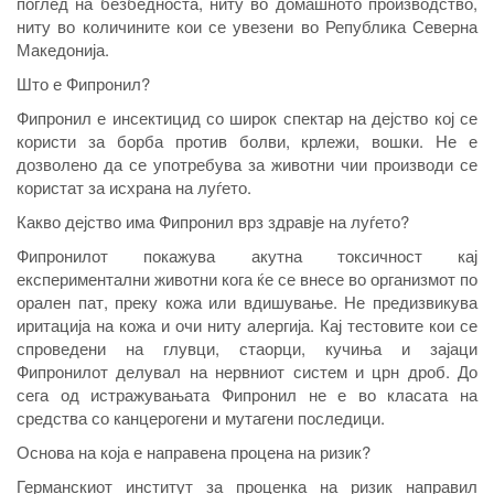
поглед на безбедноста, ниту во домашното производство,
ниту во количините кои се увезени во Република Северна
Македонија.
Што е Фипронил?
Фипронил е инсектицид со широк спектар на дејство кој се
користи за борба против болви, крлежи, вошки. Не е
дозволено да се употребува за животни чии производи се
користат за исхрана на луѓето.
Какво дејство има Фипронил врз здравје на луѓето?
Фипронилот покажува акутна токсичност кај
експериментални животни кога ќе се внесе во организмот по
орален пат, преку кожа или вдишување. Не предизвикува
иритација на кожа и очи ниту алергија. Кај тестовите кои се
спроведени на глувци, стаорци, кучиња и зајаци
Фипронилот делувал на нервниот систем и црн дроб. До
сега од истражувањата Фипронил не е во класата на
средства со канцерогени и мутагени последици.
Основа на која е направена процена на ризик?
Германскиот институт за проценка на ризик направил