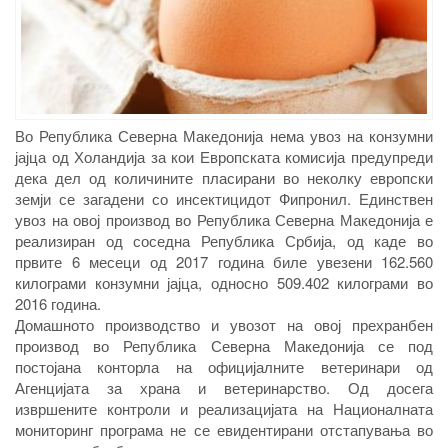
Во Република Северна Македонија нема увоз на конзумни
јајца од Холандија за кои Европската комисија предупреди
дека дел од количините пласирани во неколку европски
земји се загадени со инсектицидот Фипронил. Единствен
увоз на овој производ во Република Северна Македонија е
реализиран од соседна Република Србија, од каде во
првите 6 месеци од 2017 година биле увезени 162.560
килограми конзумни јајца, односно 509.402 килограми во
2016 година.
Домашното производство и увозот на овој прехранбен
производ во Република Северна Македонија се под
постојана конторла на официјалните ветеринари од
Агенцијата за храна и ветеринарство. Од досега
извршените контроли и реализацијата на Националната
мониторинг програма не се евидентирани отстапувања во