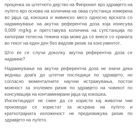
проценка за штетното дејство на Фипронил врз здравјето на
луѓето врз основа на количина на оваа супстанца измерена
во јајца од кокошка и живинско месо односно врската со
надминување на акутна референтна доза која изнесува
0,009 mg/kg и претставува количина на супстанција по
килограм телесна тежина која може да се внесе со храната
во текот на еден ден без видлив ризик за консументот.
Што ќе се случи доколку акутна референтна доза се
надмине?
Надминување на акутна референтна доза не значи дека
веднаш доаѓа до штетни последици по здравјето, но
согласно моменталните научни истражувања, постои
можност за зголемен ризик по здравјето на човекот по
консумација на контаминирани јајца од кокошка.
Инсектицидот не смее да се користи кај животни чии
производи се користат за исхрана на луѓето и
краткотрајната изложеност не предизвикува ризик по
здравјето на луѓето.