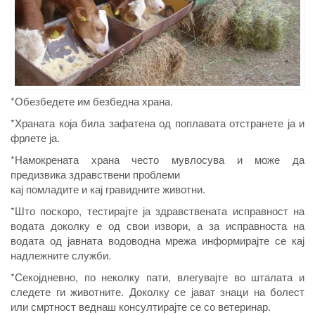
*Обезбедете им безбедна храна.
*Храната која била зафатена од поплавата отстранете ја и
фрлете ја.
*Намокрената храна често мувлосува и може да
предизвика здравствени проблеми
кај помладите и кај гравидните животни.
*Што поскоро, тестирајте ја здравствената исправност на
водата доколку е од свои извори, а за исправноста на
водата од јавната водоводна мрежа информирајте се кај
надлежните служби.
*Секојдневно, по неколку пати, влегувајте во шталата и
следете ги животните. Доколку се јават знаци на болест
или смртност веднаш консултирајте се со ветеринар.