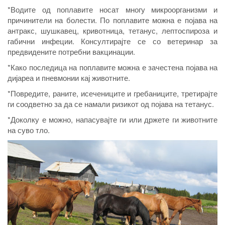
*Водите од поплавите носат многу микроорганизми и
причинители на болести. По поплавите можна е појава на
антракс, шушкавец, кривотница, тетанус, лептоспироза и
габични инфеции. Консултирајте се со ветеринар за
предвидените потребни вакцинации.
*Како последица на поплавите можна е зачестена појава на
дијареа и пневмонии кај животните.
*Повредите, раните, исечениците и гребаниците, третирајте
ги соодветно за да се намали ризикот од појава на тетанус.
*Доколку е можно, напасувајте ги или држете ги животните
на суво тло.