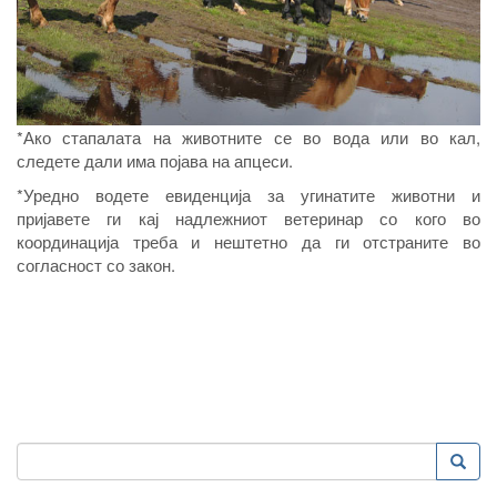
*Ако стапалата на животните се во вода или во кал,
следете дали има појава на апцеси.
*Уредно водете евиденција за угинатите животни и
пријавете ги кај надлежниот ветеринар со кого во
координација треба и нештетно да ги отстраните во
согласност со закон.
Пребарување
Преба
Search