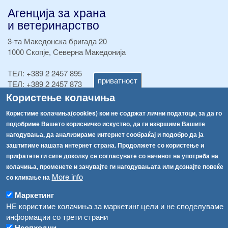
Агенција за храна
и ветеринарство
3-та Македонска бригада 20
1000 Скопје, Северна Македонија
ТЕЛ:
+389 2 2457 895
приватност
ТЕЛ:
+389 2 2457 873
Факс:
+389 2 2457 893
Користење колачиња
Факс:
+389 2 2457 871
Користиме колачиња(cookies) кои не содржат лични податоци, за да го
info@fva.gov.mk
подобриме Вашето корисничко искуство, да ги извршиме Вашите
нагодувања, да анализираме интернет сообраќај и подобро да ја
[АХВ-претходна страна]
заштитиме нашата интернет страна. Продолжете со користење и
Соопштенија
Навигација
прифатете ги сите доколку се согласувате со начинот на употреба на
Република Бугарија ги засили официјалните контроли при увоз на свежо овошје и зеленчук
колачиња, променете и зачувајте ги нагодувањата или дознајте повеќе
Архива
More info
со кликање на
Високите температури ризик од труење со храна, опасни се и за животните
Регистри
Маркетинг
Обрасци
Водата во Гостивар може да се користи како техничка, продолжува испораката на флаширана вода
НЕ користиме колачиња за маркетинг цели и не споделуваме
информации со трети страни
Забрани
Во Гостивар спроведени 70 вонредни контроли
Неопходни