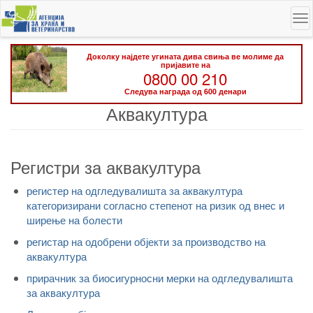
Skip
To
to
na
main
content
Доколку најдете угината дива свиња ве молиме да
пријавите на
0800 00 210
Следува награда од 600 денари
Аквакултура
Регистри за аквакултура
регистер на одгледувалишта за аквакултура
категоризирани согласно степенот на ризик од внес и
ширење на болести
регистар на одобрени објекти за производство на
аквакултура
прирачник за биосигурносни мерки на одгледувалишта
за аквакултура