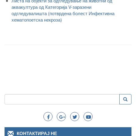
Листа на објекти за одгледување на животни од
аквакултура од Категорија V-заразени
одгледувалишта (потврдена болест Инфективна
хематопоетска некроза)
Пребарување
Преба
Search
КОНТАКТИРАЈ НЕ