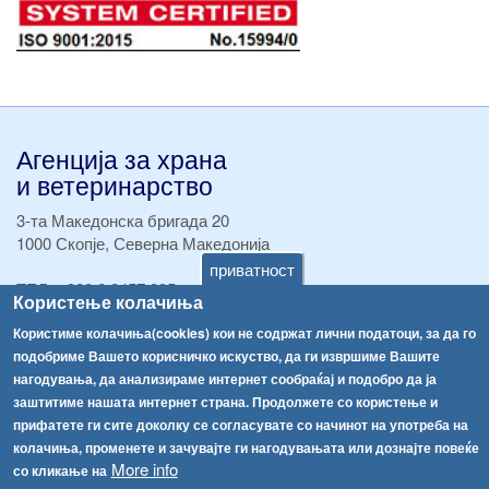
Агенција за храна
и ветеринарство
3-та Македонска бригада 20
1000 Скопје, Северна Македонија
приватност
ТЕЛ:
+389 2 2457 895
Користење колачиња
ТЕЛ:
+389 2 2457 873
Факс:
+389 2 2457 893
Користиме колачиња(cookies) кои не содржат лични податоци, за да го
Факс:
+389 2 2457 871
подобриме Вашето корисничко искуство, да ги извршиме Вашите
info@fva.gov.mk
нагодувања, да анализираме интернет сообраќај и подобро да ја
заштитиме нашата интернет страна. Продолжете со користење и
[АХВ-претходна страна]
прифатете ги сите доколку се согласувате со начинот на употреба на
колачиња, променете и зачувајте ги нагодувањата или дознајте повеќе
Соопштенија
Навигација
More info
со кликање на
Република Бугарија ги засили официјалните контроли при увоз на свежо овошје и зеленчук